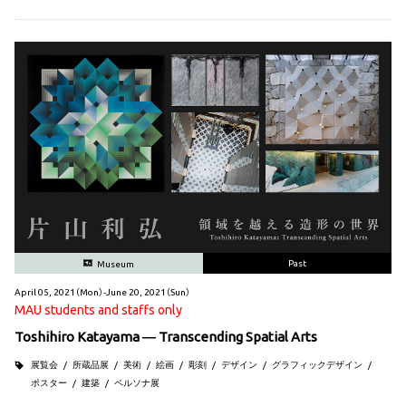
Past
Museum
April 05, 2021（Mon）-June 20, 2021（Sun）
MAU students and staffs only
Toshihiro Katayama ― Transcending Spatial Arts
展覧会
所蔵品展
美術
絵画
彫刻
デザイン
グラフィックデザイン
ポスター
建築
ペルソナ展