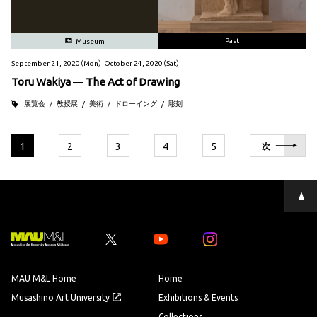
Past
Museum
September 21, 2020（Mon）-October 24, 2020（Sat）
Toru Wakiya ― The Act of Drawing
展覧会
教授展
美術
ドローイング
彫刻
1
2
3
4
5
次
ペ
ー
ジ
の
先
Youtube
Youtube
頭
へ
MAU M&L Home
Home
Musashino Art University
Exhibitions & Events
Collections