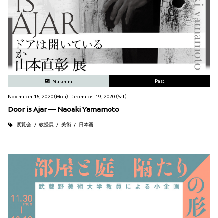
Past
Museum
November 16, 2020（Mon）-December 19, 2020（Sat）
Door is Ajar –– Naoaki Yamamoto
展覧会
教授展
美術
日本画