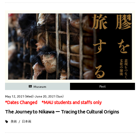
Past
Museum
May 12, 2021（Wed）-June 20, 2021（Sun）
*Dates Changed *
MAU students and staffs only
The Journey to Nikawa ー Tracing the Cultural Origins
美術
日本画