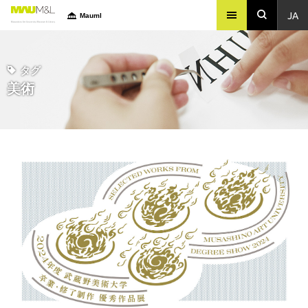
JA
Mauml
タグ
美術