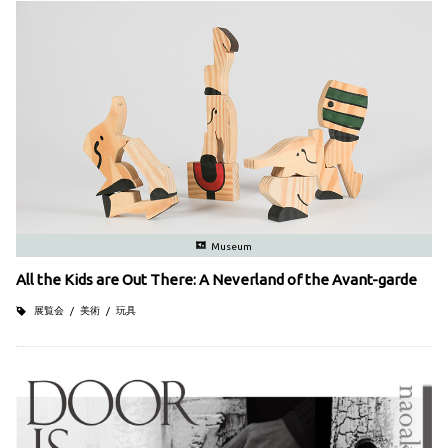
Museum
All the Kids are Out There: A Neverland of the Avant-garde
展覧会
美術
玩具