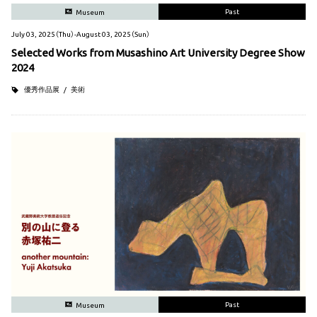
Past
Museum
July 03, 2025（Thu）-August 03, 2025（Sun）
Selected Works from Musashino Art University Degree Show
2024
優秀作品展
美術
Past
Museum