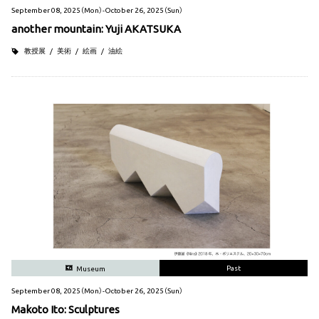
September 08, 2025（Mon）-October 26, 2025（Sun）
another mountain: Yuji AKATSUKA
教授展
美術
絵画
油絵
Past
Museum
September 08, 2025（Mon）-October 26, 2025（Sun）
Makoto Ito: Sculptures