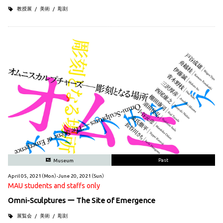
教授展
美術
彫刻
Past
Museum
April 05, 2021（Mon）-June 20, 2021（Sun）
MAU students and staffs only
Omni-Sculptures ー The Site of Emergence
展覧会
美術
彫刻