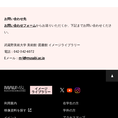
お問い合わせ先
お問い合わせフォーム
からお送りいただくか、下記までお問い合わせくださ
い。
武蔵野美術大学 美術館･図書館 イメージライブラリー
電話：042-342-6072
Eメール：
m-l@musabi.ac.jp
ペ
ー
ジ
の
イメージ
ライブラリー
先
Youtube
Youtube
頭
へ
利用案内
在学生の方
映像資料を探す
学外の方
アクセスマップ
イベント