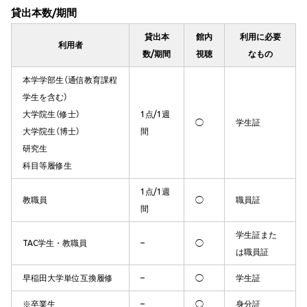
貸出本数/期間
貸出本
館内
利用に必要
利用者
数/期間
視聴
なもの
本学学部生（通信教育課程
学生を含む）
大学院生（修士）
1点/1週
◯
学生証
大学院生（博士）
間
研究生
科目等履修生
1点/1週
教職員
◯
職員証
間
学生証また
TAC学生・教職員
–
◯
は職員証
早稲田大学単位互換履修
–
◯
学生証
※卒業生
–
◯
身分証