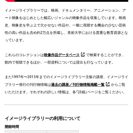
イメージライブラリーでは、映画、ドキュメンタリー、アニメーション、ア
ート映像をはじめとした幅広いジャンルの映像作品を収集しています。映画
史、映像史を学ぶ上で欠かせない作品や、一般に視聴する機会の少ない芸術
性の高い作品も含め約2万点を所蔵し、美術大学における貴重な教育資源とな
っています。
これらのコレクションは
映像作品データベース
で検索することができ、
館内で視聴できるほか、一部資料については貸出も行なっています。
また1997年〜2015年までのイメージライブラリー主催の講座、イメージライ
ブラリー発行の刊行物情報は
過去の講座／刊行物情報掲載一覧
からご覧
いただけます。それぞれの詳しい情報は、各「詳細」ページをご覧ください。
イメージライブラリーの利用について
開館時間