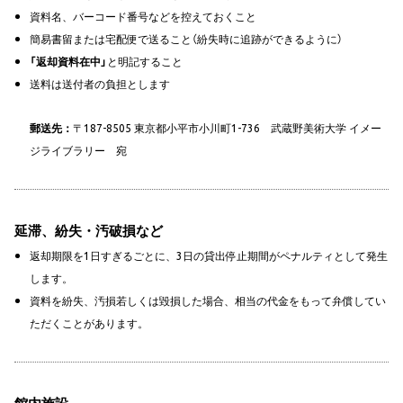
資料名、バーコード番号などを控えておくこと
簡易書留または宅配便で送ること（紛失時に追跡ができるように）
「返却資料在中」
と明記すること
送料は送付者の負担とします
郵送先：
〒187-8505 東京都小平市小川町1-736 武蔵野美術大学 イメー
ジライブラリー 宛
延滞、紛失・汚破損など
返却期限を1日すぎるごとに、3日の貸出停止期間がペナルティとして発生
します。
資料を紛失、汚損若しくは毀損した場合、相当の代金をもって弁償してい
ただくことがあります。