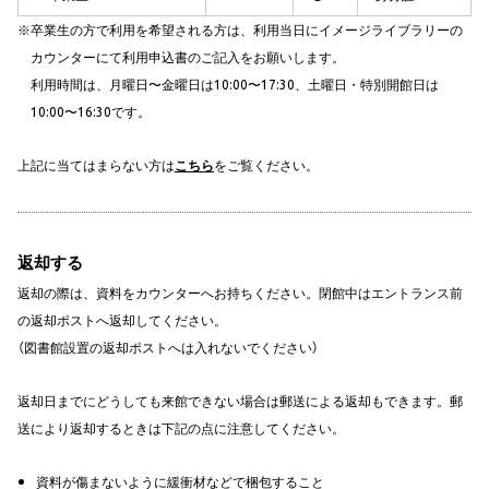
卒業生の方で利用を希望される方は、利用当日にイメージライブラリーの
カウンターにて利用申込書のご記入をお願いします。
利用時間は、月曜日〜金曜日は10:00〜17:30、土曜日・特別開館日は
10:00〜16:30です。
上記に当てはまらない方は
こちら
をご覧ください。
返却する
返却の際は、資料をカウンターへお持ちください。
閉館中はエントランス前
の返却ポストへ返却してください。
（図書館設置の返却ポストへは入れないでください）
返却日までにどうしても来館できない場合は郵送による返却もできます。郵
送により返却するときは下記の点に注意してください。
資料が傷まないように緩衝材などで梱包すること