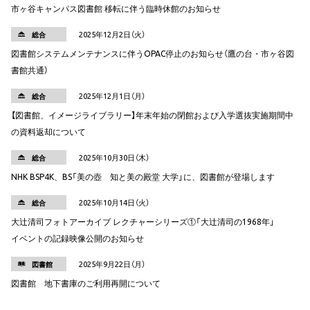
市ヶ谷キャンパス図書館 移転に伴う臨時休館のお知らせ
2025年12月2日（火）
総合
図書館システムメンテナンスに伴うOPAC停止のお知らせ（鷹の台・市ヶ谷図
書館共通）
2025年12月1日（月）
総合
【図書館、イメージライブラリー】年末年始の閉館および入学選抜実施期間中
の資料返却について
2025年10月30日（木）
総合
NHK BSP4K、BS「美の壺 知と美の殿堂 大学」に、図書館が登場します
2025年10月14日（火）
総合
大辻清司フォトアーカイブ レクチャーシリーズ①「大辻清司の1968年」
イベントの記録映像公開のお知らせ
2025年9月22日（月）
図書館
図書館 地下書庫のご利用再開について