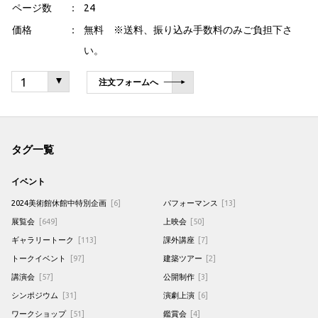
ページ数
24
価格
無料 ※送料、振り込み手数料のみご負担下さ
い。
注文フォームへ
タグ一覧
イベント
2024美術館休館中特別企画
[6]
パフォーマンス
[13]
展覧会
[649]
上映会
[50]
ギャラリートーク
[113]
課外講座
[7]
トークイベント
[97]
建築ツアー
[2]
講演会
[57]
公開制作
[3]
シンポジウム
[31]
演劇上演
[6]
ワークショップ
[51]
鑑賞会
[4]