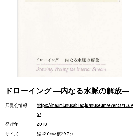
ドローイング ―内なる水脈の解放―
展覧会情報
https://mauml.musabi.ac.jp/museum/events/1269
5/
発行年
2018
サイズ
縦42.0㎝×横29.7㎝