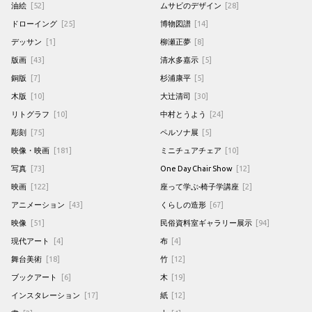
油絵
[52]
ムサビのデザイン
[28]
ドローイング
[25]
博物図譜
[14]
デッサン
[1]
柳瀬正夢
[8]
版画
[43]
清水多嘉示
[5]
銅版
[7]
杉浦康平
[5]
木版
[10]
大辻清司
[30]
リトグラフ
[10]
中村とうよう
[24]
彫刻
[75]
ペルソナ展
[5]
映像・映画
[181]
ミニチュアチェア
[10]
写真
[73]
One Day Chair Show
[12]
映画
[122]
座って学ぶ-椅子学講座
[2]
アニメーション
[43]
くらしの造形
[67]
映像
[51]
民俗資料室ギャラリー展示
[94]
現代アート
[4]
布
[4]
舞台美術
[18]
竹
[12]
ブックアート
[6]
木
[19]
インスタレーション
[17]
紙
[12]