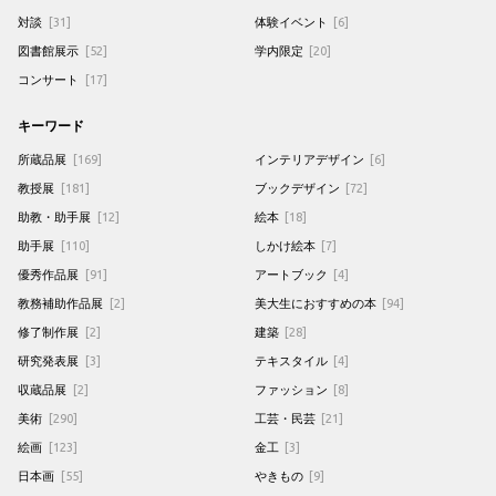
対談
[31]
体験イベント
[6]
図書館展示
[52]
学内限定
[20]
コンサート
[17]
キーワード
所蔵品展
[169]
インテリアデザイン
[6]
教授展
[181]
ブックデザイン
[72]
助教・助手展
[12]
絵本
[18]
助手展
[110]
しかけ絵本
[7]
優秀作品展
[91]
アートブック
[4]
教務補助作品展
[2]
美大生におすすめの本
[94]
修了制作展
[2]
建築
[28]
研究発表展
[3]
テキスタイル
[4]
収蔵品展
[2]
ファッション
[8]
美術
[290]
工芸・民芸
[21]
絵画
[123]
金工
[3]
日本画
[55]
やきもの
[9]