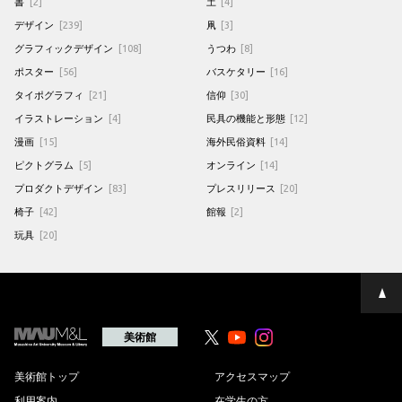
書
[2]
土
[4]
デザイン
[239]
凧
[3]
グラフィックデザイン
[108]
うつわ
[8]
ポスター
[56]
バスケタリー
[16]
タイポグラフィ
[21]
信仰
[30]
イラストレーション
[4]
民具の機能と形態
[12]
漫画
[15]
海外民俗資料
[14]
ピクトグラム
[5]
オンライン
[14]
プロダクトデザイン
[83]
プレスリリース
[20]
椅子
[42]
館報
[2]
玩具
[20]
ペ
ー
ジ
の
美術館
Youtube
Youtube
先
頭
へ
美術館トップ
アクセスマップ
利用案内
在学生の方