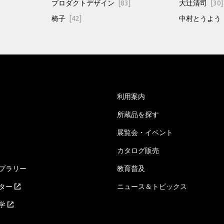
プロダクトデザイン
[83]
大辻清司
[30]
椅子
[42]
中村とうよう
利用案内
所蔵品を探す
展覧会・イベント
カタログ販売
ブラリー
教育普及
ター
ニュース＆トピックス
学