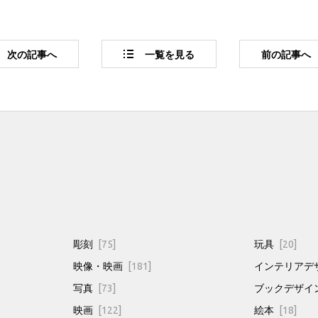
次
の記事
へ
一覧
を見る
前
の記事
へ
彫刻
[75]
玩具
[20]
映像・映画
[181]
インテリアデ
写真
[73]
ブックデザイ
映画
[122]
絵本
[18]