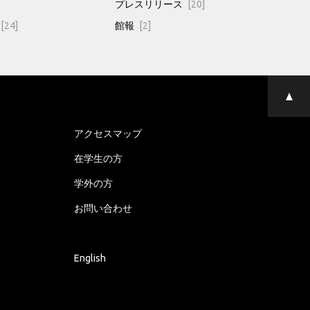
プレスリリース
[20]
[24]
館報
[2]
ペ
ー
ジ
の
アクセスマップ
先
頭
在学生の方
へ
学外の方
お問い合わせ
English