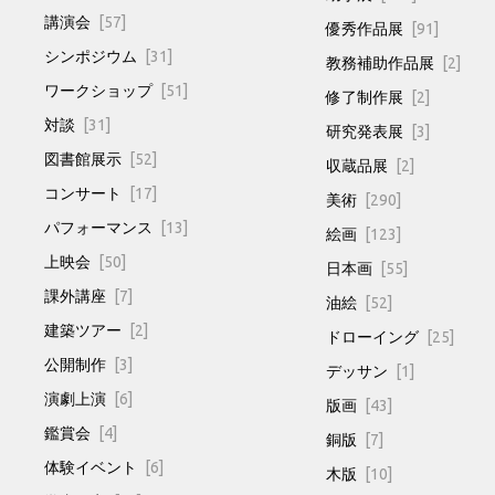
講演会
[57]
優秀作品展
[91]
シンポジウム
[31]
教務補助作品展
[2]
ワークショップ
[51]
修了制作展
[2]
対談
[31]
研究発表展
[3]
図書館展示
[52]
収蔵品展
[2]
コンサート
[17]
美術
[290]
パフォーマンス
[13]
絵画
[123]
上映会
[50]
日本画
[55]
課外講座
[7]
油絵
[52]
建築ツアー
[2]
ドローイング
[25]
公開制作
[3]
デッサン
[1]
演劇上演
[6]
版画
[43]
鑑賞会
[4]
銅版
[7]
体験イベント
[6]
木版
[10]