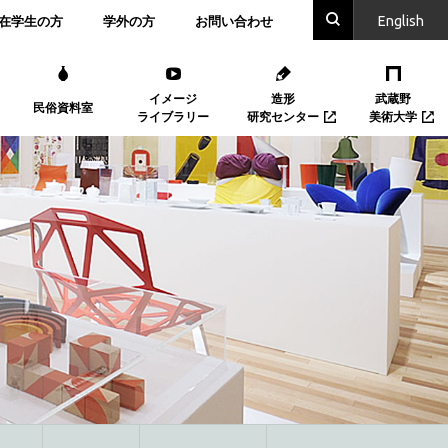
En
glish
在学生の方
学外の方
お問い合わせ
イメージ
造形
武蔵野
民俗資料室
ライブラリー
研究センター
美術大学