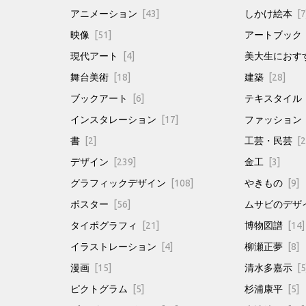
アニメーション
[43]
しかけ絵本
[7
映像
[51]
アートブック
現代アート
[4]
美大生におす
舞台美術
[18]
建築
[28]
ブックアート
[6]
テキスタイル
インスタレーション
[17]
ファッション
書
[2]
工芸・民芸
[2
デザイン
[239]
金工
[3]
グラフィックデザイン
[108]
やきもの
[9]
ポスター
[56]
ムサビのデザ
タイポグラフィ
[21]
博物図譜
[14]
イラストレーション
[4]
柳瀬正夢
[8]
漫画
[15]
清水多嘉示
[5
ピクトグラム
[5]
杉浦康平
[5]