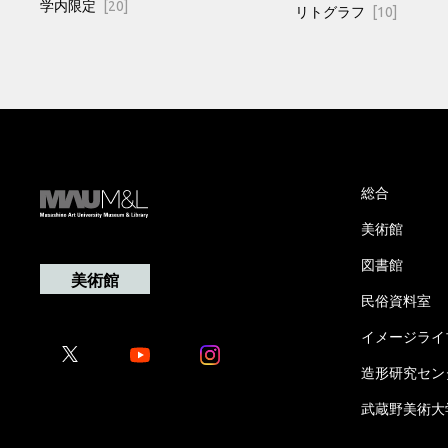
学内限定
[20]
リトグラフ
[10]
総合
美術館
図書館
美術館
民俗資料室
イメージライ
Youtube
Youtube
造形研究セン
武蔵野美術大