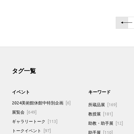
タグ一覧
イベント
キーワード
2024美術館休館中特別企画
[6]
所蔵品展
[169]
展覧会
[649]
教授展
[181]
ギャラリートーク
[113]
助教・助手展
[12]
トークイベント
[97]
助手展
[110]