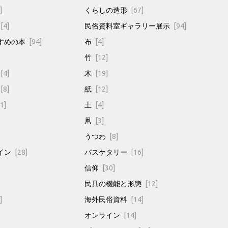
]
くらしの造形
[67]
[4]
民俗資料室ギャラリー展示
[94]
すめの本
[94]
布
[4]
竹
[12]
[4]
木
[19]
[8]
紙
[12]
1]
土
[4]
凧
[3]
うつわ
[8]
イン
[28]
バスケタリー
[16]
信仰
[30]
民具の機能と形態
[12]
]
海外民俗資料
[14]
オンライン
[14]