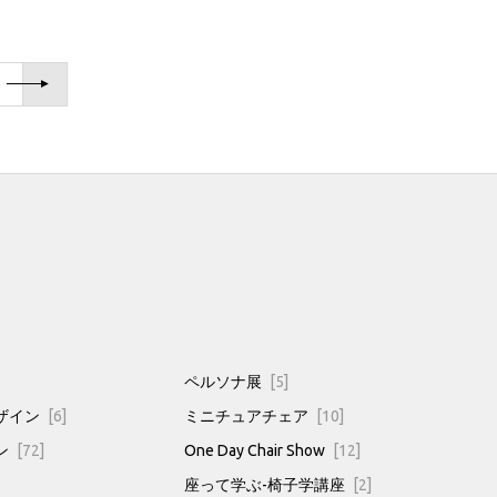
ペルソナ展
[5]
ザイン
[6]
ミニチュアチェア
[10]
ン
[72]
One Day Chair Show
[12]
座って学ぶ-椅子学講座
[2]