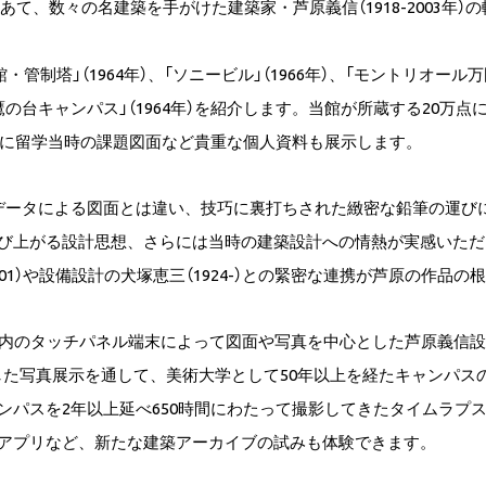
あて、数々の名建築を手がけた建築家・芦原義信（1918-2003年
・管制塔」（1964年）、「ソニービル」（1966年）、「モントリオール
台キャンパス」（1964年）を紹介します。当館が所蔵する20万
院に留学当時の課題図面など貴重な個人資料も展示します。
Dデータによる図面とは違い、技巧に裏打ちされた緻密な鉛筆の運び
び上がる設計思想、さらには当時の建築設計への情熱が実感いただ
001）や設備設計の犬塚恵三（1924-）との緊密な連携が芦原の作
場内のタッチパネル端末によって図面や写真を中心とした芦原義信設
した写真展示を通して、美術大学として50年以上を経たキャンパス
ンパスを2年以上延べ650時間にわたって撮影してきたタイムラプ
アプリなど、新たな建築アーカイブの試みも体験できます。