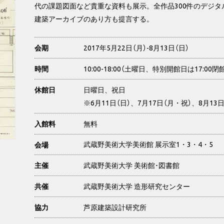
代の課題図面など貴重な資料も展示。全作品300件のデジ
建築アーカイブのあり方も提言する。
2017年5月22日（月）-8月13日（日）
会期
10:00-18:00（土曜日、特別開館日は17:00閉
時間
日曜日、祝日
休館日
※6月11日（日）、7月17日（月・祝）、8月13
無料
入館料
武蔵野美術大学美術館 展示室1・3・4・5
会場
武蔵野美術大学 美術館･図書館
主催
武蔵野美術大学 造形研究センター
共催
芦原建築設計研究所
協力