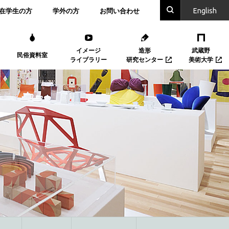
En
glish
在学生の方
学外の方
お問い合わせ
イメージ
造形
武蔵野
民俗資料室
ライブラリー
研究センター
美術大学