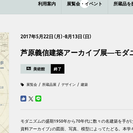
利用案内
展覧会・イベント
所蔵品を
2017年5月22日（月）-8月13日（日）
芦原義信建築アーカイブ展―モダ
美術館
終了
展覧会
所蔵品展
デザイン
建築
モダニズムの盛期1950年から70年代に数々の名建築を手
資料アーカイブ」の図面、写真、模型によってたどる。本学