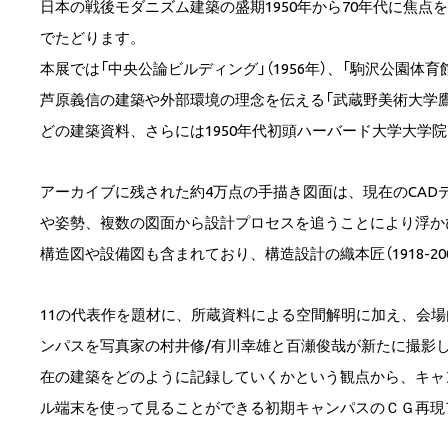
日本の戦後モダニズム建築の盛期1950年から70年代に焦点を
でたどります。
本展では「中央公論ビルディング」（1956年）、「駒沢公園体育館
芦原義信の建築や外部環境の理念を伝える「武蔵野美術大学鷹の
どの建築資料、さらには1950年代初頭ハーバード大学大学
アーカイブに残された約4万点の手描き図面は、現在のCA
や姿勢、複数の図面から設計プロセスを追うことにより浮か
構造図や設備図も含まれており、構造設計の織本匠（1918-2
11の代表作を題材に、所蔵資料による空間解明に加え、会
ンパスを写真家の村井修/有川幸雄と百瀬俊哉が新たに撮影
在の建築をどのように記録していくかという観点から、キャ
ル端末を使って見ることができる初期キャンパスのＣＧ再現