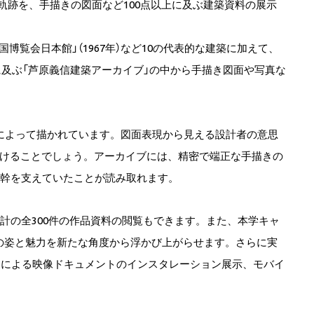
）の軌跡を、手描きの図面など100点以上に及ぶ建築資料の展示
万国博覧会日本館」（1967年）など10の代表的な建築に加えて、
点に及ぶ「芦原義信建築アーカイブ」の中から手描き図面や写真な
によって描かれています。図面表現から見える設計者の意思
けることでしょう。アーカイブには、精密で端正な手描きの
品の根幹を支えていたことが読み取れます。
計の全300件の作品資料の閲覧もできます。また、本学キャ
の姿と魅力を新たな角度から浮かび上がらせます。さらに実
スによる映像ドキュメントのインスタレーション展示、モバイ