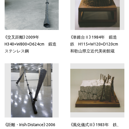
《交叉距離》2009年
《単錐台Ⅱ》1984年 鍛造
H340×W800×D624cm 鍛造
鉄 H115×W120×D120cm
ステンレス鋼
和歌山県立近代美術館蔵
《距離・Irish Distance》2006
《風化儀式Ⅲ》1983年 鉄、