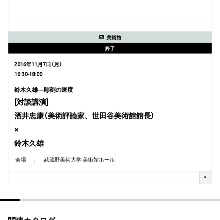
美術館
終了
2016年11月7日（月）
16:30-18:00
鈴木久雄―彫刻の速度
[対談講演]
酒井忠康（美術評論家、世田谷美術館館長）
×
鈴木久雄
会場
武蔵野美術大学 美術館ホール
関連カタログ