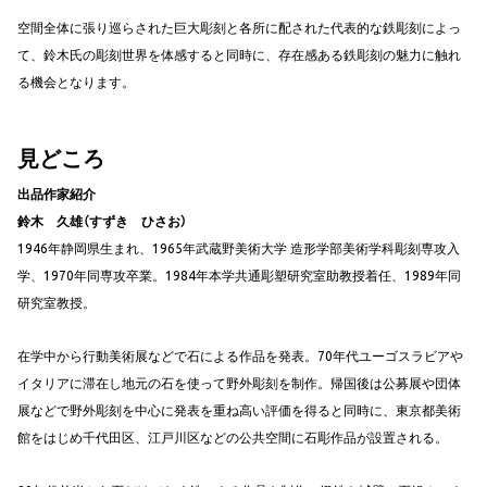
空間全体に張り巡らされた巨大彫刻と各所に配された代表的な鉄彫刻によっ
て、鈴木氏の彫刻世界を体感すると同時に、存在感ある鉄彫刻の魅力に触れ
る機会となります。
見どころ
出品作家紹介
鈴木 久雄（すずき ひさお）
1946年静岡県生まれ、1965年武蔵野美術大学 造形学部美術学科彫刻専攻入
学、1970年同専攻卒業。1984年本学共通彫塑研究室助教授着任、1989年同
研究室教授。
在学中から行動美術展などで石による作品を発表。70年代ユーゴスラビアや
イタリアに滞在し地元の石を使って野外彫刻を制作。帰国後は公募展や団体
展などで野外彫刻を中心に発表を重ね高い評価を得ると同時に、東京都美術
館をはじめ千代田区、江戸川区などの公共空間に石彫作品が設置される。