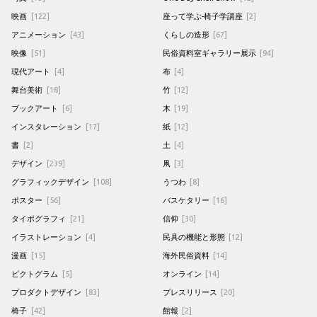
映画
[122]
座って学ぶ-椅子学講座
[2]
アニメーション
[43]
くらしの造形
[67]
映像
[51]
民俗資料室ギャラリー展示
[94]
現代アート
[4]
布
[4]
舞台美術
[18]
竹
[12]
ブックアート
[6]
木
[19]
インスタレーション
[17]
紙
[12]
書
[2]
土
[4]
デザイン
[239]
凧
[3]
グラフィックデザイン
[108]
うつわ
[8]
ポスター
[56]
バスケタリー
[16]
タイポグラフィ
[21]
信仰
[30]
イラストレーション
[4]
民具の機能と形態
[12]
漫画
[15]
海外民俗資料
[14]
ピクトグラム
[5]
オンライン
[14]
プロダクトデザイン
[83]
プレスリリース
[20]
椅子
[42]
館報
[2]