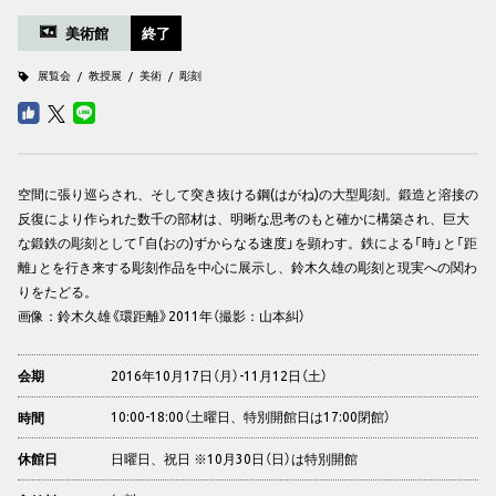
美術館
終了
展覧会
教授展
美術
彫刻
空間に張り巡らされ、そして突き抜ける鋼(はがね)の大型彫刻。鍛造と溶接の
反復により作られた数千の部材は、明晰な思考のもと確かに構築され、巨大
な鍛鉄の彫刻として「自(おの)ずからなる速度」を顕わす。鉄による「時」と「距
離」とを行き来する彫刻作品を中心に展示し、鈴木久雄の彫刻と現実への関わ
りをたどる。
画像：鈴木久雄《環距離》2011年（撮影：山本糾）
2016年10月17日（月）-11月12日（土）
会期
10:00-18:00（土曜日、特別開館日は17:00閉館）
時間
日曜日、祝日 ※10月30日（日）は特別開館
休館日