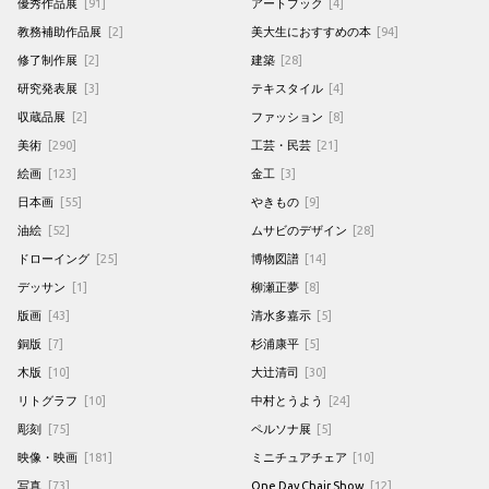
優秀作品展
[91]
アートブック
[4]
教務補助作品展
[2]
美大生におすすめの本
[94]
修了制作展
[2]
建築
[28]
研究発表展
[3]
テキスタイル
[4]
収蔵品展
[2]
ファッション
[8]
美術
[290]
工芸・民芸
[21]
絵画
[123]
金工
[3]
日本画
[55]
やきもの
[9]
油絵
[52]
ムサビのデザイン
[28]
ドローイング
[25]
博物図譜
[14]
デッサン
[1]
柳瀬正夢
[8]
版画
[43]
清水多嘉示
[5]
銅版
[7]
杉浦康平
[5]
木版
[10]
大辻清司
[30]
リトグラフ
[10]
中村とうよう
[24]
彫刻
[75]
ペルソナ展
[5]
映像・映画
[181]
ミニチュアチェア
[10]
写真
[73]
One Day Chair Show
[12]