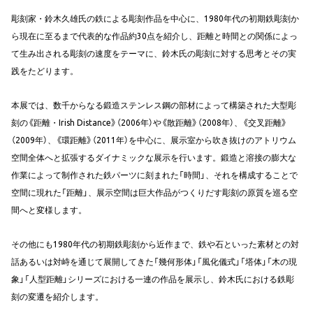
彫刻家・鈴木久雄氏の鉄による彫刻作品を中心に、1980年代の初期鉄彫刻か
ら現在に至るまで代表的な作品約30点を紹介し、距離と時間との関係によっ
て生み出される彫刻の速度をテーマに、鈴木氏の彫刻に対する思考とその実
践をたどります。
本展では、数千からなる鍛造ステンレス鋼の部材によって構築された大型彫
刻の《距離・Irish Distance》（2006年）や《散距離》（2008年）、《交叉距離》
（2009年）、《環距離》（2011年）を中心に、展示室から吹き抜けのアトリウム
空間全体へと拡張するダイナミックな展示を行います。鍛造と溶接の膨大な
作業によって制作された鉄パーツに刻まれた「時間」、それを構成することで
空間に現れた「距離」、展示空間は巨大作品がつくりだす彫刻の原質を巡る空
間へと変様します。
その他にも1980年代の初期鉄彫刻から近作まで、鉄や石といった素材との対
話あるいは対峙を通じて展開してきた「幾何形体」「風化儀式」「塔体」「木の現
象」「人型距離」シリーズにおける一連の作品を展示し、鈴木氏における鉄彫
刻の変遷を紹介します。