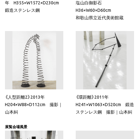
年 H355×W1572×D230cm
塩山白御影石
鍛造ステンレス鋼
H36×W60×D60cm
和歌山県立近代美術館蔵
《人型距離2》2013年
《環距離》2011年
H204×W88×D112cm 撮影｜
H241×W1063×D520cm 鍛造
山本糾
ステンレス鋼 撮影｜山本糾
展覧会場風景