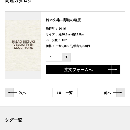
鈴木久雄―彫刻の速度
発行年 ： 2016
サイズ ： 縦30.5㎝×横21.8㎝
ページ数 ： 187
価格 ： 一般2,000円/学内1,000円
注文フォームへ
次
へ
一覧
前
へ
タグ一覧