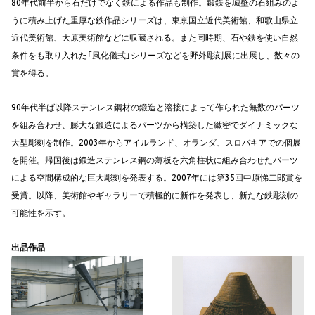
80年代前半から石だけでなく鉄による作品も制作。鍛鉄を城壁の石組みのよ
うに積み上げた重厚な鉄作品シリーズは、東京国立近代美術館、和歌山県立
近代美術館、大原美術館などに収蔵される。また同時期、石や鉄を使い自然
条件をも取り入れた「風化儀式」シリーズなどを野外彫刻展に出展し、数々の
賞を得る。
90年代半ば以降ステンレス鋼材の鍛造と溶接によって作られた無数のパーツ
を組み合わせ、膨大な鍛造によるパーツから構築した緻密でダイナミックな
大型彫刻を制作。2003年からアイルランド、オランダ、スロバキアでの個展
を開催。帰国後は鍛造ステンレス鋼の薄板を六角柱状に組み合わせたパーツ
による空間構成的な巨大彫刻を発表する。2007年には第35回中原悌二郎賞を
受賞。以降、美術館やギャラリーで積極的に新作を発表し、新たな鉄彫刻の
可能性を示す。
出品作品