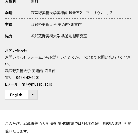
無料
入館料
武蔵野美術大学美術館 展示室2、アトリウム1、2
会場
武蔵野美術大学 美術館･図書館
主催
￼武蔵野美術大学 共通彫塑研究室
協力
お問い合わせ
お問い合わせフォーム
からお送りいただくか、下記までお問い合わせくださ
い。
武蔵野美術大学 美術館･図書館
電話：042-342-6003
Eメール：
m-l@musabi.ac.jp
English
このたび、武蔵野美術大学 美術館･図書館では「鈴木久雄 ―彫刻の速度」を開
催いたします。