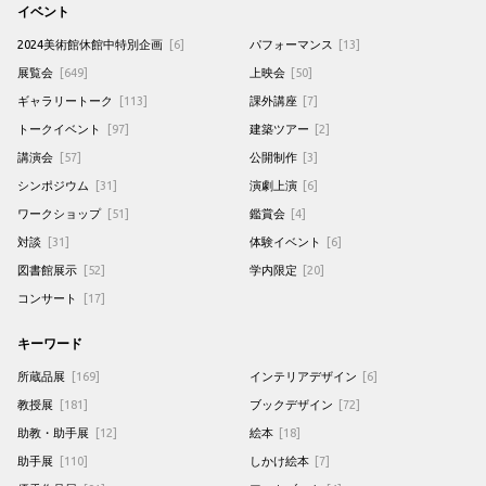
イベント
2024美術館休館中特別企画
[6]
パフォーマンス
[13]
展覧会
[649]
上映会
[50]
ギャラリートーク
[113]
課外講座
[7]
トークイベント
[97]
建築ツアー
[2]
講演会
[57]
公開制作
[3]
シンポジウム
[31]
演劇上演
[6]
ワークショップ
[51]
鑑賞会
[4]
対談
[31]
体験イベント
[6]
図書館展示
[52]
学内限定
[20]
コンサート
[17]
キーワード
所蔵品展
[169]
インテリアデザイン
[6]
教授展
[181]
ブックデザイン
[72]
助教・助手展
[12]
絵本
[18]
助手展
[110]
しかけ絵本
[7]