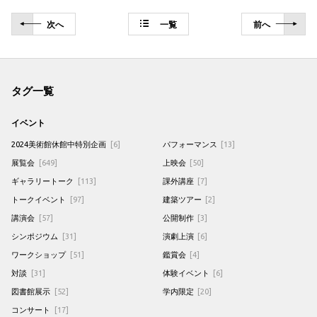
次
へ
一覧
前
へ
タグ一覧
イベント
2024美術館休館中特別企画
[6]
パフォーマンス
[13]
展覧会
[649]
上映会
[50]
ギャラリートーク
[113]
課外講座
[7]
トークイベント
[97]
建築ツアー
[2]
講演会
[57]
公開制作
[3]
シンポジウム
[31]
演劇上演
[6]
ワークショップ
[51]
鑑賞会
[4]
対談
[31]
体験イベント
[6]
図書館展示
[52]
学内限定
[20]
コンサート
[17]