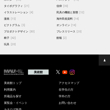
タイポグラフィ
[21]
信仰
[30]
イラストレーション
[4]
民具の機能と形態
[12]
漫画
[15]
海外民俗資料
[14]
ピクトグラム
[5]
オンライン
[14]
プロダクトデザイン
[83]
プレスリリース
[20]
椅子
[42]
館報
[2]
玩具
[20]
ペ
ー
ジ
の
美術館
Youtube
Youtube
先
頭
へ
美術館トップ
アクセスマップ
利用案内
在学生の方
所蔵品を探す
学外の方
展覧会・イベント
お問い合わせ
カタログ販売