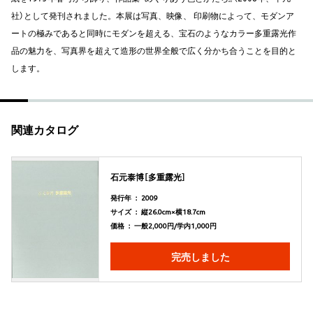
社）として発刊されました。本展は写真、映像、 印刷物によって、モダンア
ートの極みであると同時にモダンを超える、宝石のようなカラー多重露光作
品の魅力を、写真界を超えて造形の世界全般で広く分かち合うことを目的と
します。
関連カタログ
石元泰博［多重露光］
発行年 ： 2009
サイズ ： 縦26.0cm×横18.7cm
価格 ： 一般2,000円/学内1,000円
完売しました