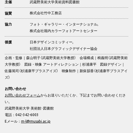
武蔵野美術大学美術資料図書館
主催
株式会社竹中工務店
協賛
フォト・ギャラリー・インターナショナル,
協力
株式会社堀内カラーフォトアートセンター
日本デザインコミッティー,
後援
社団法人日本グラフィックデザイナー協会
企画・監修｜森山明子（武蔵野美術大学教授） 会場構成｜楫義明（武蔵野美術
大学教授） 図録・映像 アートディレクション｜杉浦康平 図録デザイン｜
佐藤篤司（杉浦康平プラスアイズ） 映像制作｜新保韻香（杉浦康平プラスアイ
ズ）
お問い合わせ
お問い合わせフォーム
からお送りいただくか、下記までお問い合わせくださ
い。
武蔵野美術大学 美術館･図書館
電話：042-342-6003
Eメール：
m-l@musabi.ac.jp