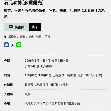
石元泰博［多重露光］
彼方から来たる色彩の豪奢―写真、映像、印刷物による造形の未
来
美術館
終了
展覧会
美術
映像・映画
写真
2009年5月11日（月）-6月14日（日）
会期
(6月14日(日)は開館)
10時00分-18時00分(土曜及び日曜開館日は17時00分まで)
時間
日曜及び祝日(6月14日(日)は開館)
休館日
無料
入館料
武蔵野美術大学美術資料図書館2階展示室
会場