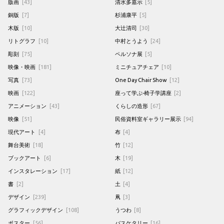
版画
[43]
清水多嘉示
[5]
銅版
[7]
杉浦康平
[5]
木版
[10]
大辻清司
[30]
リトグラフ
[10]
中村とうよう
[24]
彫刻
[75]
ペルソナ展
[5]
映像・映画
[181]
ミニチュアチェア
[10]
写真
[73]
One Day Chair Show
[12]
映画
[122]
座って学ぶ-椅子学講座
[2]
アニメーション
[43]
くらしの造形
[67]
映像
[51]
民俗資料室ギャラリー展示
[94]
現代アート
[4]
布
[4]
舞台美術
[18]
竹
[12]
ブックアート
[6]
木
[19]
インスタレーション
[17]
紙
[12]
書
[2]
土
[4]
デザイン
[239]
凧
[3]
グラフィックデザイン
[108]
うつわ
[8]
ポスター
[56]
バスケタリー
[16]