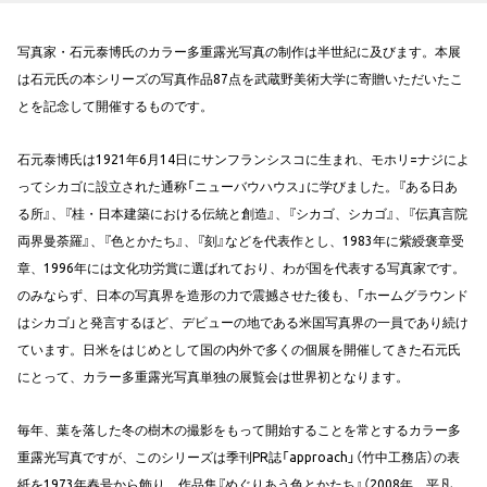
写真家・石元泰博氏のカラー多重露光写真の制作は半世紀に及びます。本展
は石元氏の本シリーズの写真作品87点を武蔵野美術大学に寄贈いただいたこ
とを記念して開催するものです。
石元泰博氏は1921年6月14日にサンフランシスコに生まれ、モホリ=ナジによ
ってシカゴに設立された通称「ニューバウハウス」に学びました。『ある日あ
る所』、『桂・日本建築における伝統と創造』、『シカゴ、シカゴ』、『伝真言院
両界曼荼羅』、『色とかたち』、『刻』などを代表作とし、1983年に紫綬褒章受
章、1996年には文化功労賞に選ばれており、わが国を代表する写真家です。
のみならず、日本の写真界を造形の力で震撼させた後も、「ホームグラウンド
はシカゴ」と発言するほど、デビューの地である米国写真界の一員であり続け
ています。日米をはじめとして国の内外で多くの個展を開催してきた石元氏
にとって、カラー多重露光写真単独の展覧会は世界初となります。
毎年、葉を落した冬の樹木の撮影をもって開始することを常とするカラー多
重露光写真ですが、このシリーズは季刊PR誌「approach」（竹中工務店）の表
紙を1973年春号から飾り、作品集『めぐりあう色とかたち』（2008年、平凡