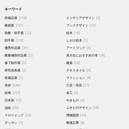
キーワード
所蔵品展
[169]
インテリアデザイン
[6]
教授展
[181]
ブックデザイン
[72]
助教・助手展
[12]
絵本
[18]
助手展
[110]
しかけ絵本
[7]
優秀作品展
[91]
アートブック
[4]
教務補助作品展
[2]
美大生におすすめの本
[94]
修了制作展
[2]
建築
[28]
研究発表展
[3]
テキスタイル
[4]
収蔵品展
[2]
ファッション
[8]
美術
[290]
工芸・民芸
[21]
絵画
[123]
金工
[3]
日本画
[55]
やきもの
[9]
油絵
[52]
ムサビのデザイン
[28]
ドローイング
[25]
博物図譜
[14]
デッサン
[1]
柳瀬正夢
[8]