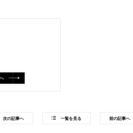
へ
次
の記事
へ
一覧
を見る
前
の記事
へ