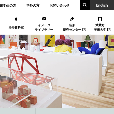
En
glish
在学生の方
学外の方
お問い合わせ
イメージ
造形
武蔵野
民俗資料室
ライブラリー
研究センター
美術大学