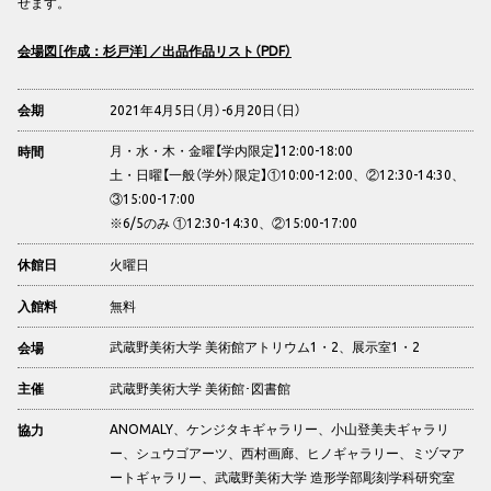
せます。
会場図［作成：杉戸洋］／出品作品リスト（PDF）
2021年4月5日（月）-6月20日（日）
会期
月・水・木・金曜【学内限定】12:00-18:00
時間
土・日曜【一般（学外）限定】①10:00-12:00、②12:30-14:30、
③15:00-17:00
※6/5のみ ①12:30-14:30、②15:00-17:00
火曜日
休館日
無料
入館料
武蔵野美術大学 美術館アトリウム1・2、展示室1・2
会場
武蔵野美術大学 美術館･図書館
主催
ANOMALY、ケンジタキギャラリー、小山登美夫ギャラリ
協力
ー、シュウゴアーツ、西村画廊、ヒノギャラリー、ミヅマア
ートギャラリー、武蔵野美術大学 造形学部彫刻学科研究室