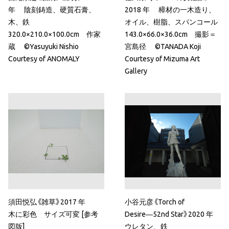
年 陰刻鋳造、硬質石膏、
2018 年 樟材の一木造り、
木、鉄
オイル、樹脂、スパンコール
320.0×210.0×100.0cm 作家
143.0×66.0×36.0cm 撮影＝
蔵 ©Yasuyuki Nishio
宮島径 ©TANADA Koji
Courtesy of ANOMALY
Courtesy of Mizuma Art
Gallery
須田悦弘《雑草》2017 年
小谷元彦《Torch of
木に彩色 サイズ可変 [参考
Desire―52nd Star》2020 年
図版]
ウレタン、鉄