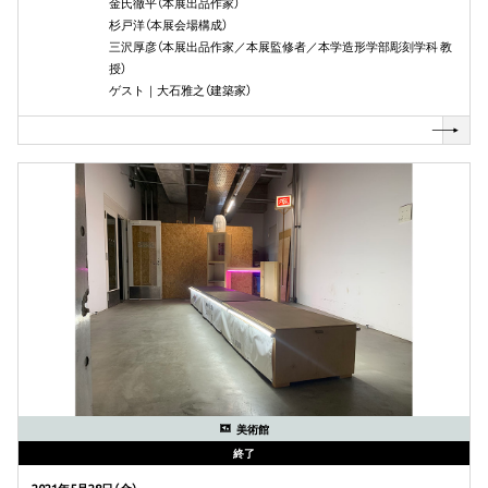
金氏徹平（本展出品作家）
杉戸洋（本展会場構成）
三沢厚彦（本展出品作家／本展監修者／本学造形学部彫刻学科 教
授）
ゲスト｜大石雅之（建築家）
美術館
終了