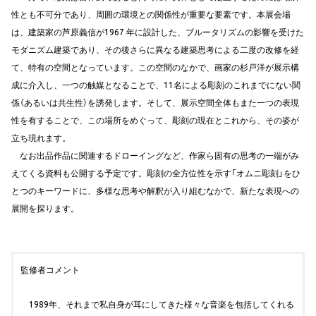
性とも不可分であり、周囲の環境との関係性が重要な要素です。本展会場
は、建築家の芦原義信が1967 年に設計した、ブルータリズムの影響を受けた
モダニズム建築であり、その後さらに異なる建築思考による二度の改修を経
て、特有の空間となっています。この空間のなかで、画家の杉戸洋が展示構
成に介入し、一つの触媒となることで、11名による彫刻のこれまでにない関
係（あるいは共生性）を誘発します。そして、展示空間全体もまた一つの表現
性を有することで、この場所をめぐって、彫刻の現在とこれから、その姿が
立ち現れます。
なお出品作品に関連するドローイングなど、作家ら固有の思考の一端がみ
えてくる資料も公開する予定です。彫刻の全方位性を示す「オムニ彫刻」をひ
とつのキーワードに、多様な思考や解釈が入り組むなかで、新たな表現への
展開を探ります。
監修者コメント
1989年、それまで私自身が耳にしてきた様々な音楽を包括してくれる