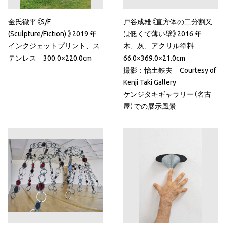
金氏徹平《S/F
戸谷成雄《直方体の二分割又
(Sculpture/Fiction) 》2019 年
は低くて薄い壁》2016 年
インクジェットプリント、ス
木、灰、アクリル塗料
テンレス 300.0×220.0cm
66.0×369.0×21.0cm
撮影：怡土鉄夫 Courtesy of
Kenji Taki Gallery
ケンジタキギャラリー（名古
屋）での展示風景