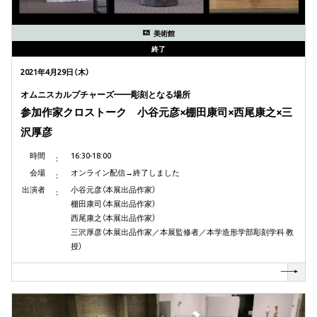
美術館
終了
2021年4月29日（木）
オムニスカルプチャーズ——彫刻となる場所
参加作家クロストーク 小谷元彦×棚田康司×西尾康之×三
沢厚彦
時間
16:30-18:00
会場
オンライン配信→終了しました
出演者
小谷元彦（本展出品作家）
棚田康司（本展出品作家）
西尾康之（本展出品作家）
三沢厚彦（本展出品作家／本展監修者／本学造形学部彫刻学科 教
授）