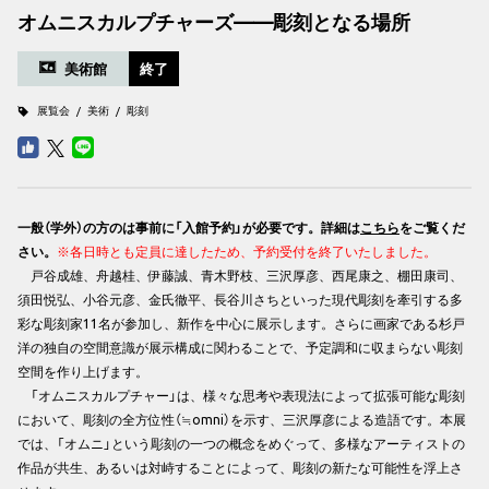
オムニスカルプチャーズ——彫刻となる場所
美術館
終了
展覧会
美術
彫刻
一般（学外）の方のは事前に「入館予約」が必要です。詳細は
こちら
をご覧くだ
さい。
※各日時とも定員に達したため、予約受付を終了いたしました。
戸谷成雄、舟越桂、伊藤誠、青木野枝、三沢厚彦、西尾康之、棚田康司、
須田悦弘、小谷元彦、金氏徹平、長谷川さちといった現代彫刻を牽引する多
彩な彫刻家11名が参加し、新作を中心に展示します。さらに画家である杉戸
洋の独自の空間意識が展示構成に関わることで、予定調和に収まらない彫刻
空間を作り上げます。
「オムニスカルプチャー」は、様々な思考や表現法によって拡張可能な彫刻
において、彫刻の全方位性（≒omni）を示す、三沢厚彦による造語です。本展
では、「オムニ」という彫刻の一つの概念をめぐって、多様なアーティストの
作品が共生、あるいは対峙することによって、彫刻の新たな可能性を浮上さ