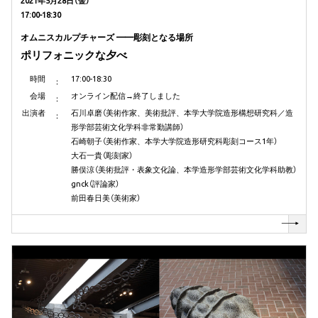
2021年5月28日（金）
17:00-18:30
オムニスカルプチャーズ ——彫刻となる場所
ポリフォニックな夕べ
時間
17:00-18:30
会場
オンライン配信→終了しました
出演者
石川卓
磨
（美術作家、美術批評、本学大学院造形構想研究科／造
形学部芸術文化学科非常勤講師）
石崎朝子（美術作家、本学大学院造形研究科彫刻コース1年）
大石一貴（彫刻家）
勝俣涼（美術批評・表象文化論、本学造形学部芸術文化学科助教）
gnck（評論家）
前田春日美（美術家）