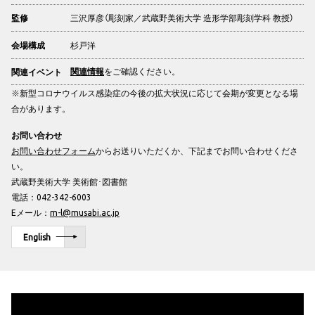
三沢厚彦（彫刻家／武蔵野美術大学 造形学部彫刻学科 教授）
監修
杉戸洋
会場構成
関連情報
をご確認ください。
関連イベント
※新型コロナウイルス感染症の今後の拡大状況に応じて会期が変更となる場
合があります。
お問い合わせ
お問い合わせフォーム
からお送りいただくか、下記までお問い合わせくださ
い。
武蔵野美術大学 美術館･図書館
電話：042-342-6003
Eメール：
m-l@musabi.ac.jp
English