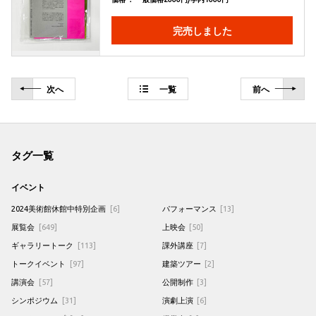
完売しました
次
へ
一覧
前
へ
タグ一覧
イベント
2024美術館休館中特別企画
[6]
パフォーマンス
[13]
展覧会
[649]
上映会
[50]
ギャラリートーク
[113]
課外講座
[7]
トークイベント
[97]
建築ツアー
[2]
講演会
[57]
公開制作
[3]
シンポジウム
[31]
演劇上演
[6]