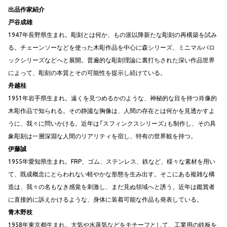
出品作家紹介
戸谷成雄
1947年長野県生まれ。彫刻とは何か、もの派以降新たな彫刻の再構築を試み
る。チェーンソーなどを使った木彫作品を中心に森シリーズ、ミニマルバロ
ックシリーズなどへと展開。普遍的な彫刻理論に裏打ちされた深い作品世界
によって、彫刻の本質とその可能性を提示し続けている。
舟越桂
1951年岩手県生まれ。遠くを見つめるかのような、神秘的な目を持つ肖像的
木彫作品で知られる。その静謐な胸像は、人間の存在とは何かを見透かすよ
うに、我々に問いかける。近年は「スフィンクスシリーズ」も制作し、その具
象彫刻は一層深淵な人間のリアリティを宿し、特有の世界観を持つ。
伊藤誠
1955年愛知県生まれ。FRP、ゴム、ステンレス、鉄など、様々な素材を用い
て、既成概念にとらわれない軽やかな形態を生み出す。そこにある複雑な構
造は、我々の名もなき感覚を刺激し、まだ見ぬ領域へと誘う。近年は鑑賞者
に直接的に訴えかけるような、身体に装着可能な作品も発表している。
青木野枝
1958年東京都生まれ。大気や水蒸気などをモチーフとして、工業用の鉄板を