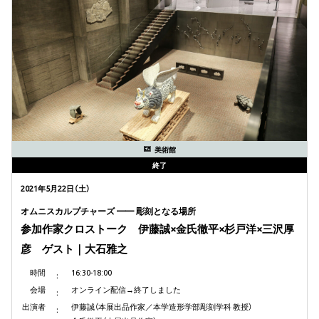
美術館
終了
2021年5月22日（土）
オムニスカルプチャーズ —— 彫刻となる場所
参加作家クロストーク 伊藤誠×金氏徹平×杉戸洋×三沢厚
彦 ゲスト｜大石雅之
時間
16:30-18:00
会場
オンライン配信→終了しました
出演者
伊藤誠（本展出品作家／本学造形学部彫刻学科 教授）