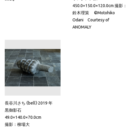
450.0×150.0×120.0cm 撮影：
鈴木理策 ©Motohiko
Odani Courtesy of
ANOMALY
長谷川さち《bell》2019 年
黒御影石
49.0×140.0×70.0cm
撮影：柳場大