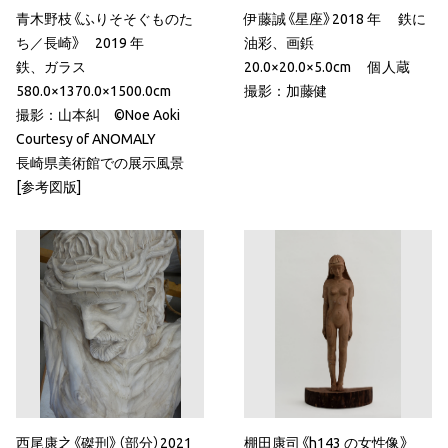
青木野枝《ふりそそぐものた
伊藤誠《星座》2018 年 鉄に
ち／長崎》 2019 年
油彩、画鋲
鉄、ガラス
20.0×20.0×5.0cm 個人蔵
580.0×1370.0×1500.0cm
撮影：加藤健
撮影：山本糾 ©Noe Aoki
Courtesy of ANOMALY
長崎県美術館での展示風景
[参考図版]
西尾康之《磔刑》（部分）2021
棚田康司《h143 の女性像》