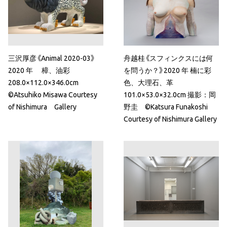
三沢厚彦《Animal 2020-03》
舟越桂《スフィンクスには何
2020 年 樟、油彩
を問うか？》2020 年 楠に彩
208.0×112.0×346.0cm
色、大理石、革
©Atsuhiko Misawa Courtesy
101.0×53.0×32.0cm 撮影：岡
of Nishimura Gallery
野圭 ©Katsura Funakoshi
Courtesy of Nishimura Gallery