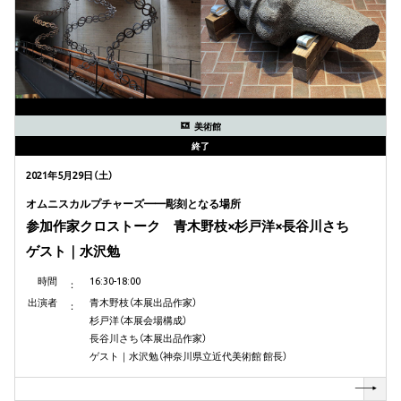
美術館
終了
2021年5月29日（土）
オムニスカルプチャーズ——彫刻となる場所
参加作家クロストーク 青木野枝×杉戸洋×長谷川さち
ゲスト｜水沢勉
時間
16:30-18:00
出演者
青木野枝（本展出品作家）
杉戸洋（本展会場構成）
長谷川さち（本展出品作家）
ゲスト｜
水沢勉（神奈川県立近代美術館 館長）