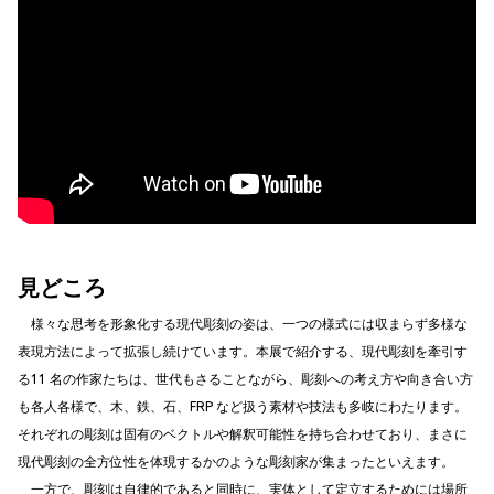
見どころ
様々な思考を形象化する現代彫刻の姿は、一つの様式には収まらず多様な
表現方法によって拡張し続けています。本展で紹介する、現代彫刻を牽引す
る11 名の作家たちは、世代もさることながら、彫刻への考え方や向き合い方
も各人各様で、木、鉄、石、FRP など扱う素材や技法も多岐にわたります。
それぞれの彫刻は固有のベクトルや解釈可能性を持ち合わせており、まさに
現代彫刻の全方位性を体現するかのような彫刻家が集まったといえます。
一方で、彫刻は自律的であると同時に、実体として定立するためには場所