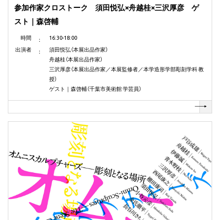
参加作家クロストーク 須田悦弘×舟越桂×三沢厚彦 ゲ
スト｜森啓輔
時間
16:30-18:00
出演者
須田悦弘（本展出品作家）
舟越桂（本展出品作家）
三沢厚彦（本展出品作家／本展監修者／本学造形学部彫刻学科 教
授）
ゲスト｜森啓輔（千葉市美術館 学芸員）