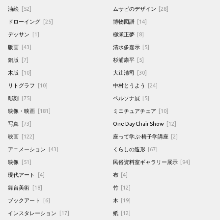
油絵
[52]
ムサビのデザイン
[28]
ドローイング
[25]
博物図譜
[14]
デッサン
[1]
柳瀬正夢
[8]
版画
[43]
清水多嘉示
[5]
銅版
[7]
杉浦康平
[5]
木版
[10]
大辻清司
[30]
リトグラフ
[10]
中村とうよう
[24]
彫刻
[75]
ペルソナ展
[5]
映像・映画
[181]
ミニチュアチェア
[10]
写真
[73]
One Day Chair Show
[12]
映画
[122]
座って学ぶ-椅子学講座
[2]
アニメーション
[43]
くらしの造形
[67]
映像
[51]
民俗資料室ギャラリー展示
[94]
現代アート
[4]
布
[4]
舞台美術
[18]
竹
[12]
ブックアート
[6]
木
[19]
インスタレーション
[17]
紙
[12]