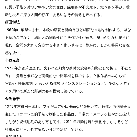
に長い手足を持つ少年や少女の像は、繊細さや不安定さ、危うさを孕み、曖
昧な境界に漂う人間の存在、あるいはその情念を表出する。
須田悦弘
1969年山梨県生まれ。本物の草花と見紛うほど細密な木彫を制作する。単な
る精巧さでなく、場所との関係性にこそ作品性が宿る。思いがけない場所に
現れ、空間を大きく変容する小さく儚い草花は、静かに、しかし特異な存在
感を放つ。
小谷元彦
1972 年京都府生まれ。失われた知覚や身体の変容を幻影として捉え、不在と
存在、覚醒と催眠など両義的な中間領域を探求する。立体作品のみならず、
写真や「映像彫刻」ともいえる体験型インスタレーションなど、多様なメディ
アを用いて新たな彫刻の姿を模索し続けている。
金氏徹平
1978年京都府生まれ。フィギュアや日用品などを用いて、解体と再構築を反
復したコラージュ的手法で制作した作品は、日常のイメージを軽やかに拡張
しながら現代彫刻のあり方を問う。2011 年以降は舞台美術を手がけるなど、
枠組みにとらわれず幅広い分野で活動している。
長谷川さち