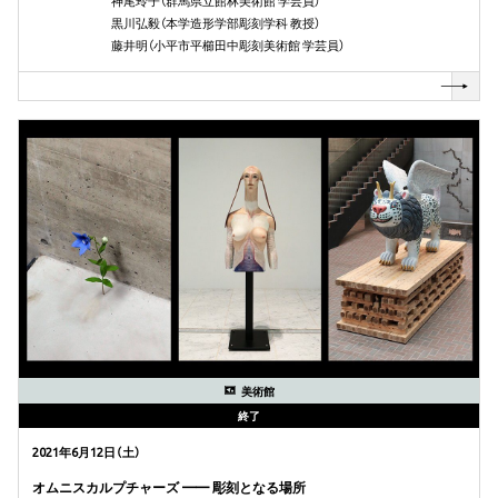
神尾玲子（群馬県立館林美術館 学芸員）
黒川弘毅（本学造形学部彫刻学科 教授）
藤井明（小平市平櫛田中彫刻美術館 学芸員）
美術館
終了
2021年6月12日（土）
オムニスカルプチャーズ —— 彫刻となる場所