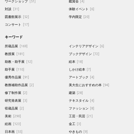
ワークショップ
[51]
鑑賞会
[4]
対談
[31]
体験イベント
[6]
図書館展示
[52]
学内限定
[20]
コンサート
[17]
キーワード
所蔵品展
[169]
インテリアデザイン
[6]
教授展
[181]
ブックデザイン
[72]
助教・助手展
[12]
絵本
[18]
助手展
[110]
しかけ絵本
[7]
優秀作品展
[91]
アートブック
[4]
教務補助作品展
[2]
美大生におすすめの本
[94]
修了制作展
[2]
建築
[28]
研究発表展
[3]
テキスタイル
[4]
収蔵品展
[2]
ファッション
[8]
美術
[290]
工芸・民芸
[21]
絵画
[123]
金工
[3]
日本画
[55]
やきもの
[9]