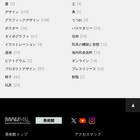
書
[2]
土
[4]
デザイン
[239]
凧
[3]
グラフィックデザイン
[108]
うつわ
[8]
ポスター
[56]
バスケタリー
[16]
タイポグラフィ
[21]
信仰
[30]
イラストレーション
[4]
民具の機能と形態
[12]
漫画
[15]
海外民俗資料
[14]
ピクトグラム
[5]
オンライン
[14]
プロダクトデザイン
[83]
プレスリリース
[20]
椅子
[42]
館報
[2]
玩具
[20]
ペ
ー
ジ
の
美術館
Youtube
Youtube
先
頭
へ
美術館トップ
アクセスマップ