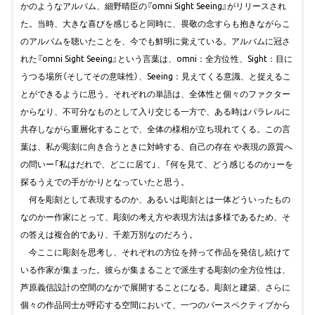
かのようなアルバム、細野晴臣の『omni Sight Seeing』がリリースされ
た。当時、大きな喜びを感じると同時に、畏敬の念すらも抱きながらこ
のアルバムを聴いたことを、今でも鮮明に覚えている。アルバムに冠さ
れた『omni Sight Seeing』という言葉は、omni：全方位性、Sight：目に
うつる場所（そしてその意味性）、Seeing：見えてくる意識、と捉えるこ
とができるように思う。それぞれの単語は、全体性と個々のファクター
からなり、不可分なものとして入り交じる一方で、ある時はパラレルに
共存しながら重層化することで、全体の様相が立ち現れてくる。この言
葉は、私が彫刻に向き合うときに対峙する、自己の存在 や表現の原質へ
の問いー「私はだれで、どこに居て」、「何を見て、どう感じるのか」ーを
探るうえでの手がかりとなっていたと思う。
何を彫刻として表現するのか、あるいは彫刻とは一体どういったもの
なのかー作家にとって、彫刻の考え方や表現方法は多様であるため、そ
の答えは複合的であり、千差万別なのだろう。
今ここに彫刻を思考し、それぞれの方位を持って作品を発信し続けて
いる作家が集まった。彼らが集まることで派生する彫刻の全方位性は、
芦原義信設計の空間のなかで展開することになる。彫刻と建築、さらに
個々の作品同士が呼応する空間において、一つのパースペクティブから