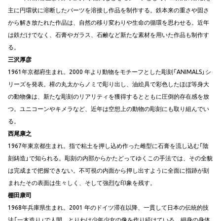
主に円環状に溶断したパーツを溶接し作品を制作する。鉄本来の重さや固さ
から解き放たれた作品は、自然の移り変わりや生命の循環を思わせる。近年
は鉄だけでなく、石膏やガラス、石鹸など新たな素材を用いた作品も制作す
る。
三沢厚彦
1961年京都府生まれ。2000 年より動物をモチーフとした彫刻「ANIMALS」シ
リーズを発表。樟の丸太からノミで彫り出し、油絵具で彩色したほぼ等身大
の動物像は、新たな彫刻のリアリティを獲得するとともに圧倒的存在感を放
つ。ユニコーンやキメラなど、近年は空想上の動物の彫刻にも取り組んでい
る。
西尾康之
1967年東京都生まれ。指で粘土を押し込め作った雌型に石膏を流し込む「陰
刻鋳造」で知られる。彫刻の内部からかたどってゆくこの手法では、その全貌
は完成まで把握できない。不可視の内面から押し出すように全面に指跡が刻
まれたその表面は生々しく、そして強烈な印象を残す。
棚田康司
1968年兵庫県生まれ。2001 年のドイツ滞在以降、一貫して日本の伝統的技
法「一木造り」で人間、とりわけ少年少女の像を作り続けている。細身の身体