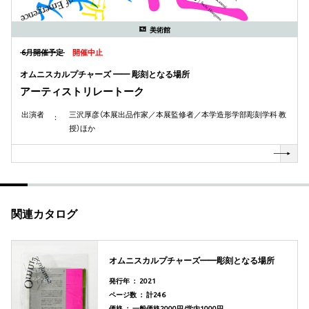
美術館
6月開催予定
開催中止
オムニスカルプチャーズ —— 彫刻となる場所
アーティストリレートーク
出演者
三沢厚彦（本展出品作家／本展監修者／本学造形学部彫刻学科 教
授）ほか
関連カタログ
オムニスカルプチャーズ——彫刻となる場所
発行年 ： 2021
ページ数 ： 計246
価格 ： 一般価格2000円/学内1000円