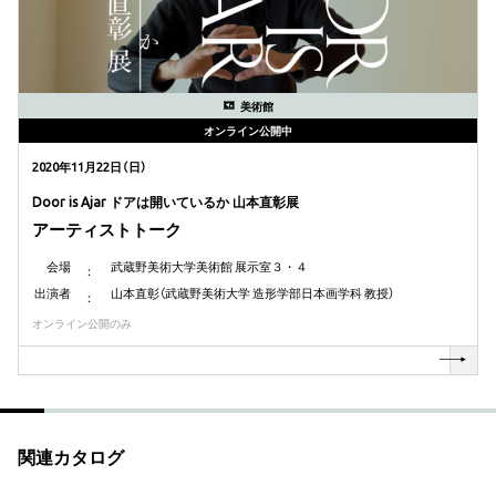
美術館
オンライン公開中
2020年11月22日（日）
Door is Ajar ドアは開いているか 山本直彰展
アーティストトーク
会場
武蔵野美術大学美術館 展示室３・４
出演者
山本直彰（武蔵野美術大学 造形学部日本画学科 教授）
オンライン公開のみ
関連カタログ