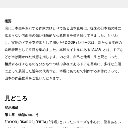
概要
現代日本画を牽引する作家のひとりである山本直彰は、従来の日本画の枠に
収まらない内面性の強い抽象的な心象世界を描き続けてきました。とりわ
け、実物のドアを支持体として用いた「DOOR」シリーズは、新たな日本画の
絵画表現として注目を集めました。本展タイトルにある「AJAR」とは、ドアな
どが半ば開かれた状態を指します。内と外、自己と他者、生と死といった、
相反する様々なものを分かちつつ結ぶ存在であるドアを基点に、多様な主題
によって展開した近年の代表作と、本展にあわせて制作する新作によって、
山本の作品世界をご覧いただきます。
見どころ
展示構成
第１章 物語の向こう
「DOOR」「IKAROS」「PIETA」「帰還」といったシリーズを中心に、聖書あるい