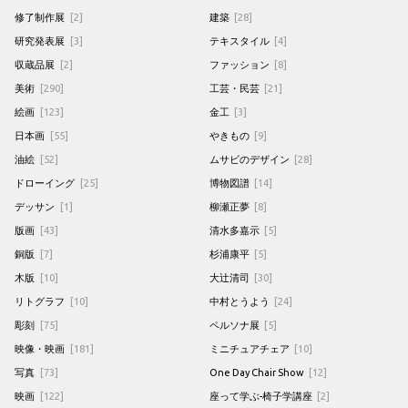
修了制作展
[2]
建築
[28]
研究発表展
[3]
テキスタイル
[4]
収蔵品展
[2]
ファッション
[8]
美術
[290]
工芸・民芸
[21]
絵画
[123]
金工
[3]
日本画
[55]
やきもの
[9]
油絵
[52]
ムサビのデザイン
[28]
ドローイング
[25]
博物図譜
[14]
デッサン
[1]
柳瀬正夢
[8]
版画
[43]
清水多嘉示
[5]
銅版
[7]
杉浦康平
[5]
木版
[10]
大辻清司
[30]
リトグラフ
[10]
中村とうよう
[24]
彫刻
[75]
ペルソナ展
[5]
映像・映画
[181]
ミニチュアチェア
[10]
写真
[73]
One Day Chair Show
[12]
映画
[122]
座って学ぶ-椅子学講座
[2]