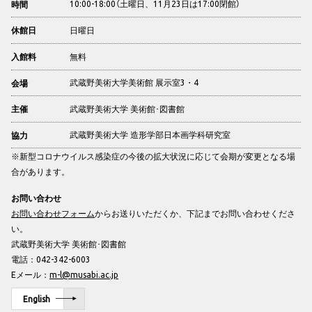
10:00-18:00（土曜日、11月23日は17:00閉館）
時間
日曜日
休館日
無料
入館料
武蔵野美術大学美術館 展示室3・4
会場
武蔵野美術大学 美術館･図書館
主催
武蔵野美術大学 造形学部日本画学科研究室
協力
※新型コロナウイルス感染症の今後の拡大状況に応じて会期が変更となる場
合があります。
お問い合わせ
お問い合わせフォーム
からお送りいただくか、下記までお問い合わせくださ
い。
武蔵野美術大学 美術館･図書館
電話：042-342-6003
Eメール：
m-l@musabi.ac.jp
English