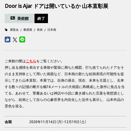
Door is Ajar ドアは開いているか 山本直彰展
美術館
終了
展覧会
教授展
美術
日本画
ご来館の際は
こちら
をご覧ください。
押し迫る感情を表出する筆致や緊張に満ちた構図、打ち捨てられたドアをそ
のまま支持体として用いた画面など、日本画の新たな絵画表現の可能性を提
示してきた山本直彰。本展では、自身の過去、現在、未来を主題とし、去来
する数々の記憶の断片を幅16メートルの大画面に再構成した新作に焦点を当
てる。あわせて、聖書あるいは神話や小説に書き綴られた言葉を発想源とし
ながら、絵画として自らの心象世界を内在化した近作も展示し、山本作品の
景色を巡る。
2020年11月16日（月）-12月19日（土）
会期