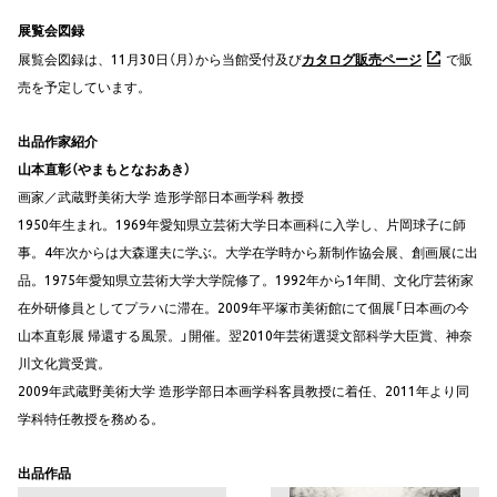
展覧会図録
展覧会図録は、11月30日（月）から当館受付及び
カタログ販売ページ
で販
売を予定しています。
出品作家紹介
山本直彰（やまもとなおあき）
画家／武蔵野美術大学 造形学部日本画学科 教授
1950年生まれ。1969年愛知県立芸術大学日本画科に入学し、片岡球子に師
事。4年次からは大森運夫に学ぶ。大学在学時から新制作協会展、創画展に出
品。1975年愛知県立芸術大学大学院修了。1992年から1年間、文化庁芸術家
在外研修員としてプラハに滞在。2009年平塚市美術館にて個展「日本画の今
山本直彰展 帰還する風景。」開催。翌2010年芸術選奨文部科学大臣賞、神奈
川文化賞受賞。
2009年武蔵野美術大学 造形学部日本画学科客員教授に着任、2011年より同
学科特任教授を務める。
出品作品