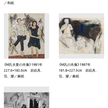
／和紙
《M氏夫妻の肖像》1981年
《M氏の肖像》1987年
227.0×182.0cm 岩絵具、
181.8×227.3cm 岩絵具、
箔、膠／麻紙
箔、膠／麻紙