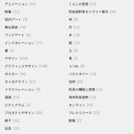
アニメーション
[43]
くらしの造形
[67]
映像
[51]
民俗資料室ギャラリー展示
[94]
現代アート
[4]
布
[4]
舞台美術
[18]
竹
[12]
ブックアート
[6]
木
[19]
インスタレーション
[17]
紙
[12]
書
[2]
土
[4]
デザイン
[239]
凧
[3]
グラフィックデザイン
[108]
うつわ
[8]
ポスター
[56]
バスケタリー
[16]
タイポグラフィ
[21]
信仰
[30]
イラストレーション
[4]
民具の機能と形態
[12]
漫画
[15]
海外民俗資料
[14]
ピクトグラム
[5]
オンライン
[14]
プロダクトデザイン
[83]
プレスリリース
[20]
椅子
[42]
館報
[2]
玩具
[20]