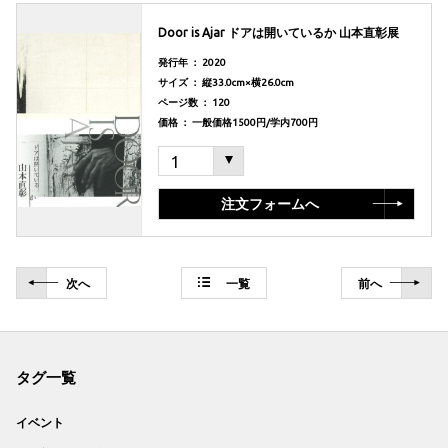
Door is Ajar ドアは開いているか 山本直彰展
発行年 ： 2020
サイズ ： 縦33.0cm×横26.0cm
ページ数 ： 120
価格 ： 一般価格1500円/学内700円
注文フォームへ
次
へ
一覧
前
へ
タグ一覧
イベント