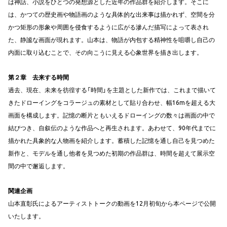
は神話、小説をひとつの発想源とした近年の作品群を紹介します。そこに
は、かつての歴史画や物語画のような具体的な出来事は描かれず、空間を分
かつ矩形の形象や周囲を侵食するように広がる滲んだ描写によって表され
た、静謐な画面が現れます。山本は、物語が内包する精神性を咀嚼し自己の
内面に取り込むことで、その向こうに見える心象世界を描き出します。
第２章 去来する時間
過去、現在、未来を彷徨する「時間」を主題とした新作では、これまで描いて
きたドローイングをコラージュの素材として貼り合わせ、幅16mを超える大
画面を構成します。記憶の断片ともいえるドローイングの数々は画面の中で
結びつき、自叙伝のような作品へと再生されます。あわせて、90年代までに
描かれた具象的な人物画を紹介します。蓄積した記憶を通し自己を見つめた
新作と、モデルを通し他者を見つめた初期の作品群は、時間を超えて展示空
間の中で邂逅します。
関連企画
山本直彰氏によるアーティストトークの動画を12月初旬から本ページで公開
いたします。