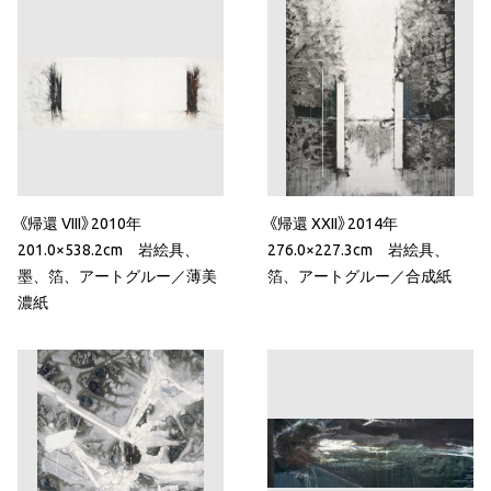
《帰還 VIII》2010年
《帰還 XXII》2014年
201.0×538.2cm 岩絵具、
276.0×227.3cm 岩絵具、
墨、箔、アートグルー／薄美
箔、アートグルー／合成紙
濃紙