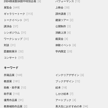
2024美術館休館中特別企画
[6]
パフォーマンス
[13]
展覧会
[649]
上映会
[50]
ギャラリートーク
[113]
課外講座
[7]
トークイベント
[97]
建築ツアー
[2]
講演会
[57]
公開制作
[3]
シンポジウム
[31]
演劇上演
[6]
ワークショップ
[51]
鑑賞会
[4]
対談
[31]
体験イベント
[6]
図書館展示
[52]
学内限定
[20]
コンサート
[17]
キーワード
所蔵品展
[169]
インテリアデザイン
[6]
教授展
[181]
ブックデザイン
[72]
助教・助手展
[12]
絵本
[18]
助手展
[110]
しかけ絵本
[7]
優秀作品展
[91]
アートブック
[4]
教務補助作品展
[2]
美大生におすすめの本
[94]