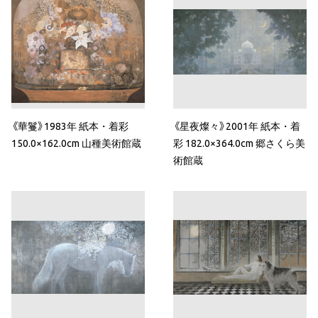
《華鬘》1983年 紙本・着彩
《星夜燦々》2001年 紙本・着
150.0×162.0cm 山種美術館蔵
彩 182.0×364.0cm 郷さくら美
術館蔵