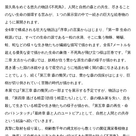
屋久島をめぐる悠久の物語《不死鳥》。人間と自然の森との共生、尽きること
のない生命の循環する営みが、１つの展示室の中で一続きの巨大な絵巻物の
ように展開されます。
全6章で構成される壮大な物語は「序章」の言葉からはじまり、「第一章 生命の
根源」では、すべての生命の源である一粒の水滴、そこに集う蜘蛛、蜥蜴、
蛙、蛇などの様々な生き物たちが繊細な描写で描かれます。全長7メートルを
超える優美な姿で描かれた生命の象徴・不死鳥が飛び立つ様は圧巻です。「第
二章 太古からの森」では、妖精が住う豊かな原生の森の様子が描かれます。
透き通った淵の水鏡やまるで星空のように地面が瞬く闇の森に引き込まれる
ことでしょう。続く「第三章 森の慟哭」では、豊かな森の伐採がはじまり、巨
樹が切り倒されていく苦難の時代が描かれます。
本展では「第三章 森の慟哭」の一部までを展示する予定ですが、物語はその
後、「第四章 逃げる精霊（彷徨う精霊たち）」として、森の棲み家を失い、息を
殺して生きている精霊や生き物たちの様子が描かれ、「第五章 森の再生・命
のバトンタッチ」「最終章 森と人のユートピア」として、自然と人間との共存
という結論へ続いていきます。
真摯に取材を繰り返し、樹齢数千年の縄文杉から数ミリの菌従属栄養植物ま
で、徹底して自然のあり方と向き合い続けてきた西田が紡ぐ《不死鳥》。島に