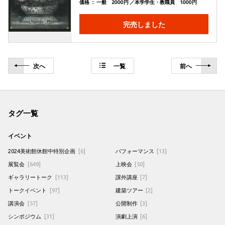
価格 ： 一般 2000円 ／本学学生・教職員 1000円
完売しました
次
へ
一覧
前
へ
タグ一覧
イベント
2024美術館休館中特別企画
[6]
パフォーマンス
[13]
展覧会
[649]
上映会
[50]
ギャラリートーク
[113]
課外講座
[7]
トークイベント
[97]
建築ツアー
[2]
講演会
[57]
公開制作
[3]
シンポジウム
[31]
演劇上演
[6]