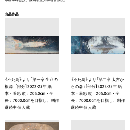
出品作品
《不死鳥》より「第一章 生命の
《不死鳥》より「第二章 太古か
根源」［部分］2022-23年 紙
らの森」［部分］2022-23年 紙
本・着彩 縦：205.0cm・全
本・着彩 縦：205.0cm・全
長：7000.0cmを目指し、制作
長：7000.0cmを目指し、制作
継続中 個人蔵
継続中 個人蔵