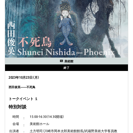
美術館
終了
2023年10月23日（月）
西田俊英——不死鳥
トークイベント １
特別対談
時間
15:00-16:30（14:30開場）
会場
美術館ホール
出演者
土方明司（川崎市岡本太郎美術館館長/武蔵野美術大学客員教