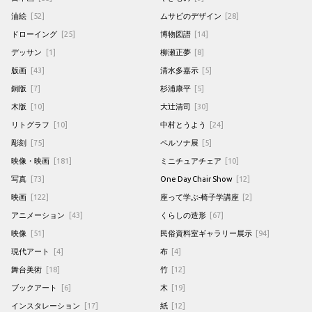
油絵
[52]
ムサビのデザイン
[28]
ドローイング
[25]
博物図譜
[14]
デッサン
[1]
柳瀬正夢
[8]
版画
[43]
清水多嘉示
[5]
銅版
[7]
杉浦康平
[5]
木版
[10]
大辻清司
[30]
リトグラフ
[10]
中村とうよう
[24]
彫刻
[75]
ペルソナ展
[5]
映像・映画
[181]
ミニチュアチェア
[10]
写真
[73]
One Day Chair Show
[12]
映画
[122]
座って学ぶ-椅子学講座
[2]
アニメーション
[43]
くらしの造形
[67]
映像
[51]
民俗資料室ギャラリー展示
[94]
現代アート
[4]
布
[4]
舞台美術
[18]
竹
[12]
ブックアート
[6]
木
[19]
インスタレーション
[17]
紙
[12]