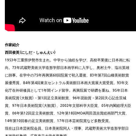
作家紹介
西田俊英（にしだ・しゅんえい）
1953年三重県伊勢市生まれ。中学から油絵を学び、高校卒業後に日本画に転
向。73年武蔵野美術大学造形学部日本画学科に入学し、奥村土牛、塩出英雄
に師事。在学中の75年再興第60回院展で初入選後、83年第7回山種美術館賞
展優秀賞、84年第4回東京セントラル美術館日本画大賞展大賞受賞。93年文
化庁在外研修員として1年間インド留学。再興院展で研鑽を重ね、95年日本
美術院賞（大観賞）・第1回足立美術館賞、96年奨励賞・第2回天心記念茨城
賞、97年日本美術院賞（大観賞）、2002年文部科学大臣賞、05年内閣総理大臣
賞、06年第12回足立美術館賞、12年第18回MOA岡田茂吉賞絵画部門大賞、
14年第10回春の足立美術館賞、17年日本芸術院賞など多数受賞。
現在は日本芸術院会員、日本美術院同人・理事、武蔵野美術大学造形学部日
本画学科教授、広島市立大学名誉教授。