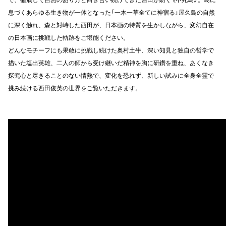
息づくあらゆる生き物が一体となった「一木一草全てに神宿る」屋久島の自然
に深く触れ、森と対峙した西田が、日本画の特質を生かしながら、変幻自在
の日本画に挑戦した軌跡をご堪能ください。
どんなモチーフにも果敢に挑戦し続けた奥村土牛、深い知見と独自の哲学で
描いた塩出英雄、二人の師から受け継いだ精神を胸に研鑽を重ね、あくなき
探究心と尽きることのない情熱で、変化を恐れず、新しい試みに全身全霊で
挑み続ける西田俊英の世界をご覧いただきます。