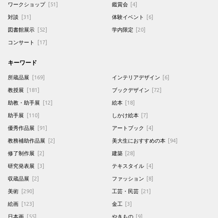
ワークショップ
[51]
鑑賞会
[4]
対談
[31]
体験イベント
[6]
図書館展示
[52]
学内限定
[20]
コンサート
[17]
キーワード
所蔵品展
[169]
インテリアデザイン
[6]
教授展
[181]
ブックデザイン
[72]
助教・助手展
[12]
絵本
[18]
助手展
[110]
しかけ絵本
[7]
優秀作品展
[91]
アートブック
[4]
教務補助作品展
[2]
美大生におすすめの本
[94]
修了制作展
[2]
建築
[28]
研究発表展
[3]
テキスタイル
[4]
収蔵品展
[2]
ファッション
[8]
美術
[290]
工芸・民芸
[21]
絵画
[123]
金工
[3]
日本画
[55]
やきもの
[9]