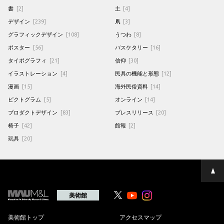
書
[2]
土
[4]
デザイン
[239]
凧
[3]
グラフィックデザイン
[108]
うつわ
[8]
ポスター
[56]
バスケタリー
[16]
タイポグラフィ
[21]
信仰
[30]
イラストレーション
[4]
民具の機能と形態
[12]
漫画
[15]
海外民俗資料
[14]
ピクトグラム
[5]
オンライン
[14]
プロダクトデザイン
[83]
プレスリリース
[20]
椅子
[42]
館報
[2]
玩具
[20]
ペ
ー
ジ
の
美術館
Youtube
Youtube
先
頭
へ
美術館トップ
アクセスマップ