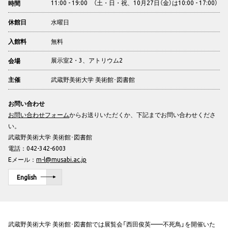
11:00 - 19:00 （土・日・祝、10月27日（金）は10:00 - 17:00）
時間
水曜日
休館日
無料
入館料
展示室2・3、アトリウム2
会場
武蔵野美術大学 美術館･図書館
主催
お問い合わせ
お問い合わせフォーム
からお送りいただくか、下記までお問い合わせくださ
い。
武蔵野美術大学 美術館･図書館
電話：042-342-6003
Eメール：
m-l@musabi.ac.jp
English
武蔵野美術大学 美術館･図書館では展覧会「西田俊英——不死鳥」を開催いた