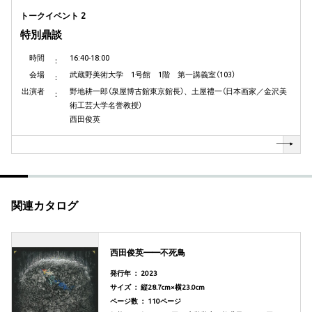
トークイベント 2
特別鼎談
時間
16:40-18:00
会場
武蔵野美術大学 1号館 1階 第一講義室（103）
出演者
野地耕一郎（泉屋博古館東京館長）、土屋禮一（日本画家／金沢美
術工芸大学名誉教授）
西田俊英
関連カタログ
西田俊英——不死鳥
発行年 ： 2023
サイズ ： 縦28.7cm×横23.0cm
ページ数 ： 110ページ