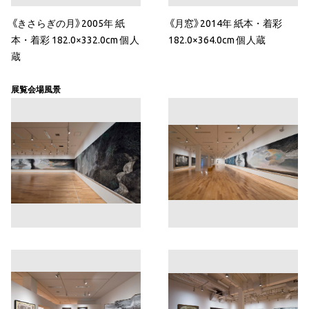
《きさらぎの月》2005年 紙
《月窓》2014年 紙本・着彩
本・着彩 182.0×332.0cm 個人
182.0×364.0cm 個人蔵
蔵
展覧会場風景