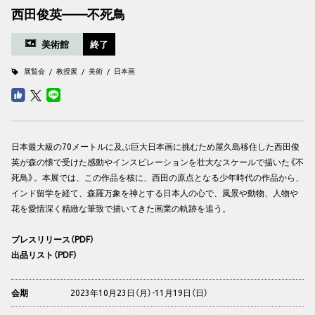
西田俊英——不死鳥
美術館
終了
展覧会
教授展
美術
日本画
日本最大級の70メートルに及ぶ巨大日本画に挑むため屋久島移住した西田俊
英が森の懐で受けた感動やインスピレーションを壮大なスケールで描いた《不
死鳥》。本展では、この作品を核に、西田の原点となる少年時代の作品から、
インド留学を経て、森羅万象を神とする日本人の心で、風景や動物、人物や
花を愛情深く精緻な筆致で描いてきた画業の軌跡を追う。
プレスリリース（PDF）
出品リスト（PDF）
2023年10月23日（月）-11月19日（日）
会期