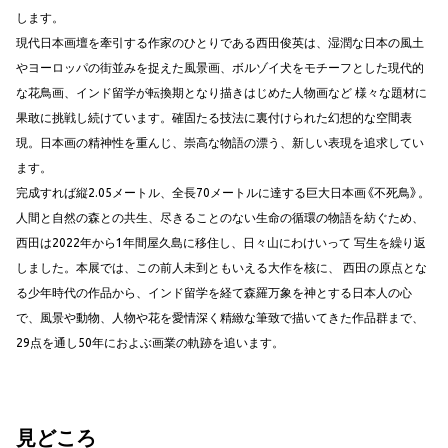
します。
現代日本画壇を牽引する作家のひとりである西田俊英は、湿潤な日本の風土
やヨーロッパの街並みを捉えた風景画、ボルゾイ犬をモチーフとした現代的
な花鳥画、インド留学が転換期となり描きはじめた人物画など 様々な題材に
果敢に挑戦し続けています。確固たる技法に裏付けられた幻想的な空間表
現。日本画の精神性を重んじ、崇高な物語の漂う、新しい表現を追求してい
ます。
完成すれば縦2.05メートル、全長70メートルに達する巨大日本画《不死鳥》。
人間と自然の森との共生、尽きることのない生命の循環の物語を紡ぐため、
西田は2022年から1年間屋久島に移住し、日々山にわけいって 写生を繰り返
しました。本展では、この前人未到ともいえる大作を核に、 西田の原点とな
る少年時代の作品から、インド留学を経て森羅万象を神とする日本人の心
で、風景や動物、人物や花を愛情深く精緻な筆致で描いてきた作品群まで、
29点を通し50年におよぶ画業の軌跡を追います。
見どころ