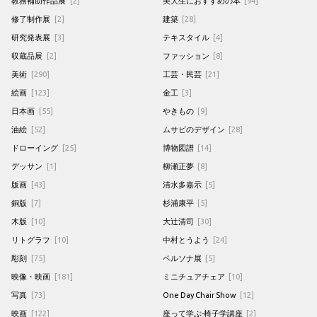
教務補助作品展
[2]
美大生におすすめの本
[94]
修了制作展
[2]
建築
[28]
研究発表展
[3]
テキスタイル
[4]
収蔵品展
[2]
ファッション
[8]
美術
[290]
工芸・民芸
[21]
絵画
[123]
金工
[3]
日本画
[55]
やきもの
[9]
油絵
[52]
ムサビのデザイン
[28]
ドローイング
[25]
博物図譜
[14]
デッサン
[1]
柳瀬正夢
[8]
版画
[43]
清水多嘉示
[5]
銅版
[7]
杉浦康平
[5]
木版
[10]
大辻清司
[30]
リトグラフ
[10]
中村とうよう
[24]
彫刻
[75]
ペルソナ展
[5]
映像・映画
[181]
ミニチュアチェア
[10]
写真
[73]
One Day Chair Show
[12]
映画
[122]
座って学ぶ-椅子学講座
[2]