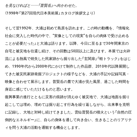
を見なければと……「普賢岳」へ向かわせた。
（1998年「第27回現代日本美術展」カタログ挨拶文より）
そして翌1992年、大浦は初めて島原を訪れます。この時の動機を、「情報化
社会に突入した時代の中で、“実像としての現実”を自らの肉体で受け止める
ことが必要だった」と大浦は語ります。以降、今日に至るまで30年間東京の
自宅と被災地を往還し続け、その回数は50回以上に及びます。本展では火砕
流による熱風で焼失した民家跡から掘り出した「玄関扉」「軽トラック」をはじ
め、1990年代から2000年代にかけて制作した作品群、2010年代以降展開し
てきた被災民家跡発掘プロジェクトの様子などを、大浦の手記や記録写真・
映像と合わせて展示します。普賢岳の麓で大浦が見た風景、過ごした時間を
身近に感じていただけるものと思います。
復興事業の進行とともに災害の痕跡が消えゆく被災地で、大浦は地面を掘り
起こしては埋め、埋めては掘り起こす行為を繰り返しながら、出来事を克明
に記録し、大地と対峙し続けてきました。雲仙普賢岳の噴火という「自然の圧
倒的なエネルギー」に、自らの身体を通して向き合い、生きることのリアリテ
ィを問う大浦の活動を通観する機会とします。