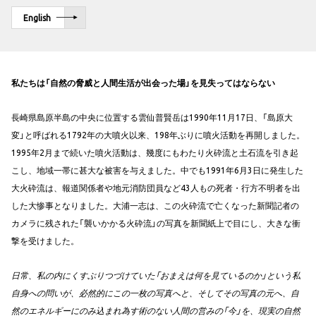
English
私たちは「自然の脅威と人間生活が出会った場」を見失ってはならない
長崎県島原半島の中央に位置する雲仙普賢岳は1990年11月17日、「島原大
変」と呼ばれる1792年の大噴火以来、198年ぶりに噴火活動を再開しました。
1995年2月まで続いた噴火活動は、幾度にもわたり火砕流と土石流を引き起
こし、地域一帯に甚大な被害を与えました。中でも1991年6月3日に発生した
大火砕流は、報道関係者や地元消防団員など43人もの死者・行方不明者を出
した大惨事となりました。大浦一志は、この火砕流で亡くなった新聞記者の
カメラに残された「襲いかかる火砕流」の写真を新聞紙上で目にし、大きな衝
撃を受けました。
日常、私の内にくすぶりつづけていた「おまえは何を見ているのか」という私
自身への問いが、必然的にこの一枚の写真へと、そしてその写真の元へ、自
然のエネルギーにのみ込まれ為す術のない人間の営みの「今」を、現実の自然