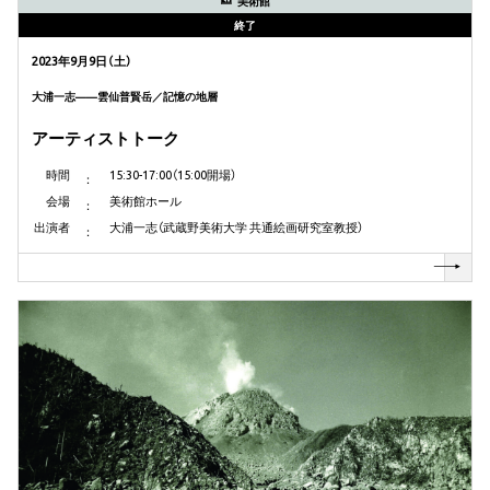
美術館
終了
2023年9月9日（土）
大浦一志——雲仙普賢岳／記憶の地層
アーティストトーク
時間
15:30-17:00（15:00開場）
会場
美術館ホール
出演者
大浦一志（武蔵野美術大学 共通絵画研究室教授）