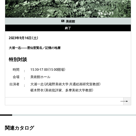
美術館
終了
2023年9月16日（土）
大浦一志——雲仙普賢岳／記憶の地層
特別対談
時間
15:30-17:00（15:00開場）
会場
美術館ホール
出演者
大浦一志（武蔵野美術大学 共通絵画研究室教授）
椹木野衣（美術批評家、多摩美術大学教授）
関連カタログ