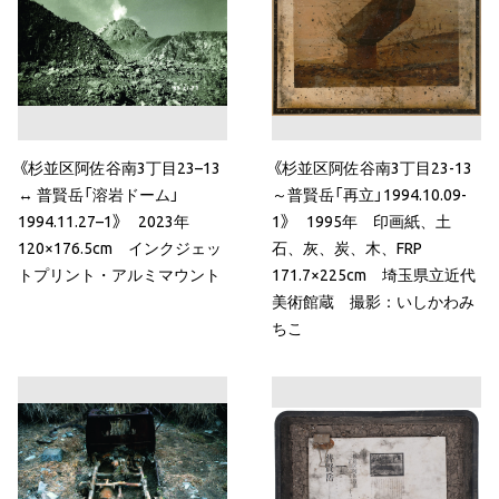
《杉並区阿佐谷南3丁目23–13
《杉並区阿佐谷南3丁目23-13
↔ 普賢岳「溶岩ドーム」
～普賢岳「再立」1994.10.09-
1994.11.27–1》 2023年
1》 1995年 印画紙、土
120×176.5cm インクジェッ
石、灰、炭、木、FRP
トプリント・アルミマウント
171.7×225cm 埼玉県立近代
美術館蔵 撮影：いしかわみ
ちこ