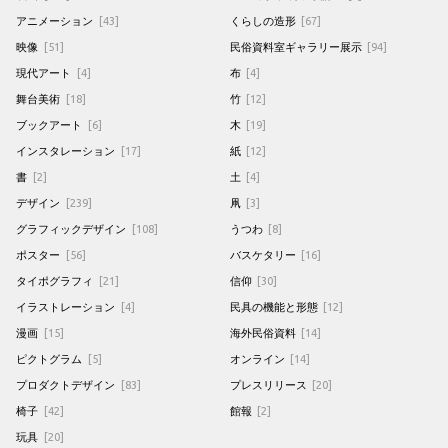
アニメーション
[43]
くらしの造形
[67]
映像
[51]
民俗資料室ギャラリー展示
[94]
現代アート
[4]
布
[4]
舞台美術
[18]
竹
[12]
ブックアート
[6]
木
[19]
インスタレーション
[17]
紙
[12]
書
[2]
土
[4]
デザイン
[239]
凧
[3]
グラフィックデザイン
[108]
うつわ
[8]
ポスター
[56]
バスケタリー
[16]
タイポグラフィ
[21]
信仰
[30]
イラストレーション
[4]
民具の機能と形態
[12]
漫画
[15]
海外民俗資料
[14]
ピクトグラム
[5]
オンライン
[14]
プロダクトデザイン
[83]
プレスリリース
[20]
椅子
[42]
館報
[2]
玩具
[20]