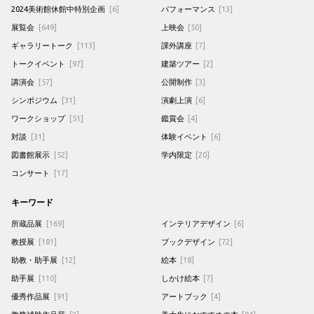
2024美術館休館中特別企画
[6]
パフォーマンス
[13]
展覧会
[649]
上映会
[50]
ギャラリートーク
[113]
課外講座
[7]
トークイベント
[97]
建築ツアー
[2]
講演会
[57]
公開制作
[3]
シンポジウム
[31]
演劇上演
[6]
ワークショップ
[51]
鑑賞会
[4]
対談
[31]
体験イベント
[6]
図書館展示
[52]
学内限定
[20]
コンサート
[17]
キーワード
所蔵品展
[169]
インテリアデザイン
[6]
教授展
[181]
ブックデザイン
[72]
助教・助手展
[12]
絵本
[18]
助手展
[110]
しかけ絵本
[7]
優秀作品展
[91]
アートブック
[4]