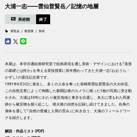
大浦一志——雲仙普賢岳／記憶の地層
美術館
終了
展覧会
教授展
美術
本展は、本学共通絵画研究室で絵画表現を通し美術・デザインにおける「造形
の基礎とは何か」を考える実技授業に長年携わってきた大浦一志（おおうら・
かずし）の退任記念展です。
1991年6月3日に発生し、多くの人命を奪った長崎県雲仙普賢岳の大火砕流。
この自然災害によって殉職した新聞記者のカメラに残った1枚の写真に突き動
かされ、大浦は30年にわたり被災地域と東京を往還し、灰土に埋もれた民家
跡から被災物を掘り起こし、噴火後の自然を記録し続けてきました。自身の
身体を通して「自然の脅威と人間の営み」に向き合う、大浦のフィールドワー
クを紹介します。
解説・作品リスト（PDF)