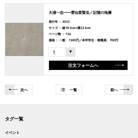
大浦一志——雲仙普賢岳／記憶の地層
発行年 ： 2023
サイズ ： 縦19.5cm×横22.5cm
ページ数 ： 156
価格 ： 一般 1500円／本学学生・教職員 700円
注文フォームへ
次
へ
一覧
前
へ
タグ一覧
イベント