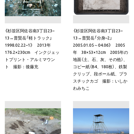
《杉並区阿佐谷南3丁目23–
《杉並区阿佐谷南3丁目23–
13↔普賢岳「軽トラック」
13↔普賢岳「分身–2」
1998.02.22–1》 2013年
2005.01.05～04.06》 2005
176.2×230cm インクジェッ
年 38×53×12cm 2005年の
トプリント・アルミマウン
地面（土、石、灰、その他）、
ト 撮影：後藤充
コピー紙（B4、180枚）、鉄製
クリップ、段ボール紙、プラ
スチックカゴ 撮影：いしか
わみちこ