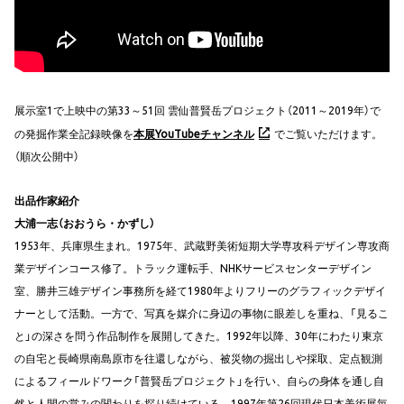
展示室1で上映中の第33～51回 雲仙普賢岳プロジェクト（2011～2019年）で
の発掘作業全記録映像を
本展YouTubeチャンネル
でご覧いただけます。
（順次公開中）
出品作家紹介
大浦一志（おおうら・かずし）
1953年、兵庫県生まれ。1975年、武蔵野美術短期大学専攻科デザイン専攻商
業デザインコース修了。トラック運転手、NHKサービスセンターデザイン
室、勝井三雄デザイン事務所を経て1980年よりフリーのグラフィックデザイ
ナーとして活動。一方で、写真を媒介に身辺の事物に眼差しを重ね、「見るこ
と」の深さを問う作品制作を展開してきた。1992年以降、30年にわたり東京
の自宅と長崎県南島原市を往還しながら、被災物の掘出しや採取、定点観測
によるフィールドワーク「普賢岳プロジェクト」を行い、自らの身体を通し自
然と人間の営みの関わりを探り続けている。1997年第26回現代日本美術展毎