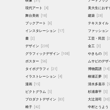
映像
[51]
アートブック
現代アート
[4]
美大生におす
舞台美術
[18]
建築
[28]
ブックアート
[6]
テキスタイル
インスタレーション
[17]
ファッション
書
[2]
工芸・民芸
[2
デザイン
[239]
金工
[3]
グラフィックデザイン
[108]
やきもの
[9]
ポスター
[56]
ムサビのデザ
タイポグラフィ
[21]
博物図譜
[14]
イラストレーション
[4]
柳瀬正夢
[8]
漫画
[15]
清水多嘉示
[5
ピクトグラム
[5]
杉浦康平
[5]
プロダクトデザイン
[83]
大辻清司
[30]
椅子
[42]
中村とうよう