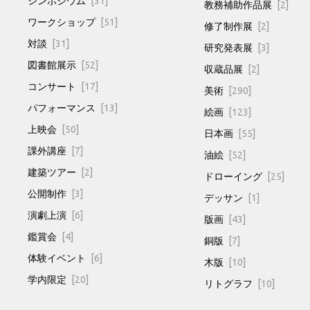
シンポジウム
[31]
教務補助作品展
[2]
ワークショップ
[51]
修了制作展
[2]
対談
[31]
研究発表展
[3]
図書館展示
[52]
収蔵品展
[2]
コンサート
[17]
美術
[290]
パフォーマンス
[13]
絵画
[123]
上映会
[50]
日本画
[55]
課外講座
[7]
油絵
[52]
建築ツアー
[2]
ドローイング
[25]
公開制作
[3]
デッサン
[1]
演劇上演
[6]
版画
[43]
鑑賞会
[4]
銅版
[7]
体験イベント
[6]
木版
[10]
学内限定
[20]
リトグラフ
[10]