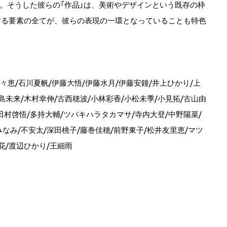
。そうした彼らの「作品」は、美術やデザインという既存の枠
する要素の全てが、彼らの表現の一環となっていることも特色
萌々恵/石川夏帆/伊藤大悟/伊藤水月/伊藤安鐘/井上ひかり/上
島未来/木村幸伸/古西穂波/小林彩香/小松未季/小見拓/古山由
/田村啓悟/多持大輔/ツバキハラタカマサ/寺内大登/中野陽菜/
なみ/不安太/深田桃子/藤巻佳穂/前野東子/松井友里恵/マツ
花/渡辺ひかり/王細雨