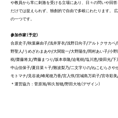
や教員から常に刺激を受ける立場にあり、日々の問いや回答
だけでは捉えられず、独創的で自由で多岐にわたります。 
の一つです。
参加作家（予定）
合原史子/秋葉麻由子/浅井芽衣/浅野日向子/アルトクサカベ/魏
野聖人/うめざわまあや/大関龍一/大野陽生/岡村あい子/小野
樹/齋藤将太/齊藤まつり/坂本恭隆/迫竜樹/塩川恵/柴田光/
中山佳保子/夏目菜々子/難波梨乃/二文字りの/ねこむらさやか
モトマチ/見谷凌/峰尾穂乃香/宮入惇/宮城島万莉子/宮寺彩美
＊運営協力：菅原旭/和久智穂/野田大地（デザイン）