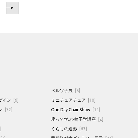
ペルソナ展
[5]
ザイン
[6]
ミニチュアチェア
[10]
ン
[72]
One Day Chair Show
[12]
座って学ぶ-椅子学講座
[2]
]
くらしの造形
[67]