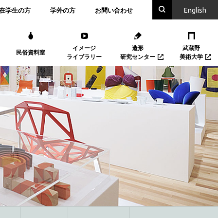
En
glish
在学生の方
学外の方
お問い合わせ
イメージ
造形
武蔵野
民俗資料室
ライブラリー
研究センター
美術大学