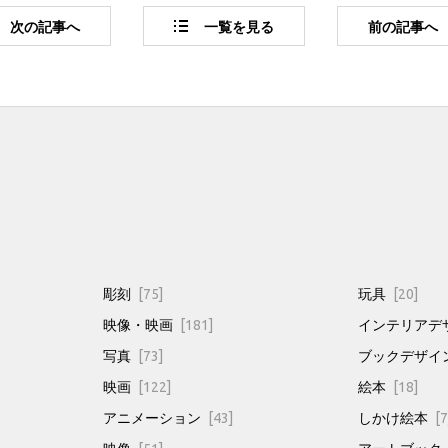
次
の記事
へ
一覧
を見る
前
の記事
へ
彫刻
[75]
玩具
[20]
映像・映画
[181]
インテリアデ
写真
[73]
ブックデザイ
映画
[122]
絵本
[18]
アニメーション
[43]
しかけ絵本
[7