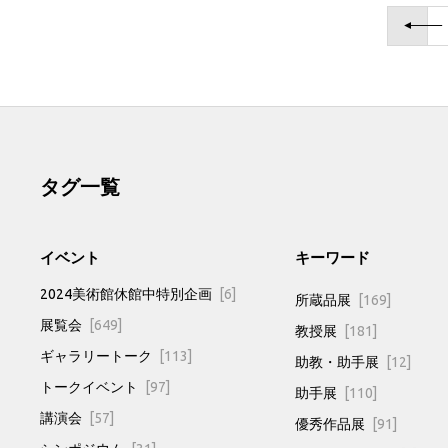
タグ一覧
イベント
キーワード
2024美術館休館中特別企画
[6]
所蔵品展
[169]
展覧会
[649]
教授展
[181]
ギャラリートーク
[113]
助教・助手展
[12]
トークイベント
[97]
助手展
[110]
講演会
[57]
優秀作品展
[91]