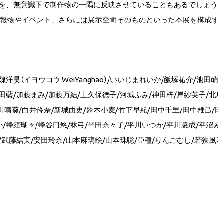
を、無意識下で制作物の一隅に反映させていることもあるでしょう
広報物やイベント、さらには展示空間そのものといった本展を構成
洋昊（イヨウコウ WeiYanghao）/いいじまれいか/飯塚祐介/池田
田藍/加藤まみ/加藤万結/上久保徳子/河城ふみ/神田梓/岸紗英子/北
下川晴葵/白井伶奈/新城由史/鈴木小麦/竹下早紀/田中千里/田中雄己
/蜂須瑚々/蜂谷円悠/林弓/半田奈々子/平川いつか/平川凌成/平沼み
/武藤結実/安田玲奈/山本麻璃絵/山本珠聡/亞種/りんごむし/若狭風