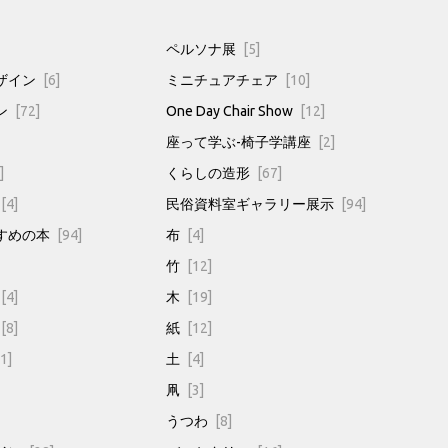
ペルソナ展
[5]
ザイン
[6]
ミニチュアチェア
[10]
ン
[72]
One Day Chair Show
[12]
座って学ぶ-椅子学講座
[2]
]
くらしの造形
[67]
[4]
民俗資料室ギャラリー展示
[94]
すめの本
[94]
布
[4]
竹
[12]
[4]
木
[19]
[8]
紙
[12]
1]
土
[4]
凧
[3]
うつわ
[8]