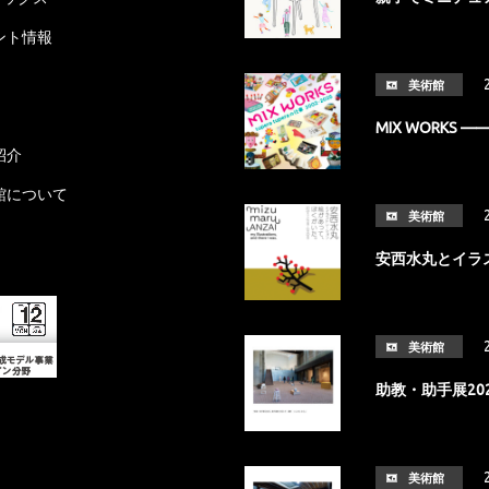
ント情報
美術館
MIX WORKS ——
紹介
館について
美術館
安西水丸とイラ
美術館
助教・助手展20
美術館