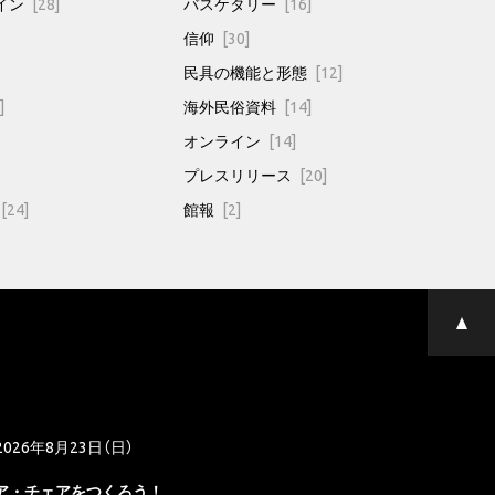
イン
[28]
バスケタリー
[16]
信仰
[30]
民具の機能と形態
[12]
]
海外民俗資料
[14]
オンライン
[14]
プレスリリース
[20]
[24]
館報
[2]
ペ
ー
ジ
の
先
頭
へ
2026年8月23日（日）
ア・チェアをつくろう！