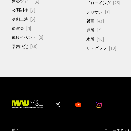
建築ツアー
[2]
ドローイング
[25]
公開制作
[3]
デッサン
[1]
演劇上演
[6]
版画
[43]
鑑賞会
[4]
銅版
[7]
体験イベント
[6]
木版
[10]
学内限定
[20]
リトグラフ
[10]
Youtube
Youtube
総合
ニュース&ト