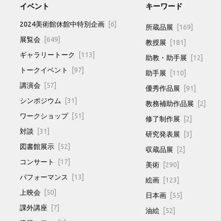
イベント
キーワード
2024美術館休館中特別企画
[6]
所蔵品展
[169]
展覧会
[649]
教授展
[181]
ギャラリートーク
[113]
助教・助手展
[12]
トークイベント
[97]
助手展
[110]
講演会
[57]
優秀作品展
[91]
シンポジウム
[31]
教務補助作品展
[2]
ワークショップ
[51]
修了制作展
[2]
対談
[31]
研究発表展
[3]
図書館展示
[52]
収蔵品展
[2]
コンサート
[17]
美術
[290]
パフォーマンス
[13]
絵画
[123]
上映会
[50]
日本画
[55]
課外講座
[7]
油絵
[52]