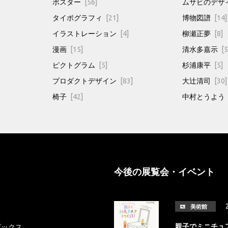
ポスター
[56]
ムサビのデザ
タイポグラフィ
[21]
博物図譜
[14]
イラストレーション
[4]
柳瀬正夢
[8]
漫画
[15]
清水多嘉示
[5
ピクトグラム
[5]
杉浦康平
[5]
プロダクトデザイン
[83]
大辻清司
[30]
椅子
[42]
中村とうよう
今後の展覧会・イベント
美術館
親子でミニチュ
ピックス