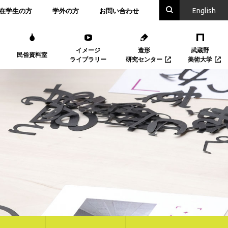
En
glish
在学生の方
学外の方
お問い合わせ
イメージ
造形
武蔵野
民俗資料室
ライブラリー
研究センター
美術大学