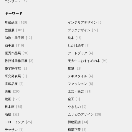
コンサート
[17]
キーワード
所蔵品展
[169]
インテリアデザイン
[6]
教授展
[181]
ブックデザイン
[72]
助教・助手展
[12]
絵本
[18]
助手展
[110]
しかけ絵本
[7]
優秀作品展
[91]
アートブック
[4]
教務補助作品展
[2]
美大生におすすめの本
[94]
修了制作展
[2]
建築
[28]
研究発表展
[3]
テキスタイル
[4]
収蔵品展
[2]
ファッション
[8]
美術
[290]
工芸・民芸
[21]
絵画
[123]
金工
[3]
日本画
[55]
やきもの
[9]
油絵
[52]
ムサビのデザイン
[28]
ドローイング
[25]
博物図譜
[14]
デッサン
[1]
柳瀬正夢
[8]