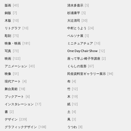
版画
[43]
清水多嘉示
[5]
銅版
[7]
杉浦康平
[5]
木版
[10]
大辻清司
[30]
リトグラフ
[10]
中村とうよう
[24]
彫刻
[75]
ペルソナ展
[5]
映像・映画
[181]
ミニチュアチェア
[10]
写真
[73]
One Day Chair Show
[12]
映画
[122]
座って学ぶ-椅子学講座
[2]
アニメーション
[43]
くらしの造形
[67]
映像
[51]
民俗資料室ギャラリー展示
[94]
現代アート
[4]
布
[4]
舞台美術
[18]
竹
[12]
ブックアート
[6]
木
[19]
インスタレーション
[17]
紙
[12]
書
[2]
土
[4]
デザイン
[239]
凧
[3]
グラフィックデザイン
[108]
うつわ
[8]