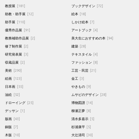
教授展
[181]
ブックデザイン
[72]
助教・助手展
[12]
絵本
[18]
助手展
[110]
しかけ絵本
[7]
優秀作品展
[91]
アートブック
[4]
教務補助作品展
[2]
美大生におすすめの本
[94]
修了制作展
[2]
建築
[28]
研究発表展
[3]
テキスタイル
[4]
収蔵品展
[2]
ファッション
[8]
美術
[290]
工芸・民芸
[21]
絵画
[123]
金工
[3]
日本画
[55]
やきもの
[9]
油絵
[52]
ムサビのデザイン
[28]
ドローイング
[25]
博物図譜
[14]
デッサン
[1]
柳瀬正夢
[8]
版画
[43]
清水多嘉示
[5]
銅版
[7]
杉浦康平
[5]
木版
[10]
大辻清司
[30]