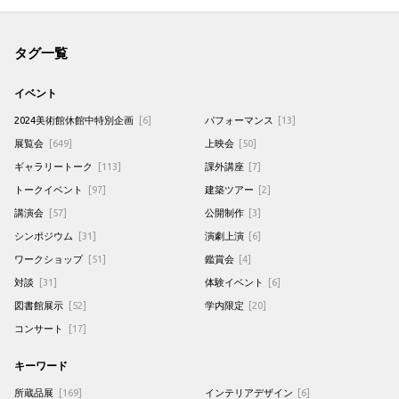
タグ一覧
イベント
2024美術館休館中特別企画
[6]
パフォーマンス
[13]
展覧会
[649]
上映会
[50]
ギャラリートーク
[113]
課外講座
[7]
トークイベント
[97]
建築ツアー
[2]
講演会
[57]
公開制作
[3]
シンポジウム
[31]
演劇上演
[6]
ワークショップ
[51]
鑑賞会
[4]
対談
[31]
体験イベント
[6]
図書館展示
[52]
学内限定
[20]
コンサート
[17]
キーワード
所蔵品展
[169]
インテリアデザイン
[6]