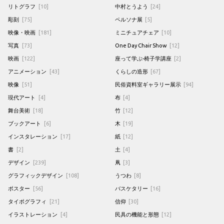
リトグラフ
[10]
中村とうよう
[24]
彫刻
[75]
ペルソナ展
[5]
映像・映画
[181]
ミニチュアチェア
[10]
写真
[73]
One Day Chair Show
[12]
映画
[122]
座って学ぶ-椅子学講座
[2]
アニメーション
[43]
くらしの造形
[67]
映像
[51]
民俗資料室ギャラリー展示
[94]
現代アート
[4]
布
[4]
舞台美術
[18]
竹
[12]
ブックアート
[6]
木
[19]
インスタレーション
[17]
紙
[12]
書
[2]
土
[4]
デザイン
[239]
凧
[3]
グラフィックデザイン
[108]
うつわ
[8]
ポスター
[56]
バスケタリー
[16]
タイポグラフィ
[21]
信仰
[30]
イラストレーション
[4]
民具の機能と形態
[12]