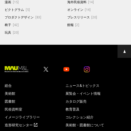
漫画
[15]
海外民俗資料
[14]
ピクトグラム
[5]
オンライン
[14]
プロダクトデザイン
[83]
プレスリリース
[20]
椅子
[42]
館報
[2]
玩具
[20]
ペ
ー
ジ
の
先
Youtube
Youtube
頭
へ
総合
ニュース&トピックス
美術館
展覧会・イベント情報
図書館
カタログ販売
民俗資料室
教育普及
イメージライブラリー
コレクション紹介
造形研究センター
美術館・図書館について