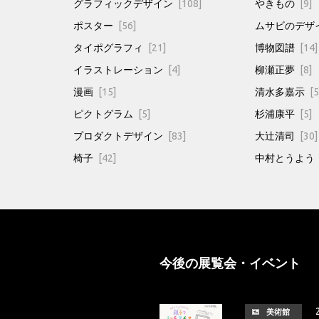
グラフィックデザイン
[108]
やきもの
[9]
ポスター
[56]
ムサビのデザ
タイポグラフィ
[21]
博物図譜
[14]
イラストレーション
[4]
柳瀬正夢
[8]
漫画
[15]
清水多嘉示
[5
ピクトグラム
[5]
杉浦康平
[5]
プロダクトデザイン
[83]
大辻清司
[30]
椅子
[42]
中村とうよう
今後の展覧会・イベント
美術館