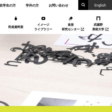
En
glish
在学生の方
学外の方
お問い合わせ
イメージ
造形
武蔵野
民俗資料室
ライブラリー
研究センター
美術大学