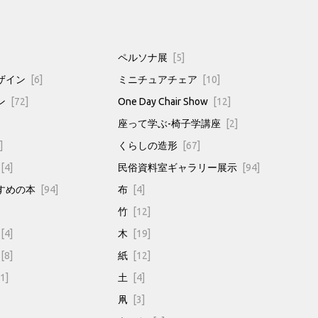
ペルソナ展
[5]
ザイン
[6]
ミニチュアチェア
[10]
ン
[72]
One Day Chair Show
[12]
座って学ぶ-椅子学講座
[2]
]
くらしの造形
[67]
[4]
民俗資料室ギャラリー展示
[94]
すめの本
[94]
布
[4]
竹
[12]
[4]
木
[19]
[8]
紙
[12]
1]
土
[4]
凧
[3]