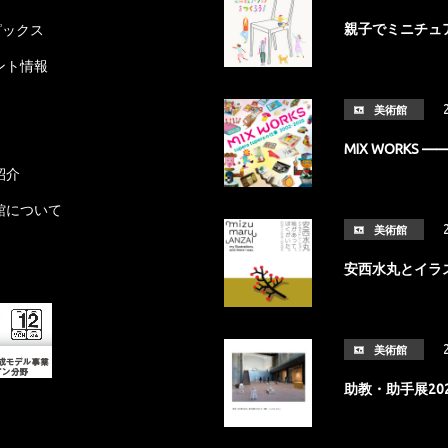
親子でミニチュ
ピックス
ント情報
美術館
MIX WORKS ——
紹介
館について
美術館
安西水丸とイラ
美術館
助教・助手展20