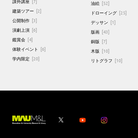
課外講座
[7]
油絵
[52]
建築ツアー
[2]
ドローイング
[25]
公開制作
[3]
デッサン
[1]
演劇上演
[6]
版画
[43]
鑑賞会
[4]
銅版
[7]
体験イベント
[6]
木版
[10]
学内限定
[20]
リトグラフ
[10]
Youtube
Youtube