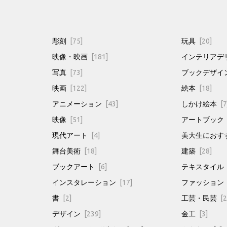
彫刻
[75]
玩具
[20]
映像・映画
[181]
インテリアデ
写真
[73]
ブックデザイ
映画
[122]
絵本
[18]
アニメーション
[43]
しかけ絵本
[7
映像
[51]
アートブック
現代アート
[4]
美大生におす
舞台美術
[18]
建築
[28]
ブックアート
[6]
テキスタイル
インスタレーション
[17]
ファッション
書
[2]
工芸・民芸
[2
デザイン
[239]
金工
[3]