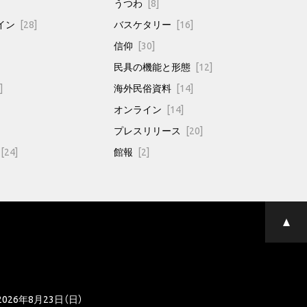
うつわ
[8]
イン
[28]
バスケタリー
[16]
信仰
[30]
民具の機能と形態
[12]
]
海外民俗資料
[14]
オンライン
[14]
プレスリリース
[20]
[24]
館報
[2]
ペ
ー
ジ
の
先
頭
へ
2026年8月23日（日）