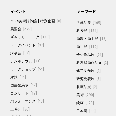
イベント
キーワード
2024美術館休館中特別企画
[6]
所蔵品展
[169]
展覧会
[649]
教授展
[181]
ギャラリートーク
[113]
助教・助手展
[12]
トークイベント
[97]
助手展
[110]
講演会
[57]
優秀作品展
[91]
シンポジウム
[31]
教務補助作品展
[2]
ワークショップ
[51]
修了制作展
[2]
対談
[31]
研究発表展
[3]
図書館展示
[52]
収蔵品展
[2]
コンサート
[17]
美術
[290]
パフォーマンス
[13]
絵画
[123]
上映会
[50]
日本画
[55]