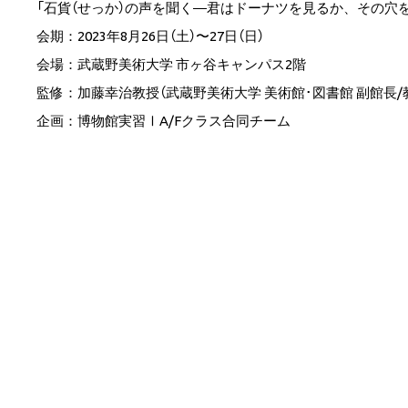
「石貨（せっか）の声を聞く―君はドーナツを見るか、その穴
会期：2023年8月26日（土）〜27日（日）
会場：武蔵野美術大学 市ヶ谷キャンパス2階
監修：加藤幸治教授（武蔵野美術大学 美術館･図書館 副館長
企画：博物館実習ⅠA/Fクラス合同チーム