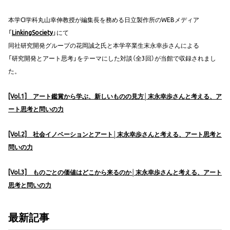
本学CI学科丸山幸伸教授が編集長を務める日立製作所のWEBメディア
「
LinkingSociety
」にて
同社研究開発グループの花岡誠之氏と本学卒業生末永幸歩さんによる
「研究開発とアート思考」をテーマにした対談（全3回）が当館で収録されまし
た。
[Vol.1] アート鑑賞から学ぶ、新しいものの見方│末永幸歩さんと考える、ア
ート思考と問いの力
[Vol.2] 社会イノベーションとアート│末永幸歩さんと考える、アート思考と
問いの力
[Vol.3] ものごとの価値はどこから来るのか│末永幸歩さんと考える、アート
思考と問いの力
最新記事