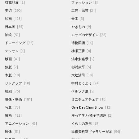
収蔵品展
[2]
ファッション
[8]
美術
[290]
工芸・民芸
[21]
絵画
[123]
金工
[3]
日本画
[55]
やきもの
[9]
油絵
[52]
ムサビのデザイン
[28]
ドローイング
[25]
博物図譜
[14]
デッサン
[1]
柳瀬正夢
[8]
版画
[43]
清水多嘉示
[5]
銅版
[7]
杉浦康平
[5]
木版
[10]
大辻清司
[30]
リトグラフ
[10]
中村とうよう
[24]
彫刻
[75]
ペルソナ展
[5]
映像・映画
[181]
ミニチュアチェア
[10]
写真
[73]
One Day Chair Show
[12]
映画
[122]
座って学ぶ-椅子学講座
[2]
アニメーション
[43]
くらしの造形
[67]
映像
[51]
民俗資料室ギャラリー展示
[94]