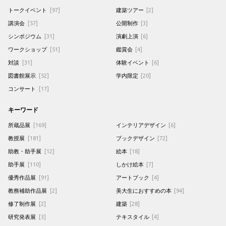
トークイベント
[97]
建築ツアー
[2]
講演会
[57]
公開制作
[3]
シンポジウム
[31]
演劇上演
[6]
ワークショップ
[51]
鑑賞会
[4]
対談
[31]
体験イベント
[6]
図書館展示
[52]
学内限定
[20]
コンサート
[17]
キーワード
所蔵品展
[169]
インテリアデザイン
[6]
教授展
[181]
ブックデザイン
[72]
助教・助手展
[12]
絵本
[18]
助手展
[110]
しかけ絵本
[7]
優秀作品展
[91]
アートブック
[4]
教務補助作品展
[2]
美大生におすすめの本
[94]
修了制作展
[2]
建築
[28]
研究発表展
[3]
テキスタイル
[4]