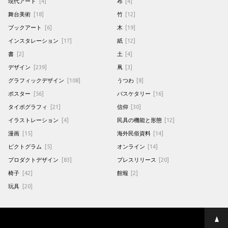
現代アート
[4]
布
[4]
舞台美術
[18]
竹
[12]
ブックアート
[6]
木
[19]
インスタレーション
[17]
紙
[12]
書
[2]
土
[4]
デザイン
[239]
凧
[3]
グラフィックデザイン
[108]
うつわ
[8]
ポスター
[56]
バスケタリー
[16]
タイポグラフィ
[21]
信仰
[30]
イラストレーション
[4]
民具の機能と形態
[12]
漫画
[15]
海外民俗資料
[14]
ピクトグラム
[5]
オンライン
[14]
プロダクトデザイン
[83]
プレスリリース
[20]
椅子
[42]
館報
[2]
玩具
[20]
ペ