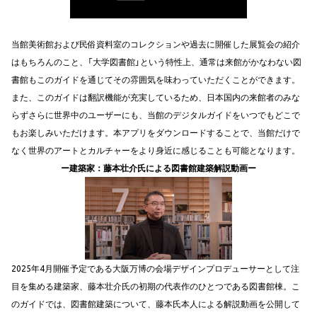
当館美術館および民俗資料室のコレクションや過去に開催した展覧会の紹介
はもちろんのこと、「大学図書館」という特性上、通常は来館がかなわない図
書館もこのガイドを通じてその雰囲気を味わっていただくことができます。
また、このガイドは翻訳機能が充実しているため、日本国内の来館者のみな
らずさらに世界中のユーザーにも、当館のデジタルガイドをいつでもどこで
もお楽しみいただけます。本アプリをダウンロードすることで、当館だけで
なく世界のアートとカルチャーをより身近に感じることも可能となります。
ー建築家：藤本壮介氏による図書館建築解説動画ー
2025年4月開催予定である大阪万博の会場デザインプロデューサーとして注
目を集める建築家、藤本壮介氏の初期の代表作のひとつである図書館棟。こ
のガイドでは、図書館建築について、藤本氏本人による解説動画を公開して