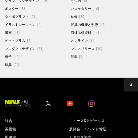
グラフィックデザイン
[108]
うつわ
[8]
ポスター
[56]
バスケタリー
[16]
タイポグラフィ
[21]
信仰
[30]
イラストレーション
[4]
民具の機能と形態
[12]
漫画
[15]
海外民俗資料
[14]
ピクトグラム
[5]
オンライン
[14]
プロダクトデザイン
[83]
プレスリリース
[20]
椅子
[42]
館報
[2]
玩具
[20]
ペ
ー
ジ
の
先
Youtube
Youtube
頭
へ
総合
ニュース&トピックス
美術館
展覧会・イベント情報
図書館
カタログ販売