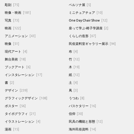
彫刻
[75]
ペルソナ展
[5]
映像・映画
[181]
ミニチュアチェア
[10]
写真
[73]
One Day Chair Show
[12]
映画
[122]
座って学ぶ-椅子学講座
[2]
アニメーション
[43]
くらしの造形
[67]
映像
[51]
民俗資料室ギャラリー展示
[94]
現代アート
[4]
布
[4]
舞台美術
[18]
竹
[12]
ブックアート
[6]
木
[19]
インスタレーション
[17]
紙
[12]
書
[2]
土
[4]
デザイン
[239]
凧
[3]
グラフィックデザイン
[108]
うつわ
[8]
ポスター
[56]
バスケタリー
[16]
タイポグラフィ
[21]
信仰
[30]
イラストレーション
[4]
民具の機能と形態
[12]
漫画
[15]
海外民俗資料
[14]