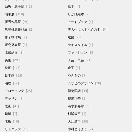
助教・助手展
[12]
絵本
[18]
助手展
[110]
しかけ絵本
[7]
優秀作品展
[91]
アートブック
[4]
教務補助作品展
[2]
美大生におすすめの本
[94]
修了制作展
[2]
建築
[28]
研究発表展
[3]
テキスタイル
[4]
収蔵品展
[2]
ファッション
[8]
美術
[290]
工芸・民芸
[21]
絵画
[123]
金工
[3]
日本画
[55]
やきもの
[9]
油絵
[52]
ムサビのデザイン
[28]
ドローイング
[25]
博物図譜
[14]
デッサン
[1]
柳瀬正夢
[8]
版画
[43]
清水多嘉示
[5]
銅版
[7]
杉浦康平
[5]
木版
[10]
大辻清司
[30]
リトグラフ
[10]
中村とうよう
[24]