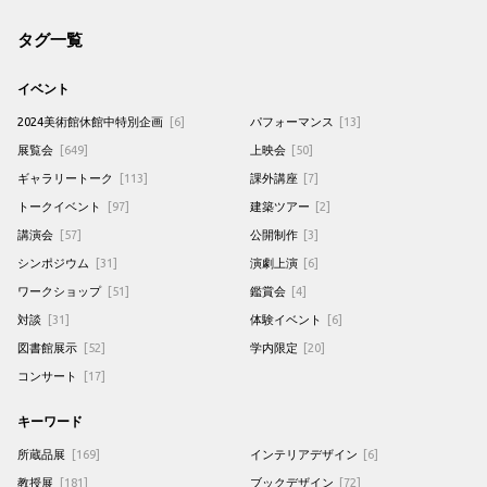
タグ一覧
イベント
2024美術館休館中特別企画
[6]
パフォーマンス
[13]
展覧会
[649]
上映会
[50]
ギャラリートーク
[113]
課外講座
[7]
トークイベント
[97]
建築ツアー
[2]
講演会
[57]
公開制作
[3]
シンポジウム
[31]
演劇上演
[6]
ワークショップ
[51]
鑑賞会
[4]
対談
[31]
体験イベント
[6]
図書館展示
[52]
学内限定
[20]
コンサート
[17]
キーワード
所蔵品展
[169]
インテリアデザイン
[6]
教授展
[181]
ブックデザイン
[72]