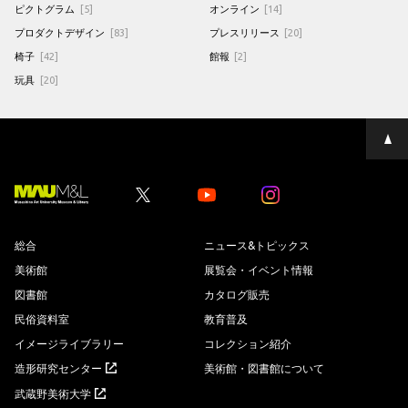
ピクトグラム
[5]
オンライン
[14]
プロダクトデザイン
[83]
プレスリリース
[20]
椅子
[42]
館報
[2]
玩具
[20]
ペ
ー
ジ
の
先
Youtube
Youtube
頭
へ
総合
ニュース&トピックス
美術館
展覧会・イベント情報
図書館
カタログ販売
民俗資料室
教育普及
イメージライブラリー
コレクション紹介
造形研究センター
美術館・図書館について
武蔵野美術大学