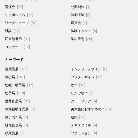
講演会
[57]
公開制作
[3]
シンポジウム
[31]
演劇上演
[6]
ワークショップ
[51]
鑑賞会
[4]
対談
[31]
体験イベント
[6]
図書館展示
[52]
学内限定
[20]
コンサート
[17]
キーワード
所蔵品展
[169]
インテリアデザイン
[6]
教授展
[181]
ブックデザイン
[72]
助教・助手展
[12]
絵本
[18]
助手展
[110]
しかけ絵本
[7]
優秀作品展
[91]
アートブック
[4]
教務補助作品展
[2]
美大生におすすめの本
[94]
修了制作展
[2]
建築
[28]
研究発表展
[3]
テキスタイル
[4]
収蔵品展
[2]
ファッション
[8]