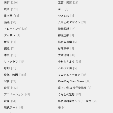
美術
[290]
工芸・民芸
[21]
絵画
[123]
金工
[3]
日本画
[55]
やきもの
[9]
油絵
[52]
ムサビのデザイン
[28]
ドローイング
[25]
博物図譜
[14]
デッサン
[1]
柳瀬正夢
[8]
版画
[43]
清水多嘉示
[5]
銅版
[7]
杉浦康平
[5]
木版
[10]
大辻清司
[30]
リトグラフ
[10]
中村とうよう
[24]
彫刻
[75]
ペルソナ展
[5]
映像・映画
[181]
ミニチュアチェア
[10]
写真
[73]
One Day Chair Show
[12]
映画
[122]
座って学ぶ-椅子学講座
[2]
アニメーション
[43]
くらしの造形
[67]
映像
[51]
民俗資料室ギャラリー展示
[94]
現代アート
[4]
布
[4]