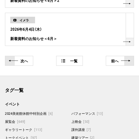
新着資料のお知らせ＜6月＞2
イメラ
2026年6月4日（木）
新着資料のお知らせ＜6月＞
次
へ
一覧
前
へ
タグ一覧
イベント
2024美術館休館中特別企画
[6]
パフォーマンス
[13]
展覧会
[649]
上映会
[50]
ギャラリートーク
[113]
課外講座
[7]
トークイベント
[97]
建築ツアー
[2]