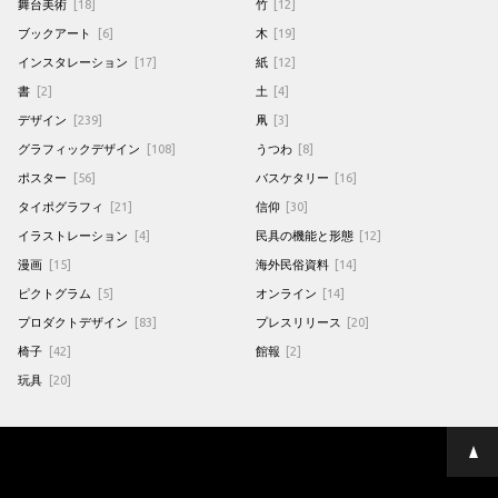
舞台美術
[18]
竹
[12]
ブックアート
[6]
木
[19]
インスタレーション
[17]
紙
[12]
書
[2]
土
[4]
デザイン
[239]
凧
[3]
グラフィックデザイン
[108]
うつわ
[8]
ポスター
[56]
バスケタリー
[16]
タイポグラフィ
[21]
信仰
[30]
イラストレーション
[4]
民具の機能と形態
[12]
漫画
[15]
海外民俗資料
[14]
ピクトグラム
[5]
オンライン
[14]
プロダクトデザイン
[83]
プレスリリース
[20]
椅子
[42]
館報
[2]
玩具
[20]
ペ
ー
ジ