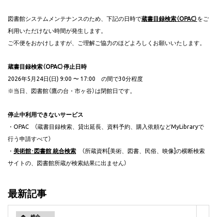
図書館システムメンテナンスのため、下記の日時で
蔵書目録検索（OPAC）
をご
利用いただけない時間が発生します。
ご不便をおかけしますが、ご理解ご協力のほどよろしくお願いいたします。
蔵書目録検索（OPAC）停止日時
2026年5月24日(日) 9:00 〜 17:00 の間で30分程度
※当日、図書館（鷹の台・市ヶ谷）は閉館日です。
停止中利用できないサービス
・OPAC （蔵書目録検索、貸出延長、資料予約、購入依頼などMyLibraryで
行う申請すべて）
・
美術館･図書館 統合検索
（所蔵資料[美術、図書、民俗、映像]の横断検索
サイトの、図書館所蔵が検索結果に出ません）
最新記事
総合