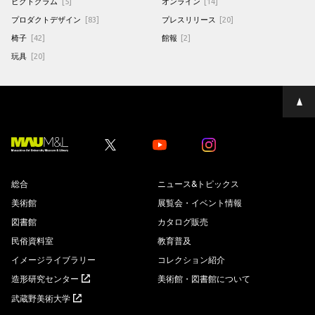
ピクトグラム
[5]
オンライン
[14]
プロダクトデザイン
[83]
プレスリリース
[20]
椅子
[42]
館報
[2]
玩具
[20]
ペ
ー
ジ
の
先
Youtube
Youtube
頭
へ
総合
ニュース&トピックス
美術館
展覧会・イベント情報
図書館
カタログ販売
民俗資料室
教育普及
イメージライブラリー
コレクション紹介
造形研究センター
美術館・図書館について
武蔵野美術大学