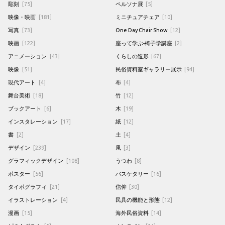
彫刻
[75]
ペルソナ展
[5]
映像・映画
[181]
ミニチュアチェア
[10]
写真
[73]
One Day Chair Show
[12]
映画
[122]
座って学ぶ-椅子学講座
[2]
アニメーション
[43]
くらしの造形
[67]
映像
[51]
民俗資料室ギャラリー展示
[94]
現代アート
[4]
布
[4]
舞台美術
[18]
竹
[12]
ブックアート
[6]
木
[19]
インスタレーション
[17]
紙
[12]
書
[2]
土
[4]
デザイン
[239]
凧
[3]
グラフィックデザイン
[108]
うつわ
[8]
ポスター
[56]
バスケタリー
[16]
タイポグラフィ
[21]
信仰
[30]
イラストレーション
[4]
民具の機能と形態
[12]
漫画
[15]
海外民俗資料
[14]