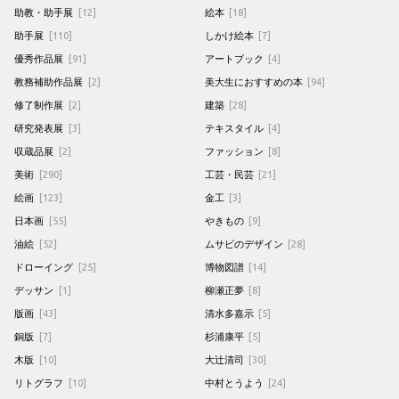
助教・助手展
[12]
絵本
[18]
助手展
[110]
しかけ絵本
[7]
優秀作品展
[91]
アートブック
[4]
教務補助作品展
[2]
美大生におすすめの本
[94]
修了制作展
[2]
建築
[28]
研究発表展
[3]
テキスタイル
[4]
収蔵品展
[2]
ファッション
[8]
美術
[290]
工芸・民芸
[21]
絵画
[123]
金工
[3]
日本画
[55]
やきもの
[9]
油絵
[52]
ムサビのデザイン
[28]
ドローイング
[25]
博物図譜
[14]
デッサン
[1]
柳瀬正夢
[8]
版画
[43]
清水多嘉示
[5]
銅版
[7]
杉浦康平
[5]
木版
[10]
大辻清司
[30]
リトグラフ
[10]
中村とうよう
[24]