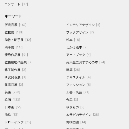
コンサート
[17]
キーワード
所蔵品展
[169]
インテリアデザイン
[6]
教授展
[181]
ブックデザイン
[72]
助教・助手展
[12]
絵本
[18]
助手展
[110]
しかけ絵本
[7]
優秀作品展
[91]
アートブック
[4]
教務補助作品展
[2]
美大生におすすめの本
[94]
修了制作展
[2]
建築
[28]
研究発表展
[3]
テキスタイル
[4]
収蔵品展
[2]
ファッション
[8]
美術
[290]
工芸・民芸
[21]
絵画
[123]
金工
[3]
日本画
[55]
やきもの
[9]
油絵
[52]
ムサビのデザイン
[28]
ドローイング
[25]
博物図譜
[14]