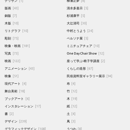
デッサン
[1]
柳瀬正夢
[8]
版画
[43]
清水多嘉示
[5]
銅版
[7]
杉浦康平
[5]
木版
[10]
大辻清司
[30]
リトグラフ
[10]
中村とうよう
[24]
彫刻
[75]
ペルソナ展
[5]
映像・映画
[181]
ミニチュアチェア
[10]
写真
[73]
One Day Chair Show
[12]
映画
[122]
座って学ぶ-椅子学講座
[2]
アニメーション
[43]
くらしの造形
[67]
映像
[51]
民俗資料室ギャラリー展示
[94]
現代アート
[4]
布
[4]
舞台美術
[18]
竹
[12]
ブックアート
[6]
木
[19]
インスタレーション
[17]
紙
[12]
書
[2]
土
[4]
デザイン
[239]
凧
[3]
グラフィックデザイン
[108]
うつわ
[8]