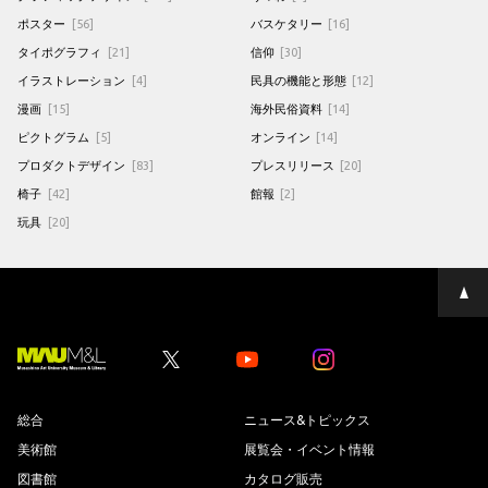
ポスター
[56]
バスケタリー
[16]
タイポグラフィ
[21]
信仰
[30]
イラストレーション
[4]
民具の機能と形態
[12]
漫画
[15]
海外民俗資料
[14]
ピクトグラム
[5]
オンライン
[14]
プロダクトデザイン
[83]
プレスリリース
[20]
椅子
[42]
館報
[2]
玩具
[20]
ペ
ー
ジ
の
先
Youtube
Youtube
頭
へ
総合
ニュース&トピックス
美術館
展覧会・イベント情報
図書館
カタログ販売