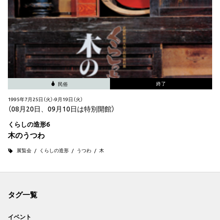
終了
民俗
1995年7月25日（火）-9月19日（火）
（08月20日、09月10日は特別開館）
くらしの造形6
木のうつわ
展覧会
くらしの造形
うつわ
木
タグ一覧
イベント