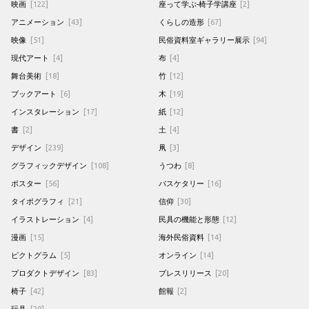
映画
[122]
座って学ぶ-椅子学講座
[2]
アニメーション
[43]
くらしの造形
[67]
映像
[51]
民俗資料室ギャラリー展示
[94]
現代アート
[4]
布
[4]
舞台美術
[18]
竹
[12]
ブックアート
[6]
木
[19]
インスタレーション
[17]
紙
[12]
書
[2]
土
[4]
デザイン
[239]
凧
[3]
グラフィックデザイン
[108]
うつわ
[8]
ポスター
[56]
バスケタリー
[16]
タイポグラフィ
[21]
信仰
[30]
イラストレーション
[4]
民具の機能と形態
[12]
漫画
[15]
海外民俗資料
[14]
ピクトグラム
[5]
オンライン
[14]
プロダクトデザイン
[83]
プレスリリース
[20]
椅子
[42]
館報
[2]
玩具
[20]