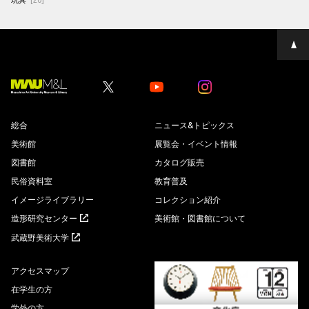
ペ
ー
ジ
の
先
Youtube
Youtube
頭
へ
総合
ニュース&トピックス
美術館
展覧会・イベント情報
図書館
カタログ販売
民俗資料室
教育普及
イメージライブラリー
コレクション紹介
造形研究センター
美術館・図書館について
武蔵野美術大学
アクセスマップ
在学生の方
学外の方