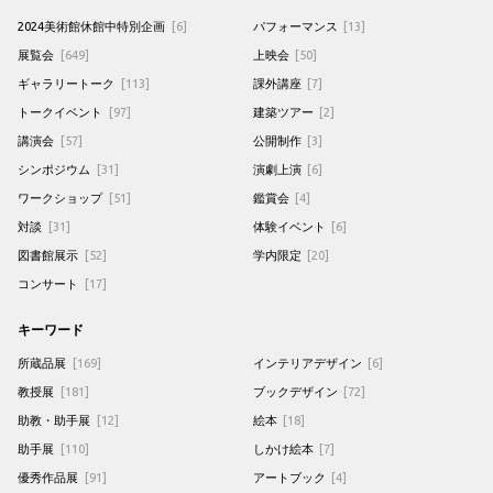
2024美術館休館中特別企画
[6]
パフォーマンス
[13]
展覧会
[649]
上映会
[50]
ギャラリートーク
[113]
課外講座
[7]
トークイベント
[97]
建築ツアー
[2]
講演会
[57]
公開制作
[3]
シンポジウム
[31]
演劇上演
[6]
ワークショップ
[51]
鑑賞会
[4]
対談
[31]
体験イベント
[6]
図書館展示
[52]
学内限定
[20]
コンサート
[17]
キーワード
所蔵品展
[169]
インテリアデザイン
[6]
教授展
[181]
ブックデザイン
[72]
助教・助手展
[12]
絵本
[18]
助手展
[110]
しかけ絵本
[7]
優秀作品展
[91]
アートブック
[4]