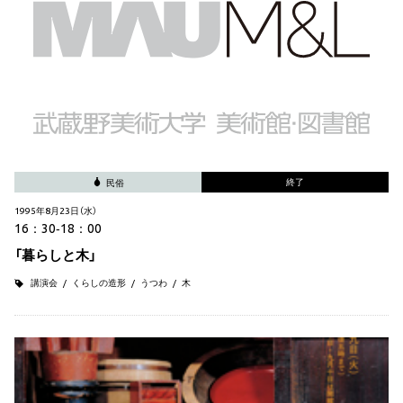
終了
民俗
1995年8月23日（水）
16：30‐18：00
「暮らしと木」
講演会
くらしの造形
うつわ
木