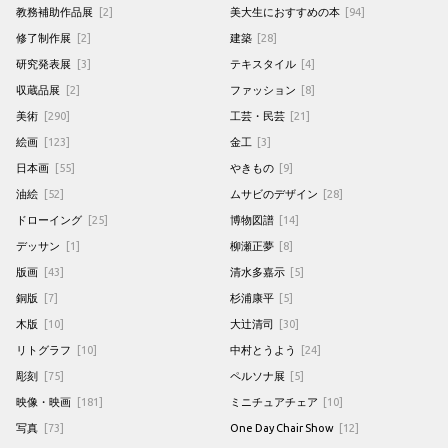
教務補助作品展
[2]
美大生におすすめの本
[94]
修了制作展
[2]
建築
[28]
研究発表展
[3]
テキスタイル
[4]
収蔵品展
[2]
ファッション
[8]
美術
[290]
工芸・民芸
[21]
絵画
[123]
金工
[3]
日本画
[55]
やきもの
[9]
油絵
[52]
ムサビのデザイン
[28]
ドローイング
[25]
博物図譜
[14]
デッサン
[1]
柳瀬正夢
[8]
版画
[43]
清水多嘉示
[5]
銅版
[7]
杉浦康平
[5]
木版
[10]
大辻清司
[30]
リトグラフ
[10]
中村とうよう
[24]
彫刻
[75]
ペルソナ展
[5]
映像・映画
[181]
ミニチュアチェア
[10]
写真
[73]
One Day Chair Show
[12]