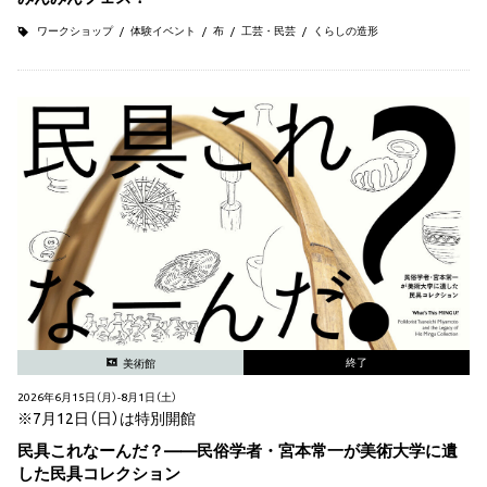
ワークショップ
体験イベント
布
工芸・民芸
くらしの造形
終了
美術館
2026年6月15日（月）-8月1日（土）
※7月12日（日）は特別開館
民具これなーんだ？——民俗学者・宮本常一が美術大学に遺
した民具コレクション