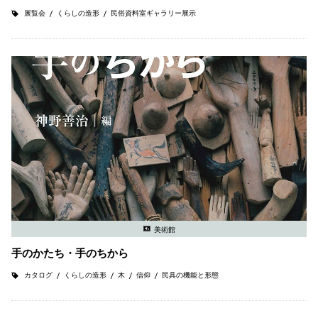
展覧会
くらしの造形
民俗資料室ギャラリー展示
美術館
手のかたち・手のちから
カタログ
くらしの造形
木
信仰
民具の機能と形態