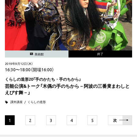
終了
美術館
2019年9月12日（木）
16:30〜18:00（開場16:00）
くらしの造形20「手のかたち・手のちから」
芸能公演&トーク「木偶の手のちから－阿波の三番叟まわしと
えびす舞－」
課外講座
くらしの造形
1
2
3
4
5
次