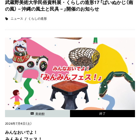
武蔵野美術大学民俗資料展・くらしの造形17 「ぱいぬかじ（南
の風）－沖縄の風土と民具－」開催のお知らせ
ニュース
くらしの造形
終了
美術館
2026年7月4日（土）
みんなおいでよ！
みんみんフェス！