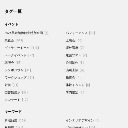
タグ一覧
イベント
2024美術館休館中特別企画
[6]
パフォーマンス
[13]
展覧会
[649]
上映会
[50]
ギャラリートーク
[113]
課外講座
[7]
トークイベント
[97]
建築ツアー
[2]
講演会
[57]
公開制作
[3]
シンポジウム
[31]
演劇上演
[6]
ワークショップ
[51]
鑑賞会
[4]
対談
[31]
体験イベント
[6]
図書館展示
[52]
学内限定
[20]
コンサート
[17]
キーワード
所蔵品展
[169]
インテリアデザイン
[6]
教授展
[181]
ブックデザイン
[72]