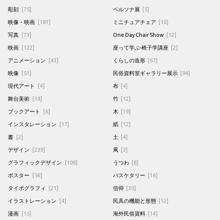
彫刻
[75]
ペルソナ展
[5]
映像・映画
[181]
ミニチュアチェア
[10]
写真
[73]
One Day Chair Show
[12]
映画
[122]
座って学ぶ-椅子学講座
[2]
アニメーション
[43]
くらしの造形
[67]
映像
[51]
民俗資料室ギャラリー展示
[94]
現代アート
[4]
布
[4]
舞台美術
[18]
竹
[12]
ブックアート
[6]
木
[19]
インスタレーション
[17]
紙
[12]
書
[2]
土
[4]
デザイン
[239]
凧
[3]
グラフィックデザイン
[108]
うつわ
[8]
ポスター
[56]
バスケタリー
[16]
タイポグラフィ
[21]
信仰
[30]
イラストレーション
[4]
民具の機能と形態
[12]
漫画
[15]
海外民俗資料
[14]