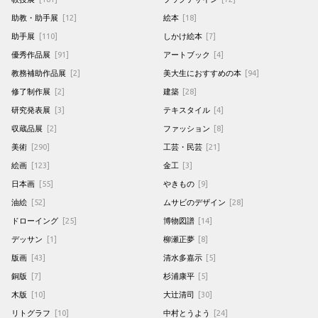
助教・助手展
[12]
絵本
[18]
助手展
[110]
しかけ絵本
[7]
優秀作品展
[91]
アートブック
[4]
教務補助作品展
[2]
美大生におすすめの本
[94]
修了制作展
[2]
建築
[28]
研究発表展
[3]
テキスタイル
[4]
収蔵品展
[2]
ファッション
[8]
美術
[290]
工芸・民芸
[21]
絵画
[123]
金工
[3]
日本画
[55]
やきもの
[9]
油絵
[52]
ムサビのデザイン
[28]
ドローイング
[25]
博物図譜
[14]
デッサン
[1]
柳瀬正夢
[8]
版画
[43]
清水多嘉示
[5]
銅版
[7]
杉浦康平
[5]
木版
[10]
大辻清司
[30]
リトグラフ
[10]
中村とうよう
[24]