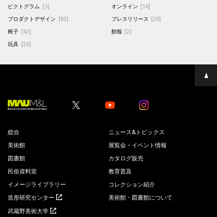
ピクトグラム
[5]
オンライン
[14]
プロダクトデザイン
[83]
プレスリリース
[20]
椅子
[42]
館報
[2]
玩具
[20]
ペ
ー
ジ
の
先
Youtube
Youtube
頭
へ
総合
ニュース&トピックス
美術館
展覧会・イベント情報
図書館
カタログ販売
民俗資料室
教育普及
イメージライブラリー
コレクション紹介
造形研究センター
美術館・図書館について
武蔵野美術大学