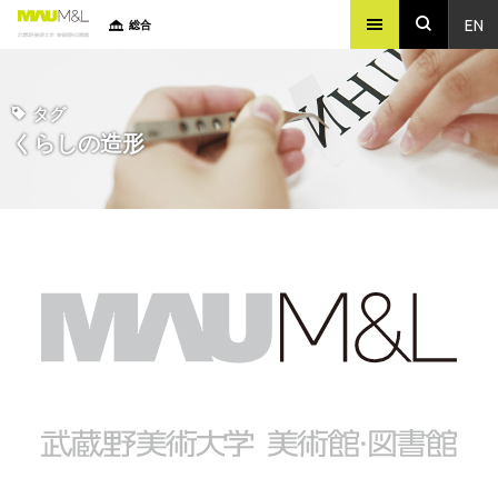
EN
総合
タグ
くらしの造形