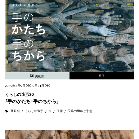
終了
美術館
2019年8月9日（金）-9月21日（土）
くらしの造形20
「手のかたち･手のちから」
展覧会
くらしの造形
木
信仰
民具の機能と形態