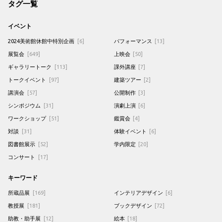
タグ一覧
イベント
2024美術館休館中特別企画
[6]
パフォーマンス
[13]
展覧会
[649]
上映会
[50]
ギャラリートーク
[113]
課外講座
[7]
トークイベント
[97]
建築ツアー
[2]
講演会
[57]
公開制作
[3]
シンポジウム
[31]
演劇上演
[6]
ワークショップ
[51]
鑑賞会
[4]
対談
[31]
体験イベント
[6]
図書館展示
[52]
学内限定
[20]
コンサート
[17]
キーワード
所蔵品展
[169]
インテリアデザイン
[6]
教授展
[181]
ブックデザイン
[72]
助教・助手展
[12]
絵本
[18]