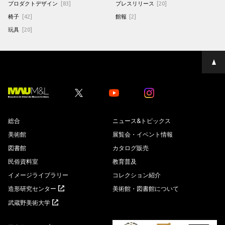
プロダクトデザイン
[83]
プレスリリース
[20]
椅子
[42]
館報
[2]
玩具
[20]
ペ
ー
ジ
の
先
Youtube
Youtube
頭
へ
総合
ニュース&トピックス
美術館
展覧会・イベント情報
図書館
カタログ販売
民俗資料室
教育普及
イメージライブラリー
コレクション紹介
造形研究センター
美術館・図書館について
武蔵野美術大学