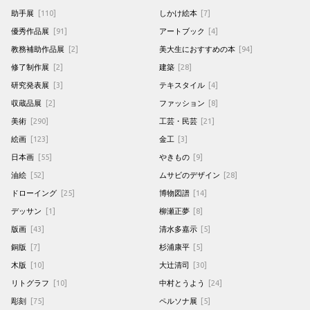
助手展
[110]
しかけ絵本
[7]
優秀作品展
[91]
アートブック
[4]
教務補助作品展
[2]
美大生におすすめの本
[94]
修了制作展
[2]
建築
[28]
研究発表展
[3]
テキスタイル
[4]
収蔵品展
[2]
ファッション
[8]
美術
[290]
工芸・民芸
[21]
絵画
[123]
金工
[3]
日本画
[55]
やきもの
[9]
油絵
[52]
ムサビのデザイン
[28]
ドローイング
[25]
博物図譜
[14]
デッサン
[1]
柳瀬正夢
[8]
版画
[43]
清水多嘉示
[5]
銅版
[7]
杉浦康平
[5]
木版
[10]
大辻清司
[30]
リトグラフ
[10]
中村とうよう
[24]
彫刻
[75]
ペルソナ展
[5]