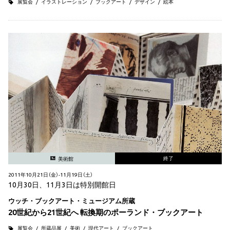
展覧会
イラストレーション
ブックアート
デザイン
絵本
終了
美術館
2011年10月21日（金）-11月19日（土）
10月30日、11月3日は特別開館日
ウッチ・ブックアート・ミュージアム所蔵
20世紀から21世紀へ 転換期のポーランド・ブックアート
展覧会
所蔵品展
美術
現代アート
ブックアート