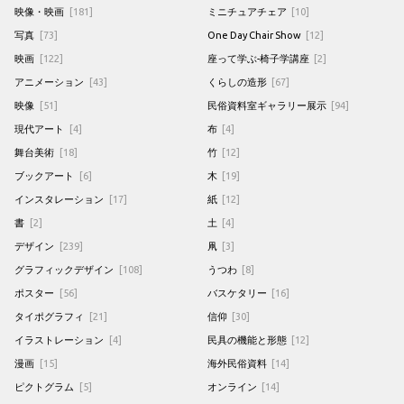
映像・映画
[181]
ミニチュアチェア
[10]
写真
[73]
One Day Chair Show
[12]
映画
[122]
座って学ぶ-椅子学講座
[2]
アニメーション
[43]
くらしの造形
[67]
映像
[51]
民俗資料室ギャラリー展示
[94]
現代アート
[4]
布
[4]
舞台美術
[18]
竹
[12]
ブックアート
[6]
木
[19]
インスタレーション
[17]
紙
[12]
書
[2]
土
[4]
デザイン
[239]
凧
[3]
グラフィックデザイン
[108]
うつわ
[8]
ポスター
[56]
バスケタリー
[16]
タイポグラフィ
[21]
信仰
[30]
イラストレーション
[4]
民具の機能と形態
[12]
漫画
[15]
海外民俗資料
[14]
ピクトグラム
[5]
オンライン
[14]