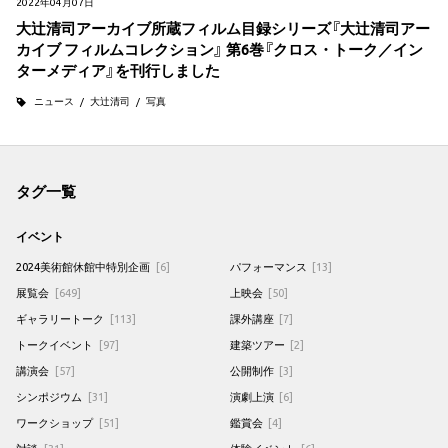
2022年04月07日
大辻清司アーカイブ所蔵フィルム目録シリーズ『大辻清司アー
カイブ フィルムコレクション』 第6巻『クロス・トーク／イン
ターメディア』を刊行しました
ニュース
大辻清司
写真
タグ一覧
イベント
2024美術館休館中特別企画
[6]
パフォーマンス
[13]
展覧会
[649]
上映会
[50]
ギャラリートーク
[113]
課外講座
[7]
トークイベント
[97]
建築ツアー
[2]
講演会
[57]
公開制作
[3]
シンポジウム
[31]
演劇上演
[6]
ワークショップ
[51]
鑑賞会
[4]