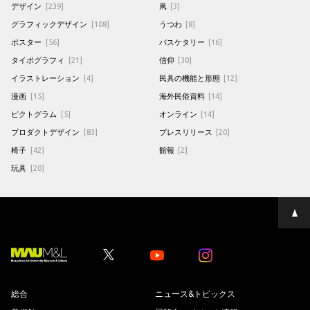
デザイン
[239]
凧
[3]
グラフィックデザイン
[108]
うつわ
[8]
ポスター
[56]
バスケタリー
[16]
タイポグラフィ
[21]
信仰
[30]
イラストレーション
[4]
民具の機能と形態
[12]
漫画
[15]
海外民俗資料
[14]
ピクトグラム
[5]
オンライン
[14]
プロダクトデザイン
[83]
プレスリリース
[20]
椅子
[42]
館報
[2]
玩具
[20]
ペ
ー
ジ
の
先
Youtube
Youtube
頭
へ
総合
ニュース&トピックス