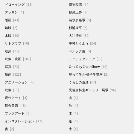
ドローイング
[25]
博物図譜
[14]
デッサン
[1]
柳瀬正夢
[8]
版画
[43]
清水多嘉示
[5]
銅版
[7]
杉浦康平
[5]
木版
[10]
大辻清司
[30]
リトグラフ
[10]
中村とうよう
[24]
彫刻
[75]
ペルソナ展
[5]
映像・映画
[181]
ミニチュアチェア
[10]
写真
[73]
One Day Chair Show
[12]
映画
[122]
座って学ぶ-椅子学講座
[2]
アニメーション
[43]
くらしの造形
[67]
映像
[51]
民俗資料室ギャラリー展示
[94]
現代アート
[4]
布
[4]
舞台美術
[18]
竹
[12]
ブックアート
[6]
木
[19]
インスタレーション
[17]
紙
[12]
書
[2]
土
[4]