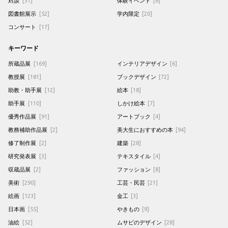
対談
[31]
体験イベント
[6]
図書館展示
[52]
学内限定
[20]
コンサート
[17]
キーワード
所蔵品展
[169]
インテリアデザイン
[6]
教授展
[181]
ブックデザイン
[72]
助教・助手展
[12]
絵本
[18]
助手展
[110]
しかけ絵本
[7]
優秀作品展
[91]
アートブック
[4]
教務補助作品展
[2]
美大生におすすめの本
[94]
修了制作展
[2]
建築
[28]
研究発表展
[3]
テキスタイル
[4]
収蔵品展
[2]
ファッション
[8]
美術
[290]
工芸・民芸
[21]
絵画
[123]
金工
[3]
日本画
[55]
やきもの
[9]
油絵
[52]
ムサビのデザイン
[28]