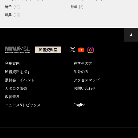
椅子
[42]
館報
[2]
玩具
[20]
ペ
ー
ジ
の
民俗資料室
Youtube
Youtube
先
頭
へ
利用案内
在学生の方
民俗資料を探す
学外の方
展覧会・イベント
アクセスマップ
カタログ販売
お問い合わせ
教育普及
ニュース&トピックス
English