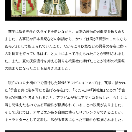
前半は飯倉先生がスライドを使いながら、日本の疫病の民俗誌を振り返り
ました。古事記や日本書紀などの神話から、かつては病が「異形のこの世なら
ぬモノ」として捉えられていたこと、だからこそ妖怪などの異界の存在は病へ
の対抗策を持っているはず、と人々によって考えられたことが説明されまし
た。また、夏の疾病流行を抑える祈りを祇園社に捧げたことが京都の祇園祭
の始まりになったことも紹介されました。
現在のコロナ禍の中で流行した妖怪「アマビエ」については、瓦版に描かれ
た「予言と共に姿を写せと告げる存在」で、「くだん」や「神社姫」などの「予言
獣」の仲間だと考えられること、アマビエが実はアマビコを写した、もしくは
写し間違えたものである可能性が指摘されていることの説明がありました。
そして現代では、アマビエが色を自由に塗ったりアレンジができることが、
キャラクターとして定着し、広がる要因になった可能性が指摘されました。