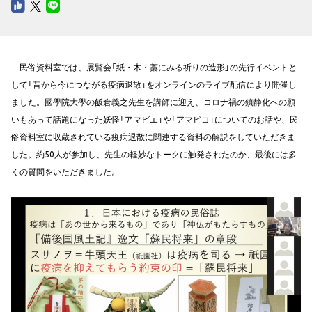
民俗資料室では、展覧会「紙・木・藁にみる祈りの造形」の先行イベントと
して「昔から今につながる疫病退散」をオンラインのライブ配信により開催し
ました。國學院大學の飯倉義之先生を講師に迎え、コロナ禍の鎮静化への願
いもあって話題になった妖怪「アマビエ」や「アマビコ」についてのお話や、民
俗資料室に収蔵されている疫病退散に関連する資料の解説をしていただきま
した。約50人が参加し、先生の軽妙なトークに触発されたのか、最後には多
くの質問をいただきました。