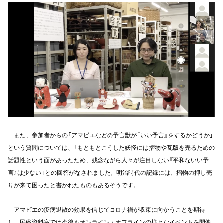
また、参加者からの「アマビエなどの予言獣が『いい予言』をするかどうか」
という質問については、「もともとこうした妖怪には摺物や瓦版を売るための
話題性という面があったため、残念ながら人々が注目しない『平和ないい予
言』は少ない」との回答がなされました。明治時代の記録には、摺物の押し売
りが来て困ったと書かれたものもあるそうです。
アマビエの疫病退散の効果を信じてコロナ禍が収束に向かうことを期待
し、民俗資料室では今後もオンライン・オフラインの様々なイベントを開催