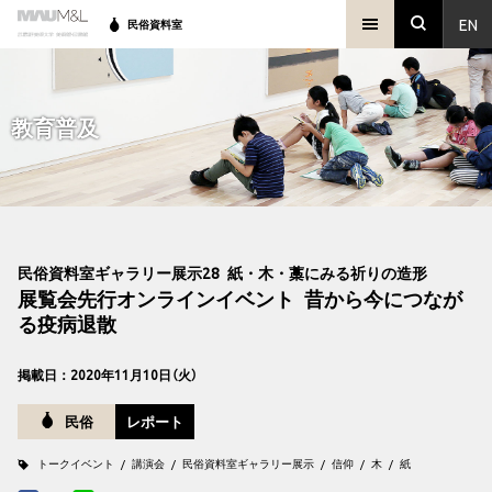
EN
民俗資料室
教育普及
民俗資料室ギャラリー展示28 紙・木・藁にみる祈りの造形
展覧会先行オンラインイベント 昔から今につなが
る疫病退散
掲載日：2020年11月10日（火）
民俗
レポート
トークイベント
講演会
民俗資料室ギャラリー展示
信仰
木
紙