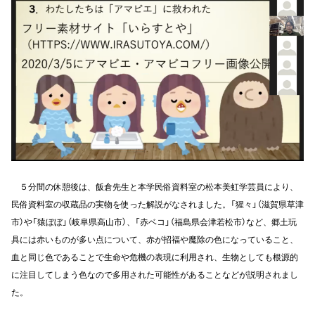
５分間の休憩後は、飯倉先生と本学民俗資料室の松本美虹学芸員により、
民俗資料室の収蔵品の実物を使った解説がなされました。「猩々」（滋賀県草津
市）や「猿ぼぼ」（岐阜県高山市）、「赤ベコ」（福島県会津若松市）など、郷土玩
具には赤いものが多い点について、赤が招福や魔除の色になっていること、
血と同じ色であることで生命や危機の表現に利用され、生物としても根源的
に注目してしまう色なので多用された可能性があることなどが説明されまし
た。