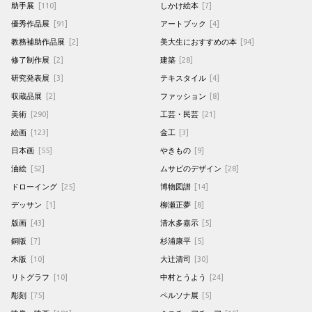
助手展
[110]
しかけ絵本
[7]
優秀作品展
[91]
アートブック
[4]
教務補助作品展
[2]
美大生におすすめの本
[94]
修了制作展
[2]
建築
[28]
研究発表展
[3]
テキスタイル
[4]
収蔵品展
[2]
ファッション
[8]
美術
[290]
工芸・民芸
[21]
絵画
[123]
金工
[3]
日本画
[55]
やきもの
[9]
油絵
[52]
ムサビのデザイン
[28]
ドローイング
[25]
博物図譜
[14]
デッサン
[1]
柳瀬正夢
[8]
版画
[43]
清水多嘉示
[5]
銅版
[7]
杉浦康平
[5]
木版
[10]
大辻清司
[30]
リトグラフ
[10]
中村とうよう
[24]
彫刻
[75]
ペルソナ展
[5]