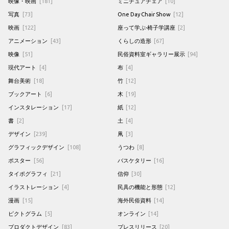
映像・映画
[181]
ミニチュアチェア
[10]
写真
[73]
One Day Chair Show
[12]
映画
[122]
座って学ぶ-椅子学講座
[2]
アニメーション
[43]
くらしの造形
[67]
映像
[51]
民俗資料室ギャラリー展示
[94]
現代アート
[4]
布
[4]
舞台美術
[18]
竹
[12]
ブックアート
[6]
木
[19]
インスタレーション
[17]
紙
[12]
書
[2]
土
[4]
デザイン
[239]
凧
[3]
グラフィックデザイン
[108]
うつわ
[8]
ポスター
[56]
バスケタリー
[16]
タイポグラフィ
[21]
信仰
[30]
イラストレーション
[4]
民具の機能と形態
[12]
漫画
[15]
海外民俗資料
[14]
ピクトグラム
[5]
オンライン
[14]
プロダクトデザイン
[83]
プレスリリース
[20]