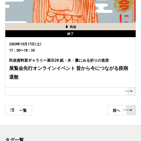
民俗
終了
2020年10月17日（土）
17：00〜18：30
民俗資料室ギャラリー展示28 紙・木・藁にみる祈りの造形
展覧会先行オンラインイベント 昔から今につながる疫病
退散
一覧
前
へ
タグ一覧