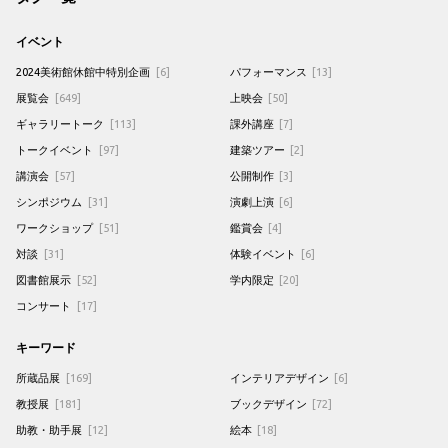
イベント
2024美術館休館中特別企画
[6]
パフォーマンス
[13]
展覧会
[649]
上映会
[50]
ギャラリートーク
[113]
課外講座
[7]
トークイベント
[97]
建築ツアー
[2]
講演会
[57]
公開制作
[3]
シンポジウム
[31]
演劇上演
[6]
ワークショップ
[51]
鑑賞会
[4]
対談
[31]
体験イベント
[6]
図書館展示
[52]
学内限定
[20]
コンサート
[17]
キーワード
所蔵品展
[169]
インテリアデザイン
[6]
教授展
[181]
ブックデザイン
[72]
助教・助手展
[12]
絵本
[18]