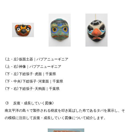
（上・左）仮面土器｜パプアニューギニア
（上・右）神像｜パプアニューギニア
（下・左）下総張子･虎面｜千葉県
（下・中央）下総張子･河童面｜千葉県
（下・右）下総張子･天狗面｜千葉県
〈3 反復・成長していく図像〉
南太平洋の島々で製作される樹皮を叩き延ばした布であるタパを展示し、そ
の模様に注目して反復・成長していく図像について紹介します。