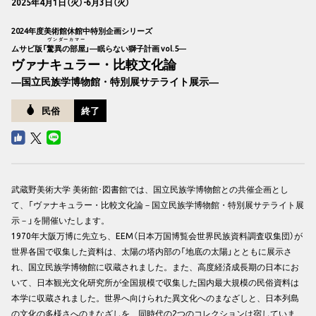
2025年4月1日（火）-6月3日（火）
2024年度美術館休館中特別企画シリーズ
ヴンダーカマー
ムサビ版「
驚異の部屋
」
―眠らない獅子計画 vol.5―
ヴァナキュラー・比較文化論
―国立民族学博物館・特別展サテライト展示―
民俗
終了
武蔵野美術大学 美術館･図書館では、国立民族学博物館との共催企画とし
て、「ヴァナキュラー・比較文化論－国立民族学博物館・特別展サテライト展
示－」を開催いたします。
1970年大阪万博に先立ち、EEM（日本万国博覧会世界民族資料調査収集団）が
世界各国で収集した資料は、太陽の塔内部の「地底の太陽」とともに展示さ
れ、国立民族学博物館に収蔵されました。また、高度経済成長期の日本にお
いて、日本観光文化研究所が全国規模で収集した国内最大規模の民俗資料は
本学に収蔵されました。世界へ向けられた異文化へのまなざしと、日本列島
の文化の多様さへのまなざしを、同時代の2つのコレクションは宿していま