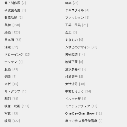
修了制作展
[2]
建築
[28]
研究発表展
[3]
テキスタイル
[4]
収蔵品展
[2]
ファッション
[8]
美術
[290]
工芸・民芸
[21]
絵画
[123]
金工
[3]
日本画
[55]
やきもの
[9]
油絵
[52]
ムサビのデザイン
[28]
ドローイング
[25]
博物図譜
[14]
デッサン
[1]
柳瀬正夢
[8]
版画
[43]
清水多嘉示
[5]
銅版
[7]
杉浦康平
[5]
木版
[10]
大辻清司
[30]
リトグラフ
[10]
中村とうよう
[24]
彫刻
[75]
ペルソナ展
[5]
映像・映画
[181]
ミニチュアチェア
[10]
写真
[73]
One Day Chair Show
[12]
映画
[122]
座って学ぶ-椅子学講座
[2]