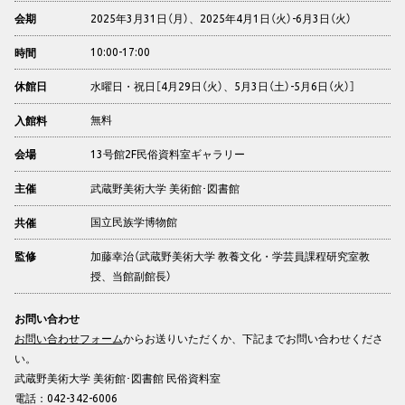
2025年3月31日（月）、2025年4月1日（火）-6月3日（火）
会期
10:00-17:00
時間
水曜日・祝日［4月29日（火）、5月3日（土）-5月6日（火）］
休館日
無料
入館料
13号館2F民俗資料室ギャラリー
会場
武蔵野美術大学 美術館･図書館
主催
国立民族学博物館
共催
加藤幸治（武蔵野美術大学 教養文化・学芸員課程研究室教
監修
授、当館副館長）
お問い合わせ
お問い合わせフォーム
からお送りいただくか、下記までお問い合わせくださ
い。
武蔵野美術大学 美術館･図書館 民俗資料室
電話：042-342-6006