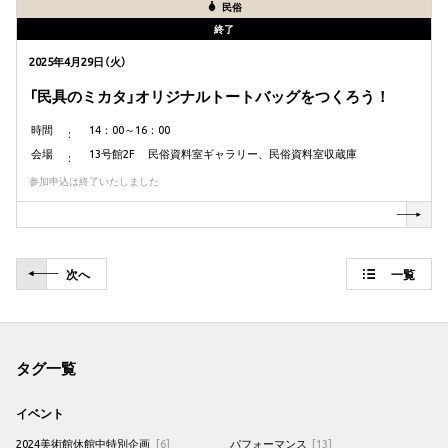
民俗
終了
2025年4月29日（火）
「民具のミカタ」オリジナルトートバッグをつくろう！
時間
14：00～16：00
会場
13号館2F 民俗資料室ギャラリー、民俗資料室収蔵庫
参加申込は終了いたしました
次
へ
一覧
タグ一覧
イベント
2024美術館休館中特別企画
[6]
パフォーマンス
[13]