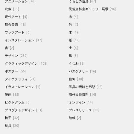
アニメーション
[43]
くらしの造形
[67]
映像
[51]
民俗資料室ギャラリー展示
[94]
現代アート
[4]
布
[4]
舞台美術
[18]
竹
[12]
ブックアート
[6]
木
[19]
インスタレーション
[17]
紙
[12]
書
[2]
土
[4]
デザイン
[239]
凧
[3]
グラフィックデザイン
[108]
うつわ
[8]
ポスター
[56]
バスケタリー
[16]
タイポグラフィ
[21]
信仰
[30]
イラストレーション
[4]
民具の機能と形態
[12]
漫画
[15]
海外民俗資料
[14]
ピクトグラム
[5]
オンライン
[14]
プロダクトデザイン
[83]
プレスリリース
[20]
椅子
[42]
館報
[2]
玩具
[20]