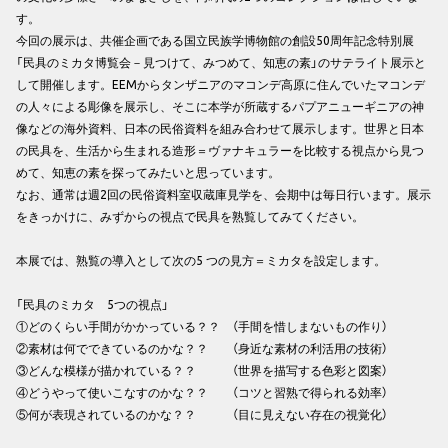
す。
今回の展示は、共催企画である国立民族学博物館の創設50周年記念特別展
「民具のミカタ博覧会－見つけて、みつめて、知恵の素」のサテライト展示と
して開催します。EEMからタンザニアのマコンデ高原に住んでいたマコンデ
の人々による彫像を展示し、そこに本学が所蔵するパプアニューギニアの神
像などの海外資料、日本の民俗資料を組み合わせて展示します。世界と日本
の民具を、生活から生まれる造形＝ヴァナキュラーを比較する視点から見つ
めて、知恵の素を探ってみたいと思っています。
なお、通常は週2回の民俗資料室収蔵庫見学を、会期中は毎日行います。展示
をきっかけに、みずからの視点で民具を熟覧してみてください。
本展では、熟覧の導入として次の5 つの見方＝ミカタを設定します。
「民具のミカタ 5つの視点」
①どのくらい手間がかかっている？？ （手間を惜しまないもの作り）
②素材は何でできているのかな？？ （身近な素材の利活用の技術）
③どんな模様が描かれている？？ （世界を描写する色彩と図案）
④どうやって使いこなすのかな？？ （コツと習熟で得られる効率）
⑤何が表現されているのかな？？ （目に見えない存在の視覚化）