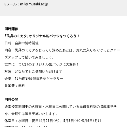
Eメール：
m-l@musabi.ac.jp
同時開催
「民具のミカタ」オリジナル缶バッジをつくろう！
日時：会期中随時開催
内容：民具のミカタをじっくり深めたあとは、お気に入りをぐぐっとクロー
ズアップして描いてみましょう。
世界に一つだけのオリジナル缶バッジに大変身！
対象：どなたでもご参加いただけます
会場：13号館2F民俗資料室ギャラリー
参加費：無料
同時公開
通常授業期間中の火曜日・木曜日に公開している民俗資料室の収蔵庫見学
を、会期中は毎日実施いたします。
休室日：水曜日・祝日［4月29日（火）、5月3日（土）-5月6日（月）］