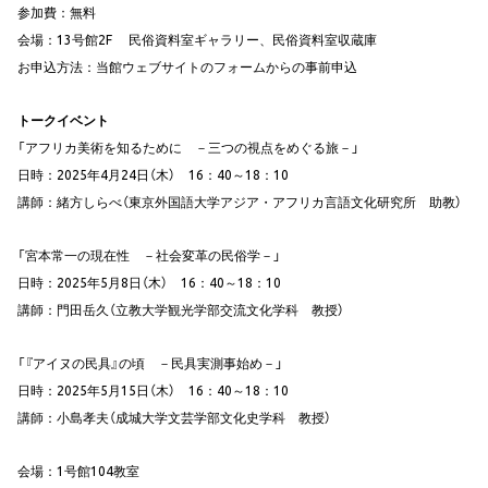
参加費：無料
会場：13号館2F 民俗資料室ギャラリー、民俗資料室収蔵庫
お申込方法：当館ウェブサイトのフォームからの事前申込
トークイベント
「アフリカ美術を知るために －三つの視点をめぐる旅－」
日時：2025年4月24日（木） 16：40～18：10
講師：緒方しらべ（東京外国語大学アジア・アフリカ言語文化研究所 助教）
「宮本常一の現在性 －社会変革の民俗学－」
日時：2025年5月8日（木） 16：40～18：10
講師：門田岳久（立教大学観光学部交流文化学科 教授）
「『アイヌの民具』の頃 －民具実測事始め－」
日時：2025年5月15日（木） 16：40～18：10
講師：小島孝夫（成城大学文芸学部文化史学科 教授）
会場：1号館104教室