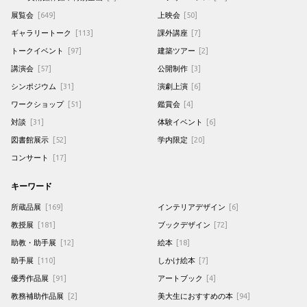
展覧会
[649]
上映会
[50]
ギャラリートーク
[113]
課外講座
[7]
トークイベント
[97]
建築ツアー
[2]
講演会
[57]
公開制作
[3]
シンポジウム
[31]
演劇上演
[6]
ワークショップ
[51]
鑑賞会
[4]
対談
[31]
体験イベント
[6]
図書館展示
[52]
学内限定
[20]
コンサート
[17]
キーワード
所蔵品展
[169]
インテリアデザイン
[6]
教授展
[181]
ブックデザイン
[72]
助教・助手展
[12]
絵本
[18]
助手展
[110]
しかけ絵本
[7]
優秀作品展
[91]
アートブック
[4]
教務補助作品展
[2]
美大生におすすめの本
[94]