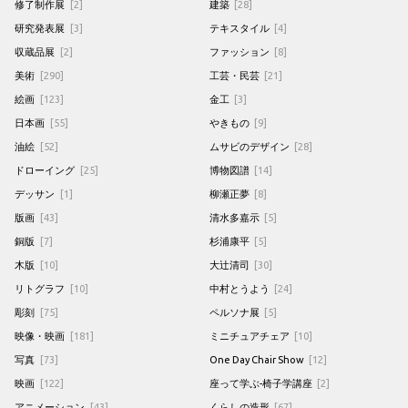
修了制作展
[2]
建築
[28]
研究発表展
[3]
テキスタイル
[4]
収蔵品展
[2]
ファッション
[8]
美術
[290]
工芸・民芸
[21]
絵画
[123]
金工
[3]
日本画
[55]
やきもの
[9]
油絵
[52]
ムサビのデザイン
[28]
ドローイング
[25]
博物図譜
[14]
デッサン
[1]
柳瀬正夢
[8]
版画
[43]
清水多嘉示
[5]
銅版
[7]
杉浦康平
[5]
木版
[10]
大辻清司
[30]
リトグラフ
[10]
中村とうよう
[24]
彫刻
[75]
ペルソナ展
[5]
映像・映画
[181]
ミニチュアチェア
[10]
写真
[73]
One Day Chair Show
[12]
映画
[122]
座って学ぶ-椅子学講座
[2]
アニメーション
[43]
くらしの造形
[67]