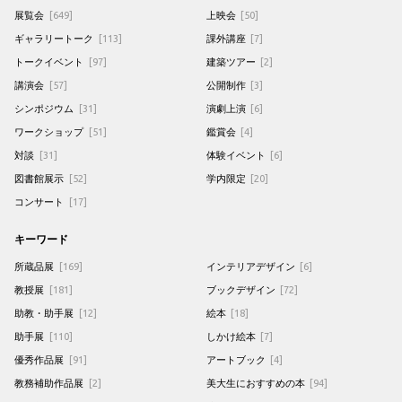
展覧会
[649]
上映会
[50]
ギャラリートーク
[113]
課外講座
[7]
トークイベント
[97]
建築ツアー
[2]
講演会
[57]
公開制作
[3]
シンポジウム
[31]
演劇上演
[6]
ワークショップ
[51]
鑑賞会
[4]
対談
[31]
体験イベント
[6]
図書館展示
[52]
学内限定
[20]
コンサート
[17]
キーワード
所蔵品展
[169]
インテリアデザイン
[6]
教授展
[181]
ブックデザイン
[72]
助教・助手展
[12]
絵本
[18]
助手展
[110]
しかけ絵本
[7]
優秀作品展
[91]
アートブック
[4]
教務補助作品展
[2]
美大生におすすめの本
[94]