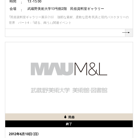
時間
13:-15:00
会場
武蔵野美術大学13号館2階 民俗資料室ギャラリー
「民俗資料室ギャラリー展示（13） 強靭な素材、柔軟な思考 民具と現代バスケタリーの
世界 パート4：『縒る、綯う』」関連イベント
民俗
終了
2012年6月10日（日）