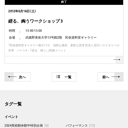
終了
2012年6月16日（土）
縒る、綯うワークショップ 3
時間
13:00-15:00
会場
武蔵野美術大学13号館2階 民俗資料室ギャラリー
「民俗資料室ギャラリー展示（13） 強靭な素材、柔軟な思考 民具と現代バスケタリーの
世界 パート4：『縒る、綯う』」関連イベント
次
へ
一覧
前
へ
タグ一覧
イベント
2024美術館休館中特別企画
[6]
パフォーマンス
[13]