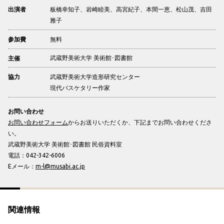
板橋幸知子、岩崎睦美、高宮紀子、本間一恵、松山茂、吉田
出演者
雅子
無料
参加費
武蔵野美術大学 美術館･図書館
主催
武蔵野美術大学造形研究センター
協力
現代バスケタリー作家
お問い合わせ
お問い合わせフォーム
からお送りいただくか、下記までお問い合わせくださ
い。
武蔵野美術大学 美術館･図書館 民俗資料室
電話：042-342-6006
Eメール：
m-l@musabi.ac.jp
関連情報