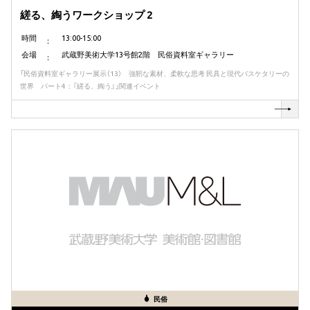
縒る、綯うワークショップ 2
時間
13:00-15:00
会場
武蔵野美術大学13号館2階 民俗資料室ギャラリー
「民俗資料室ギャラリー展示（13） 強靭な素材、柔軟な思考 民具と現代バスケタリーの
世界 パート4：『縒る、綯う』」関連イベント
民俗