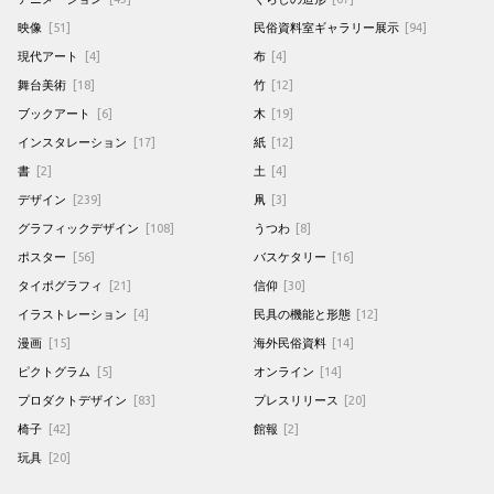
映像
[51]
民俗資料室ギャラリー展示
[94]
現代アート
[4]
布
[4]
舞台美術
[18]
竹
[12]
ブックアート
[6]
木
[19]
インスタレーション
[17]
紙
[12]
書
[2]
土
[4]
デザイン
[239]
凧
[3]
グラフィックデザイン
[108]
うつわ
[8]
ポスター
[56]
バスケタリー
[16]
タイポグラフィ
[21]
信仰
[30]
イラストレーション
[4]
民具の機能と形態
[12]
漫画
[15]
海外民俗資料
[14]
ピクトグラム
[5]
オンライン
[14]
プロダクトデザイン
[83]
プレスリリース
[20]
椅子
[42]
館報
[2]
玩具
[20]