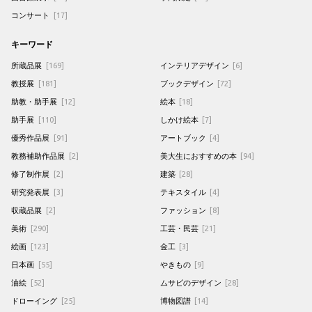
コンサート
[17]
キーワード
所蔵品展
[169]
インテリアデザイン
[6]
教授展
[181]
ブックデザイン
[72]
助教・助手展
[12]
絵本
[18]
助手展
[110]
しかけ絵本
[7]
優秀作品展
[91]
アートブック
[4]
教務補助作品展
[2]
美大生におすすめの本
[94]
修了制作展
[2]
建築
[28]
研究発表展
[3]
テキスタイル
[4]
収蔵品展
[2]
ファッション
[8]
美術
[290]
工芸・民芸
[21]
絵画
[123]
金工
[3]
日本画
[55]
やきもの
[9]
油絵
[52]
ムサビのデザイン
[28]
ドローイング
[25]
博物図譜
[14]