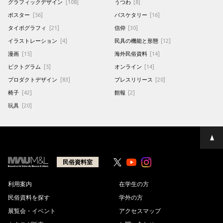
グラフィックデザイン
[108]
うつわ
[8]
ポスター
[56]
バスケタリー
[16]
タイポグラフィ
[21]
信仰
[30]
イラストレーション
[4]
民具の機能と形態
[12]
漫画
[15]
海外民俗資料
[14]
ピクトグラム
[5]
オンライン
[14]
プロダクトデザイン
[83]
プレスリリース
[20]
椅子
[42]
館報
[2]
玩具
[20]
ペ
ー
ジ
の
民俗資料室
Youtube
Youtube
先
頭
へ
利用案内
在学生の方
民俗資料を探す
学外の方
展覧会・イベント
アクセスマップ