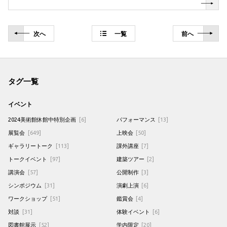
次
へ
一覧
前
へ
タグ一覧
イベント
2024美術館休館中特別企画
[6]
パフォーマンス
[13]
展覧会
[649]
上映会
[50]
ギャラリートーク
[113]
課外講座
[7]
トークイベント
[97]
建築ツアー
[2]
講演会
[57]
公開制作
[3]
シンポジウム
[31]
演劇上演
[6]
ワークショップ
[51]
鑑賞会
[4]
対談
[31]
体験イベント
[6]
図書館展示
[52]
学内限定
[20]