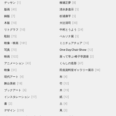
デッサン
[1]
柳瀬正夢
[8]
版画
[43]
清水多嘉示
[5]
銅版
[7]
杉浦康平
[5]
木版
[10]
大辻清司
[30]
リトグラフ
[10]
中村とうよう
[24]
彫刻
[75]
ペルソナ展
[5]
映像・映画
[181]
ミニチュアチェア
[10]
写真
[73]
One Day Chair Show
[12]
映画
[122]
座って学ぶ-椅子学講座
[2]
アニメーション
[43]
くらしの造形
[67]
映像
[51]
民俗資料室ギャラリー展示
[94]
現代アート
[4]
布
[4]
舞台美術
[18]
竹
[12]
ブックアート
[6]
木
[19]
インスタレーション
[17]
紙
[12]
書
[2]
土
[4]
デザイン
[239]
凧
[3]