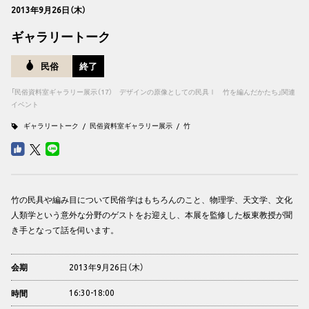
2013年9月26日（木）
ギャラリートーク
民俗
終了
「民俗資料室ギャラリー展示（17） デザインの原像としての民具Ⅰ 竹を編んだかたち」関連
イベント
ギャラリートーク
民俗資料室ギャラリー展示
竹
竹の民具や編み目について民俗学はもちろんのこと、物理学、天文学、文化
人類学という意外な分野のゲストをお迎えし、本展を監修した板東教授が聞
き手となって話を伺います。
2013年9月26日（木）
会期
16:30-18:00
時間