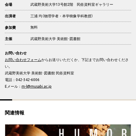
武蔵野美術大学13号館2階 民俗資料室ギャラリー
会場
三浦 均（物理学者・本学映像学科教授）
出演者
無料
参加費
武蔵野美術大学 美術館･図書館
主催
お問い合わせ
お問い合わせフォーム
からお送りいただくか、下記までお問い合わせくださ
い。
武蔵野美術大学 美術館･図書館 民俗資料室
電話：042-342-6006
Eメール：
m-l@musabi.ac.jp
関連情報