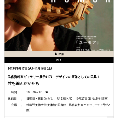
民俗
終了
2013年9月17日（火）-11月16日（土）
民俗資料室ギャラリー展示（17） デザインの原像としての民具Ⅰ
竹を編んだかたち
時間
10：00～17：00
休館日
日曜日・祝日(ただし、9月23日（月）、10月27日（日）は特別開室)
会場
武蔵野美術大学 美術館･図書館 民俗資料室ギャラリー（13号館2
階）