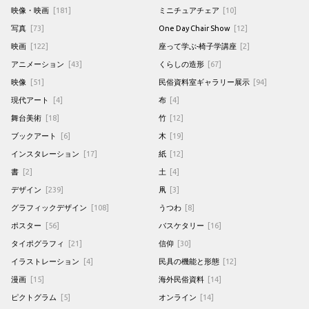
映像・映画
[181]
ミニチュアチェア
[10]
写真
[73]
One Day Chair Show
[12]
映画
[122]
座って学ぶ-椅子学講座
[2]
アニメーション
[43]
くらしの造形
[67]
映像
[51]
民俗資料室ギャラリー展示
[94]
現代アート
[4]
布
[4]
舞台美術
[18]
竹
[12]
ブックアート
[6]
木
[19]
インスタレーション
[17]
紙
[12]
書
[2]
土
[4]
デザイン
[239]
凧
[3]
グラフィックデザイン
[108]
うつわ
[8]
ポスター
[56]
バスケタリー
[16]
タイポグラフィ
[21]
信仰
[30]
イラストレーション
[4]
民具の機能と形態
[12]
漫画
[15]
海外民俗資料
[14]
ピクトグラム
[5]
オンライン
[14]