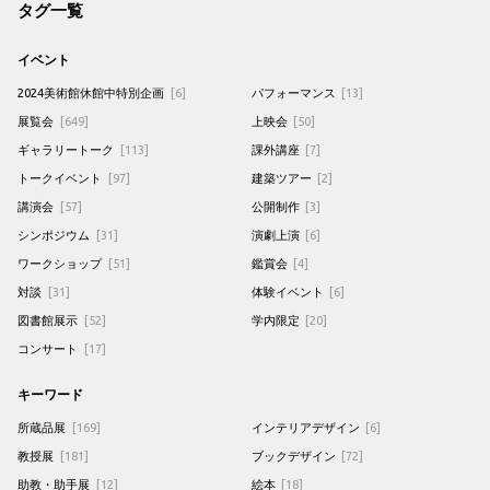
タグ一覧
イベント
2024美術館休館中特別企画
[6]
パフォーマンス
[13]
展覧会
[649]
上映会
[50]
ギャラリートーク
[113]
課外講座
[7]
トークイベント
[97]
建築ツアー
[2]
講演会
[57]
公開制作
[3]
シンポジウム
[31]
演劇上演
[6]
ワークショップ
[51]
鑑賞会
[4]
対談
[31]
体験イベント
[6]
図書館展示
[52]
学内限定
[20]
コンサート
[17]
キーワード
所蔵品展
[169]
インテリアデザイン
[6]
教授展
[181]
ブックデザイン
[72]
助教・助手展
[12]
絵本
[18]