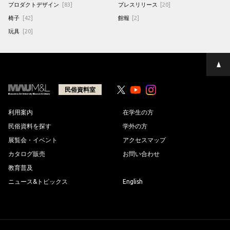
プロダクトデザイン
[83]
プレスリリース
[20]
椅子
[42]
館報
[2]
玩具
[20]
ペ
ー
ジ
の
民俗資料室
Youtube
Youtube
先
頭
へ
利用案内
在学生の方
民俗資料を探す
学外の方
展覧会・イベント
アクセスマップ
カタログ販売
お問い合わせ
教育普及
ニュース&トピックス
English