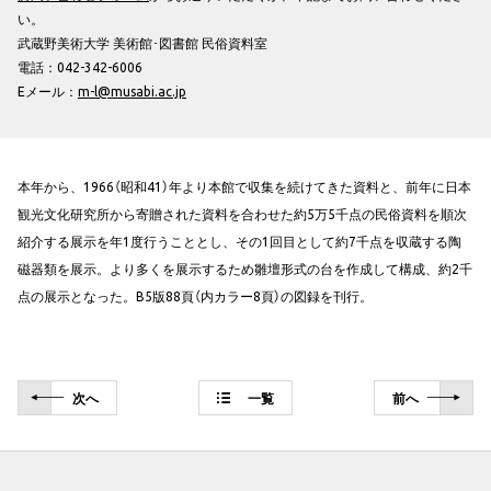
い。
武蔵野美術大学 美術館･図書館 民俗資料室
電話：042-342-6006
Eメール：
m-l@musabi.ac.jp
本年から、1966（昭和41）年より本館で収集を続けてきた資料と、前年に日本
観光文化研究所から寄贈された資料を合わせた約5万5千点の民俗資料を順次
紹介する展示を年1度行うこととし、その1回目として約7千点を収蔵する陶
磁器類を展示。より多くを展示するため雛壇形式の台を作成して構成、約2千
点の展示となった。B5版88頁（内カラー8頁）の図録を刊行。
次
へ
一覧
前
へ