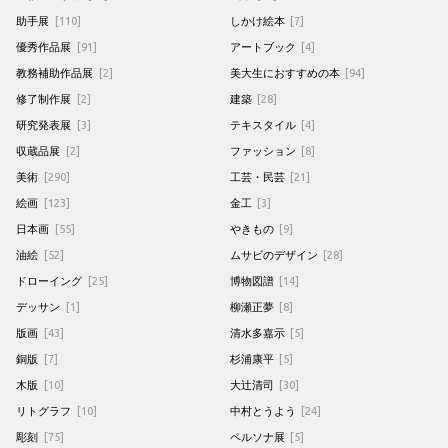
助手展
[110]
しかけ絵本
[7]
優秀作品展
[91]
アートブック
[4]
教務補助作品展
[2]
美大生におすすめの本
[94]
修了制作展
[2]
建築
[28]
研究発表展
[3]
テキスタイル
[4]
収蔵品展
[2]
ファッション
[8]
美術
[290]
工芸・民芸
[21]
絵画
[123]
金工
[3]
日本画
[55]
やきもの
[9]
油絵
[52]
ムサビのデザイン
[28]
ドローイング
[25]
博物図譜
[14]
デッサン
[1]
柳瀬正夢
[8]
版画
[43]
清水多嘉示
[5]
銅版
[7]
杉浦康平
[5]
木版
[10]
大辻清司
[30]
リトグラフ
[10]
中村とうよう
[24]
彫刻
[75]
ペルソナ展
[5]