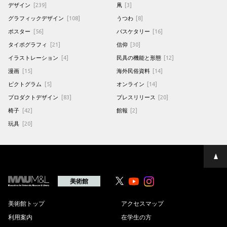
デザイン
[239]
凧
[3]
グラフィックデザイン
[108]
うつわ
[8]
ポスター
[56]
バスケタリー
[16]
タイポグラフィ
[21]
信仰
[30]
イラストレーション
[4]
民具の機能と形態
[12]
漫画
[15]
海外民俗資料
[14]
ピクトグラム
[5]
オンライン
[14]
プロダクトデザイン
[83]
プレスリリース
[20]
椅子
[42]
館報
[2]
玩具
[20]
ペ
ー
ジ
の
美術館
Youtube
Youtube
先
頭
へ
美術館トップ
アクセスマップ
利用案内
在学生の方