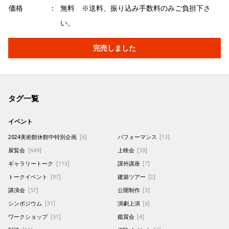
価格
無料 ※送料、振り込み手数料のみご負担下さ
い。
完売しました
タグ一覧
イベント
2024美術館休館中特別企画
[6]
パフォーマンス
[13]
展覧会
[649]
上映会
[50]
ギャラリートーク
[113]
課外講座
[7]
トークイベント
[97]
建築ツアー
[2]
講演会
[57]
公開制作
[3]
シンポジウム
[31]
演劇上演
[6]
ワークショップ
[51]
鑑賞会
[4]