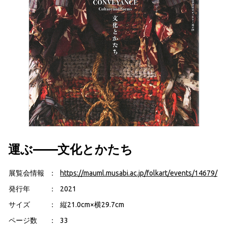
運ぶ——文化とかたち
展覧会情報
https://mauml.musabi.ac.jp/folkart/events/14679/
発行年
2021
サイズ
縦21.0cm×横29.7cm
ページ数
33