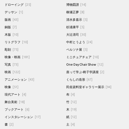
ドローイング
[25]
博物図譜
[14]
デッサン
[1]
柳瀬正夢
[8]
版画
[43]
清水多嘉示
[5]
銅版
[7]
杉浦康平
[5]
木版
[10]
大辻清司
[30]
リトグラフ
[10]
中村とうよう
[24]
彫刻
[75]
ペルソナ展
[5]
映像・映画
[181]
ミニチュアチェア
[10]
写真
[73]
One Day Chair Show
[12]
映画
[122]
座って学ぶ-椅子学講座
[2]
アニメーション
[43]
くらしの造形
[67]
映像
[51]
民俗資料室ギャラリー展示
[94]
現代アート
[4]
布
[4]
舞台美術
[18]
竹
[12]
ブックアート
[6]
木
[19]
インスタレーション
[17]
紙
[12]
書
[2]
土
[4]