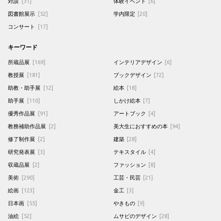
対談
[31]
体験イベント
[6]
図書館展示
[52]
学内限定
[20]
コンサート
[17]
キーワード
所蔵品展
[169]
インテリアデザイン
[6]
教授展
[181]
ブックデザイン
[72]
助教・助手展
[12]
絵本
[18]
助手展
[110]
しかけ絵本
[7]
優秀作品展
[91]
アートブック
[4]
教務補助作品展
[2]
美大生におすすめの本
[94]
修了制作展
[2]
建築
[28]
研究発表展
[3]
テキスタイル
[4]
収蔵品展
[2]
ファッション
[8]
美術
[290]
工芸・民芸
[21]
絵画
[123]
金工
[3]
日本画
[55]
やきもの
[9]
油絵
[52]
ムサビのデザイン
[28]