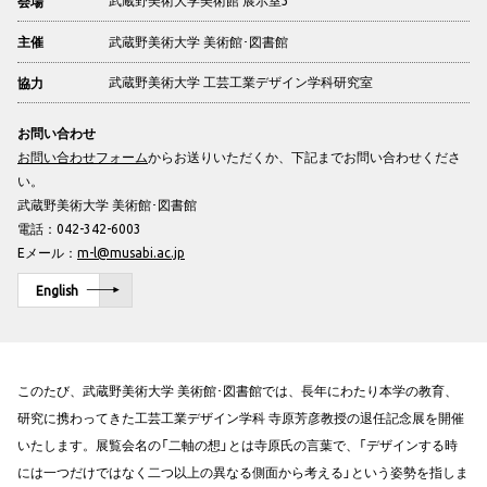
武蔵野美術大学美術館 展示室3
会場
武蔵野美術大学 美術館･図書館
主催
武蔵野美術大学 工芸工業デザイン学科研究室
協力
お問い合わせ
お問い合わせフォーム
からお送りいただくか、下記までお問い合わせくださ
い。
武蔵野美術大学 美術館･図書館
電話：042-342-6003
Eメール：
m-l@musabi.ac.jp
English
このたび、武蔵野美術大学 美術館･図書館では、長年にわたり本学の教育、
研究に携わってきた工芸工業デザイン学科 寺原芳彦教授の退任記念展を開催
いたします。展覧会名の「二軸の想」とは寺原氏の言葉で、「デザインする時
には一つだけではなく二つ以上の異なる側面から考える」という姿勢を指しま