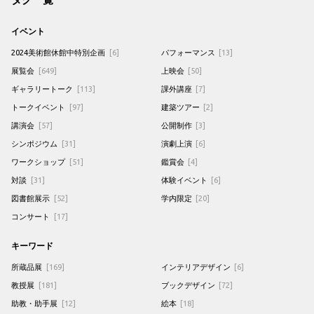
イベント
2024美術館休館中特別企画
[6]
パフォーマンス
[13]
展覧会
[649]
上映会
[50]
ギャラリートーク
[113]
課外講座
[7]
トークイベント
[97]
建築ツアー
[2]
講演会
[57]
公開制作
[3]
シンポジウム
[31]
演劇上演
[6]
ワークショップ
[51]
鑑賞会
[4]
対談
[31]
体験イベント
[6]
図書館展示
[52]
学内限定
[20]
コンサート
[17]
キーワード
所蔵品展
[169]
インテリアデザイン
[6]
教授展
[181]
ブックデザイン
[72]
助教・助手展
[12]
絵本
[18]