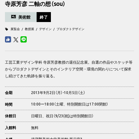
寺原芳彦 二軸の想（sou）
美術館
終了
展覧会
教授展
デザイン
プロダクトデザイン
工芸工業デザイン学科 寺原芳彦教授の退任記念展。自選の作品やスケッチ等
からプロダクトデザインとそのインテリア空間・環境の関わりについて探求
し続けてきた軌跡を振り返る。
2013年9月2日（月）-10月5日（土）
会期
10:00ー18:00（土曜、特別開館日は17:00閉館）
時間
日曜日、祝日（9/23(祝)は特別開館日）
休館日
無料
入館料