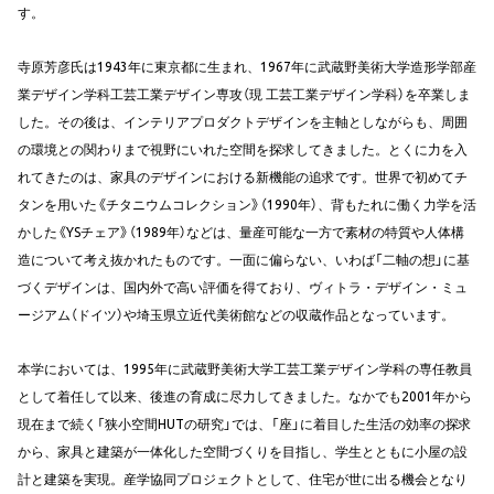
す。
寺原芳彦氏は1943年に東京都に生まれ、1967年に武蔵野美術大学造形学部産
業デザイン学科工芸工業デザイン専攻（現 工芸工業デザイン学科）を卒業しま
した。その後は、インテリアプロダクトデザインを主軸としながらも、周囲
の環境との関わりまで視野にいれた空間を探求してきました。とくに力を入
れてきたのは、家具のデザインにおける新機能の追求です。世界で初めてチ
タンを用いた《チタニウムコレクション》（1990年）、背もたれに働く力学を活
かした《YSチェア》（1989年）などは、量産可能な一方で素材の特質や人体構
造について考え抜かれたものです。一面に偏らない、いわば「二軸の想」に基
づくデザインは、国内外で高い評価を得ており、ヴィトラ・デザイン・ミュ
ージアム（ドイツ）や埼玉県立近代美術館などの収蔵作品となっています。
本学においては、1995年に武蔵野美術大学工芸工業デザイン学科の専任教員
として着任して以来、後進の育成に尽力してきました。なかでも2001年から
現在まで続く「狭小空間HUTの研究」では、「座」に着目した生活の効率の探求
から、家具と建築が一体化した空間づくりを目指し、学生とともに小屋の設
計と建築を実現。産学協同プロジェクトとして、住宅が世に出る機会となり