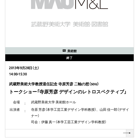
美術館
終了
2013年9月28日（土）
14:00-15:30
武蔵野美術大学教授退任記念 寺原芳彦 二軸の想（sou）
トークショー「寺原芳彦 デザインのレトロスペクティブ」
会場
武蔵野美術大学 美術館ホール
出演者
寺原 芳彦（本学工芸工業デザイン学科教授）、山田 佳一郎（デザイ
ナー）
司会：伊藤 真一（本学工芸工業デザイン学科教授）