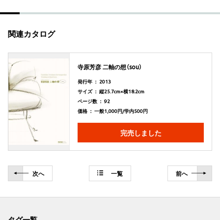
関連カタログ
寺原芳彦 二軸の想（sou）
発行年 ： 2013
サイズ ： 縦25.7cm×横18.2cm
ページ数 ： 92
価格 ： 一般1,000円/学内500円
完売しました
次
へ
一覧
前
へ
タグ一覧