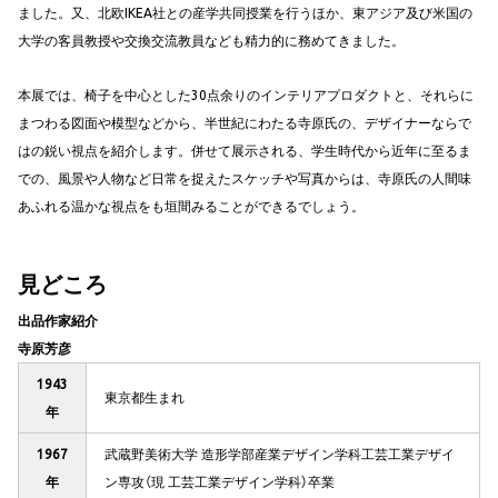
ました。又、北欧IKEA社との産学共同授業を行うほか、東アジア及び米国の
大学の客員教授や交換交流教員なども精力的に務めてきました。
本展では、椅子を中心とした30点余りのインテリアプロダクトと、それらに
まつわる図面や模型などから、半世紀にわたる寺原氏の、デザイナーならで
はの鋭い視点を紹介します。併せて展示される、学生時代から近年に至るま
での、風景や人物など日常を捉えたスケッチや写真からは、寺原氏の人間味
あふれる温かな視点をも垣間みることができるでしょう。
見どころ
出品作家紹介
寺原芳彦
1943
東京都生まれ
年
1967
武蔵野美術大学 造形学部産業デザイン学科工芸工業デザイ
年
ン専攻（現 工芸工業デザイン学科）卒業