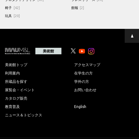
椅子
[42]
館報
[2]
玩具
[20]
ペ
ー
ジ
の
美術館
Youtube
Youtube
先
頭
へ
美術館トップ
アクセスマップ
利用案内
在学生の方
所蔵品を探す
学外の方
展覧会・イベント
お問い合わせ
カタログ販売
教育普及
English
ニュース＆トピックス