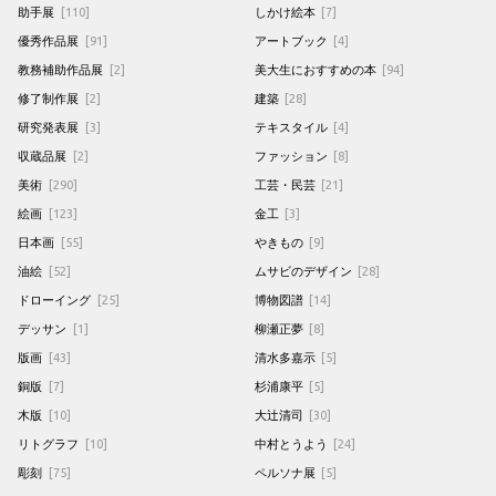
助手展
[110]
しかけ絵本
[7]
優秀作品展
[91]
アートブック
[4]
教務補助作品展
[2]
美大生におすすめの本
[94]
修了制作展
[2]
建築
[28]
研究発表展
[3]
テキスタイル
[4]
収蔵品展
[2]
ファッション
[8]
美術
[290]
工芸・民芸
[21]
絵画
[123]
金工
[3]
日本画
[55]
やきもの
[9]
油絵
[52]
ムサビのデザイン
[28]
ドローイング
[25]
博物図譜
[14]
デッサン
[1]
柳瀬正夢
[8]
版画
[43]
清水多嘉示
[5]
銅版
[7]
杉浦康平
[5]
木版
[10]
大辻清司
[30]
リトグラフ
[10]
中村とうよう
[24]
彫刻
[75]
ペルソナ展
[5]