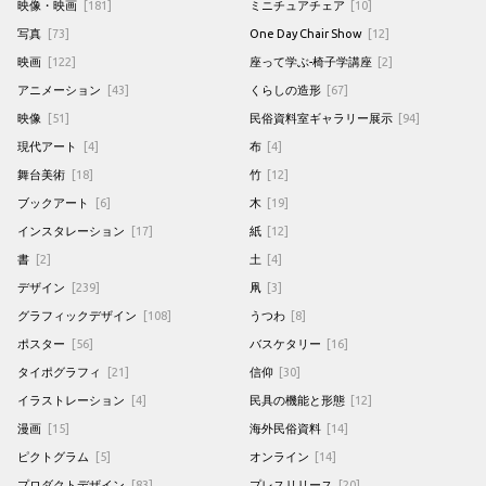
映像・映画
[181]
ミニチュアチェア
[10]
写真
[73]
One Day Chair Show
[12]
映画
[122]
座って学ぶ-椅子学講座
[2]
アニメーション
[43]
くらしの造形
[67]
映像
[51]
民俗資料室ギャラリー展示
[94]
現代アート
[4]
布
[4]
舞台美術
[18]
竹
[12]
ブックアート
[6]
木
[19]
インスタレーション
[17]
紙
[12]
書
[2]
土
[4]
デザイン
[239]
凧
[3]
グラフィックデザイン
[108]
うつわ
[8]
ポスター
[56]
バスケタリー
[16]
タイポグラフィ
[21]
信仰
[30]
イラストレーション
[4]
民具の機能と形態
[12]
漫画
[15]
海外民俗資料
[14]
ピクトグラム
[5]
オンライン
[14]
プロダクトデザイン
[83]
プレスリリース
[20]