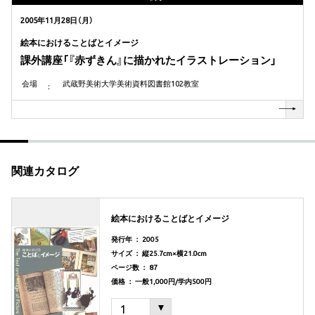
2005年11月28日（月）
絵本におけることばとイメージ
課外講座「『赤ずきん』に描かれたイラストレーション」
会場
武蔵野美術大学美術資料図書館102教室
関連カタログ
絵本におけることばとイメージ
発行年 ： 2005
サイズ ： 縦25.7cm×横21.0cm
ページ数 ： 87
価格 ： 一般1,000円/学内500円