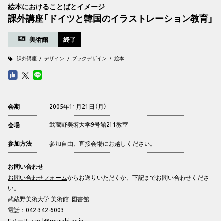
絵本におけることばとイメージ
課外講座「ドイツと韓国のイラストレーション教育」
美術館
終了
課外講座
デザイン
ブックデザイン
絵本
2005年11月21日（月）
会期
武蔵野美術大学9号館211教室
会場
参加自由。直接会場にお越しください。
参加方法
お問い合わせ
お問い合わせフォーム
からお送りいただくか、下記までお問い合わせくださ
い。
武蔵野美術大学 美術館･図書館
電話：042-342-6003
Eメール：
m-l@musabi.ac.jp