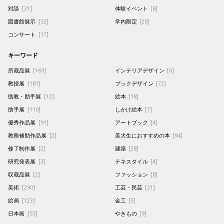
対談
[31]
体験イベント
[6]
図書館展示
[52]
学内限定
[20]
コンサート
[17]
キーワード
所蔵品展
[169]
インテリアデザイン
[6]
教授展
[181]
ブックデザイン
[72]
助教・助手展
[12]
絵本
[18]
助手展
[110]
しかけ絵本
[7]
優秀作品展
[91]
アートブック
[4]
教務補助作品展
[2]
美大生におすすめの本
[94]
修了制作展
[2]
建築
[28]
研究発表展
[3]
テキスタイル
[4]
収蔵品展
[2]
ファッション
[8]
美術
[290]
工芸・民芸
[21]
絵画
[123]
金工
[3]
日本画
[55]
やきもの
[9]