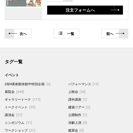
注文フォームへ
次
へ
一覧
前
へ
タグ一覧
イベント
2024美術館休館中特別企画
[6]
パフォーマンス
[13]
展覧会
[649]
上映会
[50]
ギャラリートーク
[113]
課外講座
[7]
トークイベント
[97]
建築ツアー
[2]
講演会
[57]
公開制作
[3]
シンポジウム
[31]
演劇上演
[6]
ワークショップ
[51]
鑑賞会
[4]