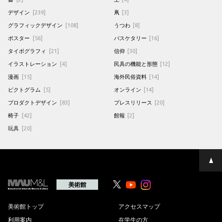
デザイン
[239]
凧
[3]
グラフィックデザイン
[108]
うつわ
[8]
ポスター
[56]
バスケタリー
[16]
タイポグラフィ
[21]
信仰
[30]
イラストレーション
[4]
民具の機能と形態
[12]
漫画
[15]
海外民俗資料
[14]
ピクトグラム
[5]
オンライン
[14]
プロダクトデザイン
[83]
プレスリリース
[20]
椅子
[42]
館報
[2]
玩具
[20]
ペ
ー
ジ
の
美術館
Youtube
Youtube
先
頭
へ
美術館トップ
アクセスマップ
利用案内
在学生の方