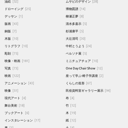
油絵
[52]
ムサビのデザイン
[28]
ドローイング
[25]
博物図譜
[14]
デッサン
[1]
柳瀬正夢
[8]
版画
[43]
清水多嘉示
[5]
銅版
[7]
杉浦康平
[5]
木版
[10]
大辻清司
[30]
リトグラフ
[10]
中村とうよう
[24]
彫刻
[75]
ペルソナ展
[5]
映像・映画
[181]
ミニチュアチェア
[10]
写真
[73]
One Day Chair Show
[12]
映画
[122]
座って学ぶ-椅子学講座
[2]
アニメーション
[43]
くらしの造形
[67]
映像
[51]
民俗資料室ギャラリー展示
[94]
現代アート
[4]
布
[4]
舞台美術
[18]
竹
[12]
ブックアート
[6]
木
[19]
インスタレーション
[17]
紙
[12]
書
[2]
土
[4]