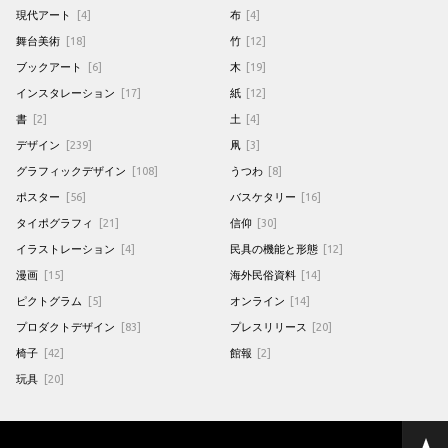
現代アート
[4]
布
[4]
舞台美術
[18]
竹
[12]
ブックアート
[6]
木
[19]
インスタレーション
[17]
紙
[12]
書
[2]
土
[4]
デザイン
[239]
凧
[3]
グラフィックデザイン
[108]
うつわ
[8]
ポスター
[56]
バスケタリー
[16]
タイポグラフィ
[21]
信仰
[30]
イラストレーション
[4]
民具の機能と形態
[12]
漫画
[15]
海外民俗資料
[14]
ピクトグラム
[5]
オンライン
[14]
プロダクトデザイン
[83]
プレスリリース
[20]
椅子
[42]
館報
[2]
玩具
[20]