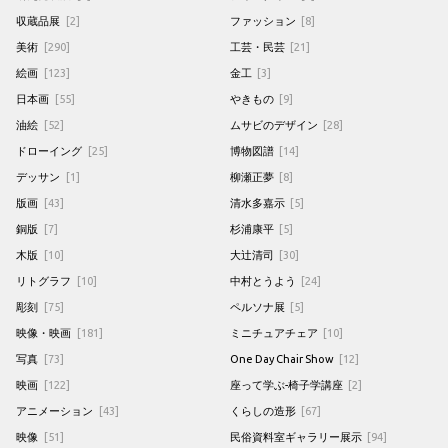
収蔵品展
[2]
ファッション
[8]
美術
[290]
工芸・民芸
[21]
絵画
[123]
金工
[3]
日本画
[55]
やきもの
[9]
油絵
[52]
ムサビのデザイン
[28]
ドローイング
[25]
博物図譜
[14]
デッサン
[1]
柳瀬正夢
[8]
版画
[43]
清水多嘉示
[5]
銅版
[7]
杉浦康平
[5]
木版
[10]
大辻清司
[30]
リトグラフ
[10]
中村とうよう
[24]
彫刻
[75]
ペルソナ展
[5]
映像・映画
[181]
ミニチュアチェア
[10]
写真
[73]
One Day Chair Show
[12]
映画
[122]
座って学ぶ-椅子学講座
[2]
アニメーション
[43]
くらしの造形
[67]
映像
[51]
民俗資料室ギャラリー展示
[94]