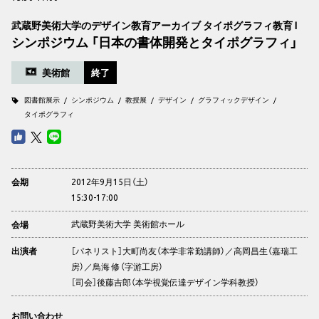
武蔵野美術大学のデザイン教育アーカイブ タイポグラフィ教育 I
シンポジウム 「日本の書体開発とタイポグラフィ」
美術館
終了
図書館展示
シンポジウム
教授展
デザイン
グラフィックデザイン
タイポグラフィ
2012年9月15日（土）
会期
15:30-17:00
武蔵野美術大学 美術館ホール
会場
［パネリスト］大町尚友（本学非常勤講師）／高岡昌生（嘉瑞工
出演者
房）／鳥海 修（字游工房）
［司会］後藤吉郎（本学視覚伝達デザイン学科教授）
お問い合わせ