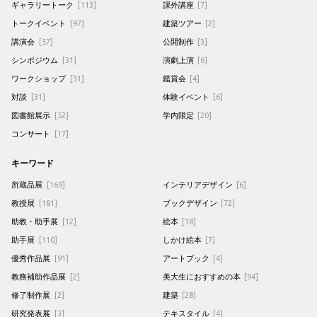
ギャラリートーク
[113]
課外講座
[7]
トークイベント
[97]
建築ツアー
[2]
講演会
[57]
公開制作
[3]
シンポジウム
[31]
演劇上演
[6]
ワークショップ
[51]
鑑賞会
[4]
対談
[31]
体験イベント
[6]
図書館展示
[52]
学内限定
[20]
コンサート
[17]
キーワード
所蔵品展
[169]
インテリアデザイン
[6]
教授展
[181]
ブックデザイン
[72]
助教・助手展
[12]
絵本
[18]
助手展
[110]
しかけ絵本
[7]
優秀作品展
[91]
アートブック
[4]
教務補助作品展
[2]
美大生におすすめの本
[94]
修了制作展
[2]
建築
[28]
研究発表展
[3]
テキスタイル
[4]