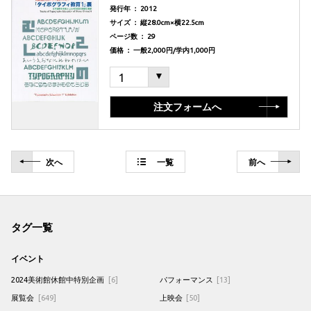
発行年 ： 2012
サイズ ： 縦28.0cm×横22.5cm
ページ数 ： 29
価格 ： 一般2,000円/学内1,000円
注文フォームへ
次
へ
一覧
前
へ
タグ一覧
イベント
2024美術館休館中特別企画
[6]
パフォーマンス
[13]
展覧会
[649]
上映会
[50]