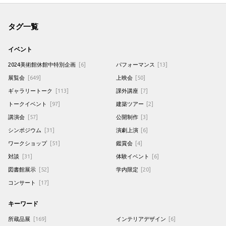
タグ一覧
イベント
2024美術館休館中特別企画
[6]
パフォーマンス
[13]
展覧会
[649]
上映会
[50]
ギャラリートーク
[113]
課外講座
[7]
トークイベント
[97]
建築ツアー
[2]
講演会
[57]
公開制作
[3]
シンポジウム
[31]
演劇上演
[6]
ワークショップ
[51]
鑑賞会
[4]
対談
[31]
体験イベント
[6]
図書館展示
[52]
学内限定
[20]
コンサート
[17]
キーワード
所蔵品展
[169]
インテリアデザイン
[6]