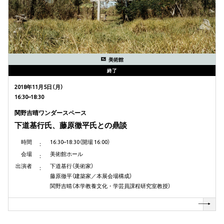
美術館
終了
2018年11月5日（月）
16:30–18:30
関野吉晴ワンダースペース
下道基行氏、藤原徹平氏との鼎談
時間
16:30–18:30（開場 16:00）
会場
美術館ホール
出演者
下道基行（美術家）
藤原徹平（建築家／本展会場構成）
関野吉晴（本学教養文化・学芸員課程研究室教授）