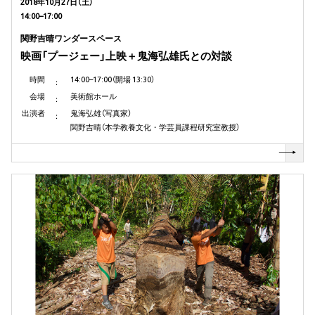
2018年10月27日（土）
14:00–17:00
関野吉晴ワンダースペース
映画「プージェー」上映＋鬼海弘雄氏との対談
時間
14:00–17:00（開場 13:30）
会場
美術館ホール
出演者
鬼海弘雄（写真家）
関野吉晴（本学教養文化・学芸員課程研究室教授）