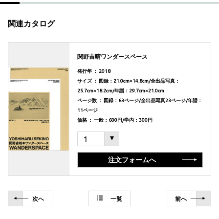
関連カタログ
関野吉晴ワンダースペース
発行年 ： 2018
サイズ ： 図録：21.0cm×14.8cm/全出品写真：
25.7cm×18.2cm/年譜：29.7cm×21.0cm
ページ数 ： 図録：63ページ/全出品写真23ページ/年譜：
11ページ
価格 ： 一般：600円/学内：300円
注文フォームへ
次
へ
一覧
前
へ