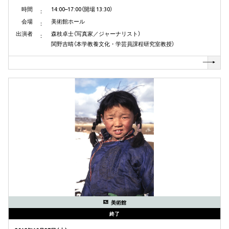
時間
14:00–17:00（開場 13:30）
会場
美術館ホール
出演者
森枝卓士（写真家／ジャーナリスト）
関野吉晴（本学教養文化・学芸員課程研究室教授）
美術館
終了