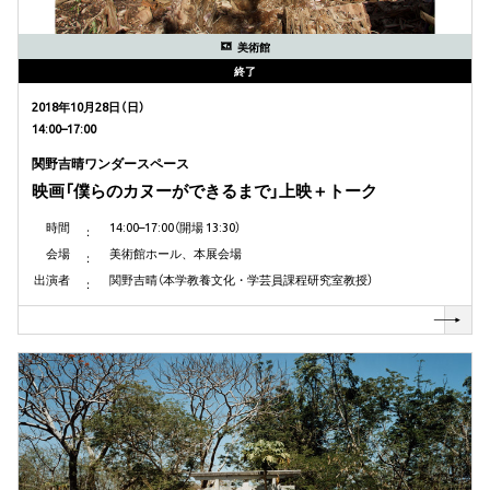
美術館
終了
2018年10月28日（日）
14:00–17:00
関野吉晴ワンダースペース
映画「僕らのカヌーができるまで」上映＋トーク
時間
14:00–17:00（開場 13:30）
会場
美術館ホール、本展会場
出演者
関野吉晴（本学教養文化・学芸員課程研究室教授）