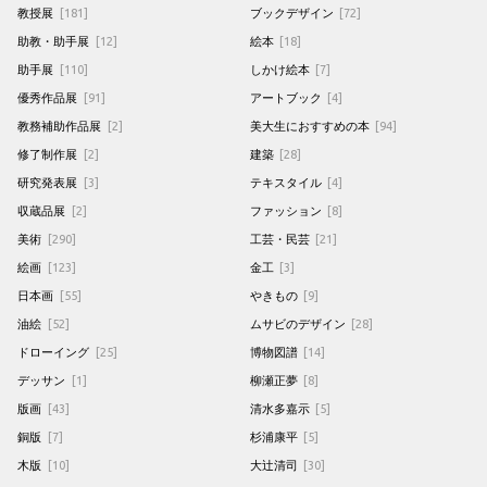
教授展
[181]
ブックデザイン
[72]
助教・助手展
[12]
絵本
[18]
助手展
[110]
しかけ絵本
[7]
優秀作品展
[91]
アートブック
[4]
教務補助作品展
[2]
美大生におすすめの本
[94]
修了制作展
[2]
建築
[28]
研究発表展
[3]
テキスタイル
[4]
収蔵品展
[2]
ファッション
[8]
美術
[290]
工芸・民芸
[21]
絵画
[123]
金工
[3]
日本画
[55]
やきもの
[9]
油絵
[52]
ムサビのデザイン
[28]
ドローイング
[25]
博物図譜
[14]
デッサン
[1]
柳瀬正夢
[8]
版画
[43]
清水多嘉示
[5]
銅版
[7]
杉浦康平
[5]
木版
[10]
大辻清司
[30]