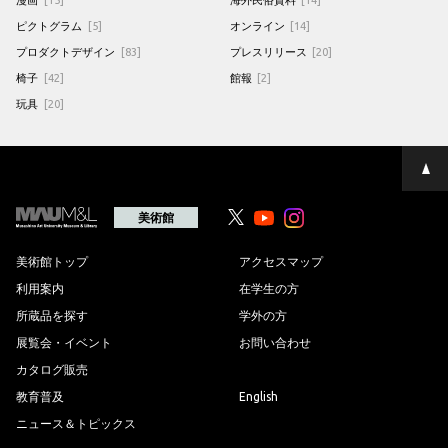
ピクトグラム
[5]
オンライン
[14]
プロダクトデザイン
[83]
プレスリリース
[20]
椅子
[42]
館報
[2]
玩具
[20]
ペ
ー
ジ
の
美術館
Youtube
Youtube
先
頭
へ
美術館トップ
アクセスマップ
利用案内
在学生の方
所蔵品を探す
学外の方
展覧会・イベント
お問い合わせ
カタログ販売
教育普及
English
ニュース＆トピックス