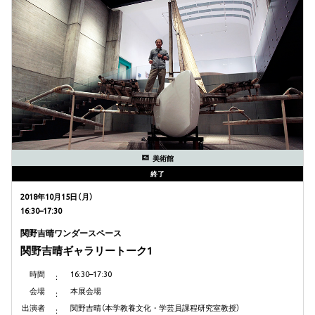
美術館
終了
2018年10月15日（月）
16:30–17:30
関野吉晴ワンダースペース
関野吉晴ギャラリートーク1
時間
16:30–17:30
会場
本展会場
出演者
関野吉晴（本学教養文化・学芸員課程研究室教授）