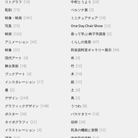
リトグラフ
[10]
中村とうよう
[24]
彫刻
[75]
ペルソナ展
[5]
映像・映画
[181]
ミニチュアチェア
[10]
写真
[73]
One Day Chair Show
[12]
映画
[122]
座って学ぶ-椅子学講座
[2]
アニメーション
[43]
くらしの造形
[67]
映像
[51]
民俗資料室ギャラリー展示
[94]
現代アート
[4]
布
[4]
舞台美術
[18]
竹
[12]
ブックアート
[6]
木
[19]
インスタレーション
[17]
紙
[12]
書
[2]
土
[4]
デザイン
[239]
凧
[3]
グラフィックデザイン
[108]
うつわ
[8]
ポスター
[56]
バスケタリー
[16]
タイポグラフィ
[21]
信仰
[30]
イラストレーション
[4]
民具の機能と形態
[12]
漫画
[15]
海外民俗資料
[14]