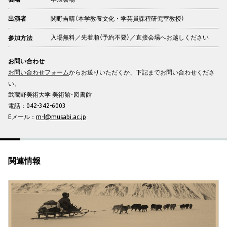
関野吉晴（本学教養文化・学芸員課程研究室教授）
出演者
入場無料／先着順（予約不要）／直接会場へお越しください
参加方法
お問い合わせ
お問い合わせフォーム
からお送りいただくか、下記までお問い合わせくださ
い。
武蔵野美術大学 美術館･図書館
電話：042-342-6003
Eメール：
m-l@musabi.ac.jp
関連情報