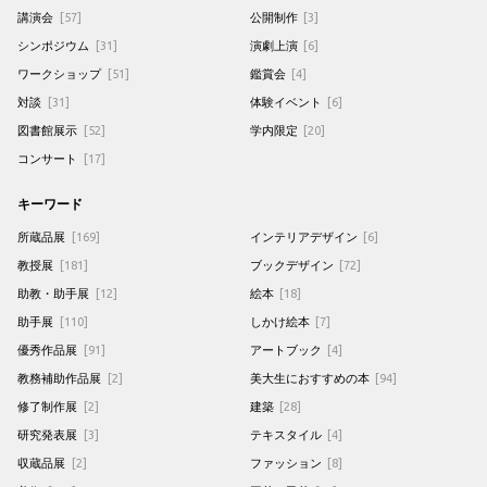
講演会
[57]
公開制作
[3]
シンポジウム
[31]
演劇上演
[6]
ワークショップ
[51]
鑑賞会
[4]
対談
[31]
体験イベント
[6]
図書館展示
[52]
学内限定
[20]
コンサート
[17]
キーワード
所蔵品展
[169]
インテリアデザイン
[6]
教授展
[181]
ブックデザイン
[72]
助教・助手展
[12]
絵本
[18]
助手展
[110]
しかけ絵本
[7]
優秀作品展
[91]
アートブック
[4]
教務補助作品展
[2]
美大生におすすめの本
[94]
修了制作展
[2]
建築
[28]
研究発表展
[3]
テキスタイル
[4]
収蔵品展
[2]
ファッション
[8]