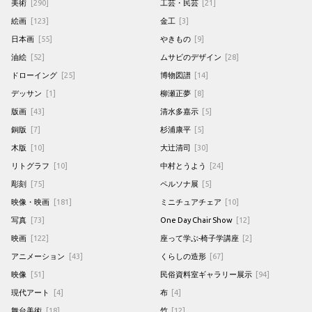
美術
[290]
工芸・民芸
[21]
絵画
[123]
金工
[3]
日本画
[55]
やきもの
[9]
油絵
[52]
ムサビのデザイン
[28]
ドローイング
[25]
博物図譜
[14]
デッサン
[1]
柳瀬正夢
[8]
版画
[43]
清水多嘉示
[5]
銅版
[7]
杉浦康平
[5]
木版
[10]
大辻清司
[30]
リトグラフ
[10]
中村とうよう
[24]
彫刻
[75]
ペルソナ展
[5]
映像・映画
[181]
ミニチュアチェア
[10]
写真
[73]
One Day Chair Show
[12]
映画
[122]
座って学ぶ-椅子学講座
[2]
アニメーション
[43]
くらしの造形
[67]
映像
[51]
民俗資料室ギャラリー展示
[94]
現代アート
[4]
布
[4]
舞台美術
[18]
竹
[12]