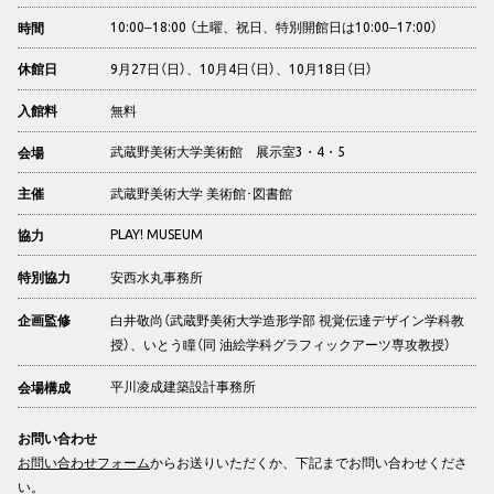
10:00‒18:00 （土曜、祝日、特別開館日は10:00‒17:00）
時間
9月27日（日）、10月4日（日）、10月18日（日）
休館日
無料
入館料
武蔵野美術大学美術館 展示室3・4・5
会場
武蔵野美術大学 美術館･図書館
主催
PLAY! MUSEUM
協力
安西水丸事務所
特別協力
白井敬尚（武蔵野美術大学造形学部 視覚伝達デザイン学科教
企画監修
授）、いとう瞳（同 油絵学科グラフィックアーツ専攻教授）
平川凌成建築設計事務所
会場構成
お問い合わせ
お問い合わせフォーム
からお送りいただくか、下記までお問い合わせくださ
い。