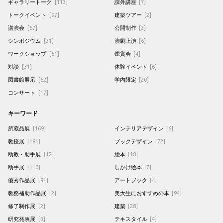
ギャラリートーク
[113]
課外講座
[7]
トークイベント
[97]
建築ツアー
[2]
講演会
[57]
公開制作
[3]
シンポジウム
[31]
演劇上演
[6]
ワークショップ
[51]
鑑賞会
[4]
対談
[31]
体験イベント
[6]
図書館展示
[52]
学内限定
[20]
コンサート
[17]
キーワード
所蔵品展
[169]
インテリアデザイン
[6]
教授展
[181]
ブックデザイン
[72]
助教・助手展
[12]
絵本
[18]
助手展
[110]
しかけ絵本
[7]
優秀作品展
[91]
アートブック
[4]
教務補助作品展
[2]
美大生におすすめの本
[94]
修了制作展
[2]
建築
[28]
研究発表展
[3]
テキスタイル
[4]