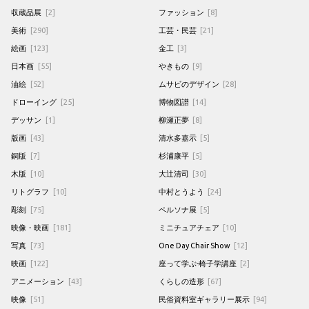
収蔵品展
[2]
ファッション
[8]
美術
[290]
工芸・民芸
[21]
絵画
[123]
金工
[3]
日本画
[55]
やきもの
[9]
油絵
[52]
ムサビのデザイン
[28]
ドローイング
[25]
博物図譜
[14]
デッサン
[1]
柳瀬正夢
[8]
版画
[43]
清水多嘉示
[5]
銅版
[7]
杉浦康平
[5]
木版
[10]
大辻清司
[30]
リトグラフ
[10]
中村とうよう
[24]
彫刻
[75]
ペルソナ展
[5]
映像・映画
[181]
ミニチュアチェア
[10]
写真
[73]
One Day Chair Show
[12]
映画
[122]
座って学ぶ-椅子学講座
[2]
アニメーション
[43]
くらしの造形
[67]
映像
[51]
民俗資料室ギャラリー展示
[94]