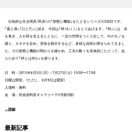
伝統的な生活用具（民具）の「形態と機能」をたどるシリーズの3回目です。
「蓋と身」「口と穴」に続き、今回は「枠（わく）」をとりあげます。「枠」には、糸
を巻き、人や荷を支えるとともに、一定の空間をつくり出して、中のモノを
護り、カタチを定め、意味を顕示するなど、多様な役割が課せられてきまし
た。その形態と機能の関わりを確かめ、工夫の数々を具体的にたどって、あ
らためて「枠とは何か」を探ります。
日 時：2013年6月3日（月）～7月27日（土） 10:00〜17:00
日曜は閉室。（ただし、6月9日は開室）
入場料：無料
会 場：民俗資料室ギャラリー（13号館2階）
→詳細
最新記事