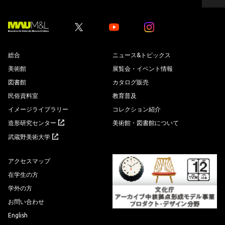
ー
ジ
の
先
Youtube
Youtube
頭
へ
総合
ニュース&トピックス
美術館
展覧会・イベント情報
図書館
カタログ販売
民俗資料室
教育普及
イメージライブラリー
コレクション紹介
造形研究センター
美術館・図書館について
武蔵野美術大学
アクセスマップ
在学生の方
学外の方
お問い合わせ
English