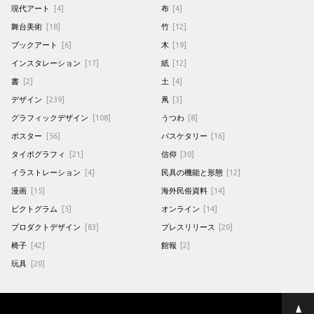
現代アート
[4]
布
[4]
舞台美術
[18]
竹
[12]
ブックアート
[6]
木
[19]
インスタレーション
[17]
紙
[12]
書
[2]
土
[4]
デザイン
[239]
凧
[3]
グラフィックデザイン
[108]
うつわ
[8]
ポスター
[56]
バスケタリー
[16]
タイポグラフィ
[21]
信仰
[30]
イラストレーション
[4]
民具の機能と形態
[12]
漫画
[15]
海外民俗資料
[14]
ピクトグラム
[5]
オンライン
[14]
プロダクトデザイン
[83]
プレスリリース
[20]
椅子
[42]
館報
[2]
玩具
[20]
ペ