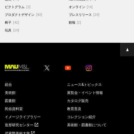
ピクトグラム
[5]
オンライン
[14]
プロダクトデザイン
[83]
プレスリリース
[20]
椅子
[42]
館報
[2]
玩具
[20]
ペ
ー
ジ
の
先
Youtube
Youtube
頭
へ
総合
ニュース&トピックス
美術館
展覧会・イベント情報
図書館
カタログ販売
民俗資料室
教育普及
イメージライブラリー
コレクション紹介
造形研究センター
美術館・図書館について
武蔵野美術大学