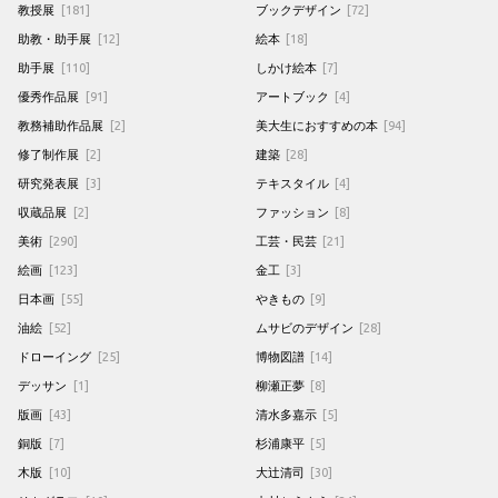
教授展
[181]
ブックデザイン
[72]
助教・助手展
[12]
絵本
[18]
助手展
[110]
しかけ絵本
[7]
優秀作品展
[91]
アートブック
[4]
教務補助作品展
[2]
美大生におすすめの本
[94]
修了制作展
[2]
建築
[28]
研究発表展
[3]
テキスタイル
[4]
収蔵品展
[2]
ファッション
[8]
美術
[290]
工芸・民芸
[21]
絵画
[123]
金工
[3]
日本画
[55]
やきもの
[9]
油絵
[52]
ムサビのデザイン
[28]
ドローイング
[25]
博物図譜
[14]
デッサン
[1]
柳瀬正夢
[8]
版画
[43]
清水多嘉示
[5]
銅版
[7]
杉浦康平
[5]
木版
[10]
大辻清司
[30]