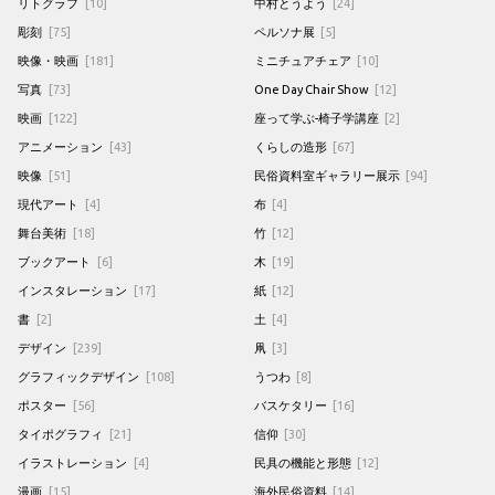
リトグラフ
[10]
中村とうよう
[24]
彫刻
[75]
ペルソナ展
[5]
映像・映画
[181]
ミニチュアチェア
[10]
写真
[73]
One Day Chair Show
[12]
映画
[122]
座って学ぶ-椅子学講座
[2]
アニメーション
[43]
くらしの造形
[67]
映像
[51]
民俗資料室ギャラリー展示
[94]
現代アート
[4]
布
[4]
舞台美術
[18]
竹
[12]
ブックアート
[6]
木
[19]
インスタレーション
[17]
紙
[12]
書
[2]
土
[4]
デザイン
[239]
凧
[3]
グラフィックデザイン
[108]
うつわ
[8]
ポスター
[56]
バスケタリー
[16]
タイポグラフィ
[21]
信仰
[30]
イラストレーション
[4]
民具の機能と形態
[12]
漫画
[15]
海外民俗資料
[14]