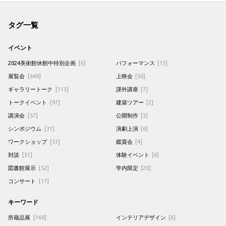
タグ一覧
イベント
2024美術館休館中特別企画
[6]
パフォーマンス
[13]
展覧会
[649]
上映会
[50]
ギャラリートーク
[113]
課外講座
[7]
トークイベント
[97]
建築ツアー
[2]
講演会
[57]
公開制作
[3]
シンポジウム
[31]
演劇上演
[6]
ワークショップ
[51]
鑑賞会
[4]
対談
[31]
体験イベント
[6]
図書館展示
[52]
学内限定
[20]
コンサート
[17]
キーワード
所蔵品展
[169]
インテリアデザイン
[6]