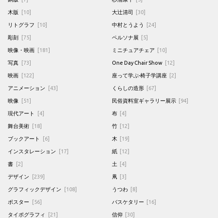
木版
[10]
大辻清司
[30]
リトグラフ
[10]
中村とうよう
[24]
彫刻
[75]
ペルソナ展
[5]
映像・映画
[181]
ミニチュアチェア
[10]
写真
[73]
One Day Chair Show
[12]
映画
[122]
座って学ぶ-椅子学講座
[2]
アニメーション
[43]
くらしの造形
[67]
映像
[51]
民俗資料室ギャラリー展示
[94]
現代アート
[4]
布
[4]
舞台美術
[18]
竹
[12]
ブックアート
[6]
木
[19]
インスタレーション
[17]
紙
[12]
書
[2]
土
[4]
デザイン
[239]
凧
[3]
グラフィックデザイン
[108]
うつわ
[8]
ポスター
[56]
バスケタリー
[16]
タイポグラフィ
[21]
信仰
[30]