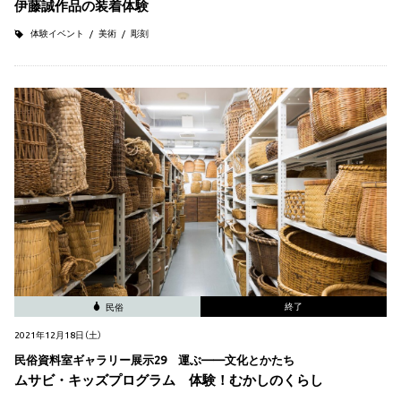
伊藤誠作品の装着体験
体験イベント
美術
彫刻
終了
民俗
2021年12月18日（土）
民俗資料室ギャラリー展示29 運ぶ——文化とかたち
ムサビ・キッズプログラム 体験！むかしのくらし