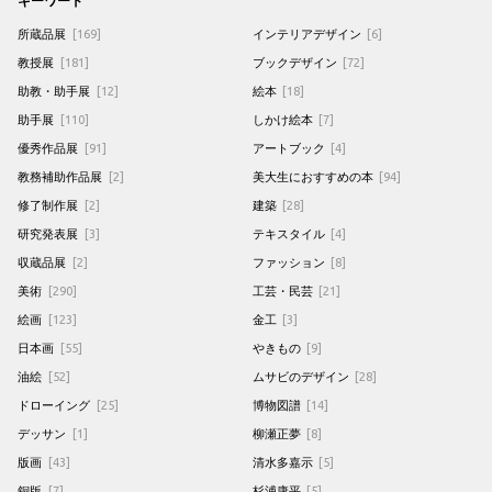
所蔵品展
[169]
インテリアデザイン
[6]
教授展
[181]
ブックデザイン
[72]
助教・助手展
[12]
絵本
[18]
助手展
[110]
しかけ絵本
[7]
優秀作品展
[91]
アートブック
[4]
教務補助作品展
[2]
美大生におすすめの本
[94]
修了制作展
[2]
建築
[28]
研究発表展
[3]
テキスタイル
[4]
収蔵品展
[2]
ファッション
[8]
美術
[290]
工芸・民芸
[21]
絵画
[123]
金工
[3]
日本画
[55]
やきもの
[9]
油絵
[52]
ムサビのデザイン
[28]
ドローイング
[25]
博物図譜
[14]
デッサン
[1]
柳瀬正夢
[8]
版画
[43]
清水多嘉示
[5]
銅版
[7]
杉浦康平
[5]