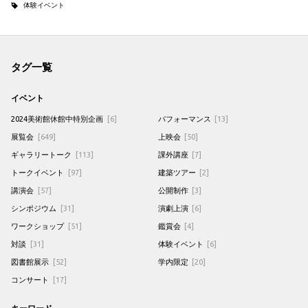
体験イベント
タグ一覧
イベント
2024美術館休館中特別企画
[6]
パフォーマンス
[13]
展覧会
[649]
上映会
[50]
ギャラリートーク
[113]
課外講座
[7]
トークイベント
[97]
建築ツアー
[2]
講演会
[57]
公開制作
[3]
シンポジウム
[31]
演劇上演
[6]
ワークショップ
[51]
鑑賞会
[4]
対談
[31]
体験イベント
[6]
図書館展示
[52]
学内限定
[20]
コンサート
[17]
キーワード