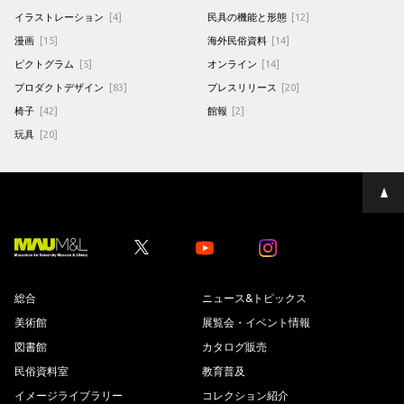
イラストレーション
[4]
民具の機能と形態
[12]
漫画
[15]
海外民俗資料
[14]
ピクトグラム
[5]
オンライン
[14]
プロダクトデザイン
[83]
プレスリリース
[20]
椅子
[42]
館報
[2]
玩具
[20]
ペ
ー
ジ
の
先
Youtube
Youtube
頭
へ
総合
ニュース&トピックス
美術館
展覧会・イベント情報
図書館
カタログ販売
民俗資料室
教育普及
イメージライブラリー
コレクション紹介