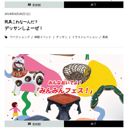
終了
美術館
2026年6月20日（土）
民具これなーんだ？
デッサンしよーぜ！
ワークショップ
体験イベント
デッサン
イラストレーション
美術
終了
美術館