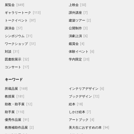
展覧会
[649]
上映会
[50]
ギャラリートーク
[113]
課外講座
[7]
トークイベント
[97]
建築ツアー
[2]
講演会
[57]
公開制作
[3]
シンポジウム
[31]
演劇上演
[6]
ワークショップ
[51]
鑑賞会
[4]
対談
[31]
体験イベント
[6]
図書館展示
[52]
学内限定
[20]
コンサート
[17]
キーワード
所蔵品展
[169]
インテリアデザイン
[6]
教授展
[181]
ブックデザイン
[72]
助教・助手展
[12]
絵本
[18]
助手展
[110]
しかけ絵本
[7]
優秀作品展
[91]
アートブック
[4]
教務補助作品展
[2]
美大生におすすめの本
[94]