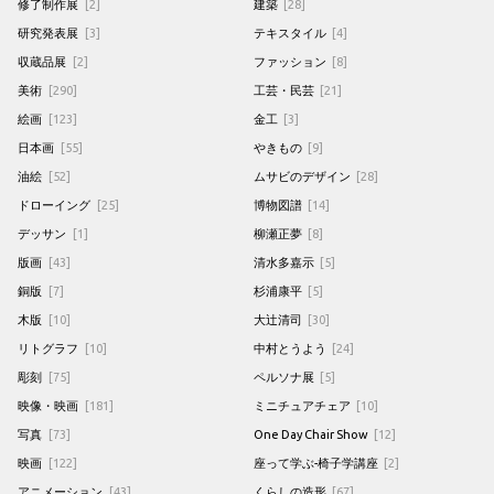
修了制作展
[2]
建築
[28]
研究発表展
[3]
テキスタイル
[4]
収蔵品展
[2]
ファッション
[8]
美術
[290]
工芸・民芸
[21]
絵画
[123]
金工
[3]
日本画
[55]
やきもの
[9]
油絵
[52]
ムサビのデザイン
[28]
ドローイング
[25]
博物図譜
[14]
デッサン
[1]
柳瀬正夢
[8]
版画
[43]
清水多嘉示
[5]
銅版
[7]
杉浦康平
[5]
木版
[10]
大辻清司
[30]
リトグラフ
[10]
中村とうよう
[24]
彫刻
[75]
ペルソナ展
[5]
映像・映画
[181]
ミニチュアチェア
[10]
写真
[73]
One Day Chair Show
[12]
映画
[122]
座って学ぶ-椅子学講座
[2]
アニメーション
[43]
くらしの造形
[67]