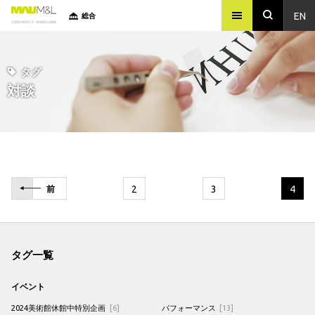
EN
総合
タグ
対談
2
3
4
前
タグ一覧
イベント
2024美術館休館中特別企画
[6]
パフォーマンス
[13]