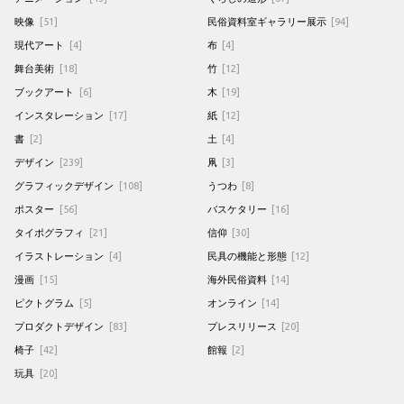
映像
[51]
民俗資料室ギャラリー展示
[94]
現代アート
[4]
布
[4]
舞台美術
[18]
竹
[12]
ブックアート
[6]
木
[19]
インスタレーション
[17]
紙
[12]
書
[2]
土
[4]
デザイン
[239]
凧
[3]
グラフィックデザイン
[108]
うつわ
[8]
ポスター
[56]
バスケタリー
[16]
タイポグラフィ
[21]
信仰
[30]
イラストレーション
[4]
民具の機能と形態
[12]
漫画
[15]
海外民俗資料
[14]
ピクトグラム
[5]
オンライン
[14]
プロダクトデザイン
[83]
プレスリリース
[20]
椅子
[42]
館報
[2]
玩具
[20]