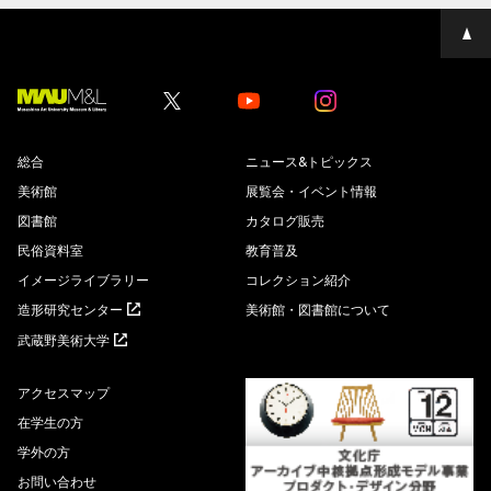
ペ
ー
ジ
の
先
Youtube
Youtube
頭
へ
総合
ニュース&トピックス
美術館
展覧会・イベント情報
図書館
カタログ販売
民俗資料室
教育普及
イメージライブラリー
コレクション紹介
造形研究センター
美術館・図書館について
武蔵野美術大学
アクセスマップ
在学生の方
学外の方
お問い合わせ