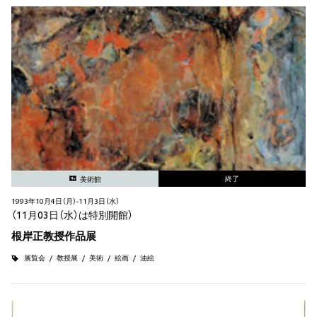
終了
美術館
1993年10月4日（月）-11月3日（水）
（11月03日（水）は特別開館）
根岸正教授作品展
展覧会
教授展
美術
絵画
油絵