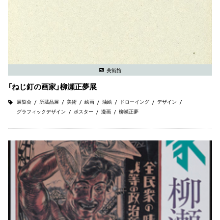
美術館
「ねじ釘の画家」柳瀬正夢展
展覧会
所蔵品展
美術
絵画
油絵
ドローイング
デザイン
グラフィックデザイン
ポスター
漫画
柳瀬正夢