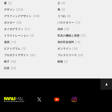
書
[2]
土
[4]
デザイン
[239]
凧
[3]
グラフィックデザイン
[108]
うつわ
[8]
ポスター
[56]
バスケタリー
[16]
タイポグラフィ
[21]
信仰
[30]
イラストレーション
[4]
民具の機能と形態
[12]
漫画
[15]
海外民俗資料
[14]
ピクトグラム
[5]
オンライン
[14]
プロダクトデザイン
[83]
プレスリリース
[20]
椅子
[42]
館報
[2]
玩具
[20]
ペ
ー
ジ
の
先
Youtube
Youtube
頭
へ