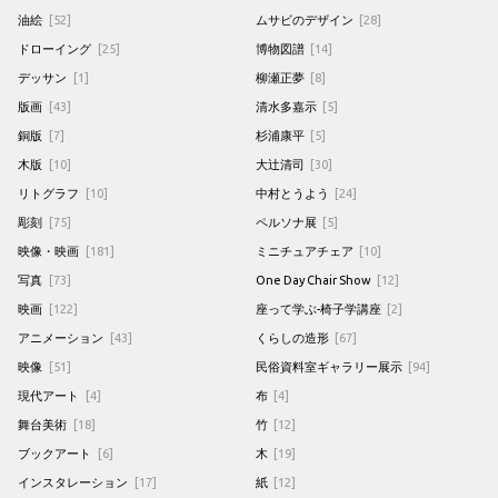
油絵
[52]
ムサビのデザイン
[28]
ドローイング
[25]
博物図譜
[14]
デッサン
[1]
柳瀬正夢
[8]
版画
[43]
清水多嘉示
[5]
銅版
[7]
杉浦康平
[5]
木版
[10]
大辻清司
[30]
リトグラフ
[10]
中村とうよう
[24]
彫刻
[75]
ペルソナ展
[5]
映像・映画
[181]
ミニチュアチェア
[10]
写真
[73]
One Day Chair Show
[12]
映画
[122]
座って学ぶ-椅子学講座
[2]
アニメーション
[43]
くらしの造形
[67]
映像
[51]
民俗資料室ギャラリー展示
[94]
現代アート
[4]
布
[4]
舞台美術
[18]
竹
[12]
ブックアート
[6]
木
[19]
インスタレーション
[17]
紙
[12]