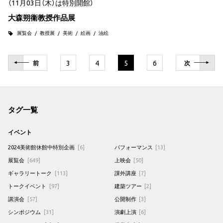
（11月03日（木）は特別開館）
大森朔衞教授作品展
展覧会
教授展
美術
絵画
油絵
3
4
5
6
前
次
タグ一覧
イベント
2024美術館休館中特別企画
[6]
パフォーマンス
[13]
展覧会
[649]
上映会
[50]
ギャラリートーク
[113]
課外講座
[7]
トークイベント
[97]
建築ツアー
[2]
講演会
[57]
公開制作
[3]
シンポジウム
[31]
演劇上演
[6]