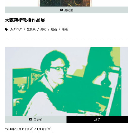
美術館
大森朔衞教授作品展
カタログ
教授展
美術
絵画
油絵
終了
美術館
1988年10月11日（火）-11月3日（木）