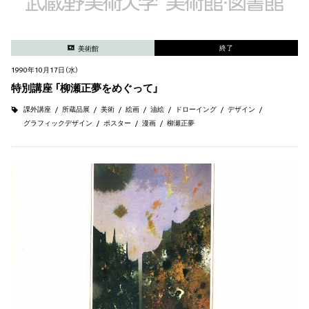
終了
美術館
1990年10月17日（水）
特別講座 「柳瀬正夢をめぐって」
課外講座
所蔵品展
美術
絵画
油絵
ドローイング
デザイン
グラフィックデザイン
ポスター
漫画
柳瀬正夢