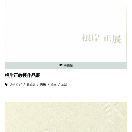
美術館
根岸正教授作品展
カタログ
教授展
美術
絵画
油絵