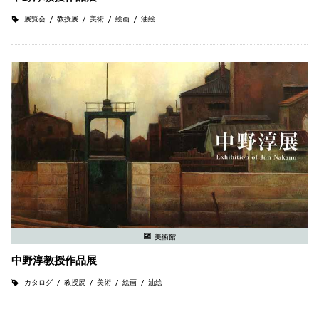
展覧会
教授展
美術
絵画
油絵
美術館
中野淳教授作品展
カタログ
教授展
美術
絵画
油絵