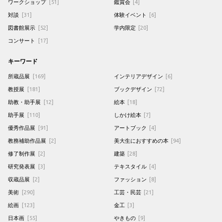
ワークショップ
[51]
鑑賞会
[4]
対談
[31]
体験イベント
[6]
図書館展示
[52]
学内限定
[20]
コンサート
[17]
キーワード
所蔵品展
[169]
インテリアデザイン
[6]
教授展
[181]
ブックデザイン
[72]
助教・助手展
[12]
絵本
[18]
助手展
[110]
しかけ絵本
[7]
優秀作品展
[91]
アートブック
[4]
教務補助作品展
[2]
美大生におすすめの本
[94]
修了制作展
[2]
建築
[28]
研究発表展
[3]
テキスタイル
[4]
収蔵品展
[2]
ファッション
[8]
美術
[290]
工芸・民芸
[21]
絵画
[123]
金工
[3]
日本画
[55]
やきもの
[9]