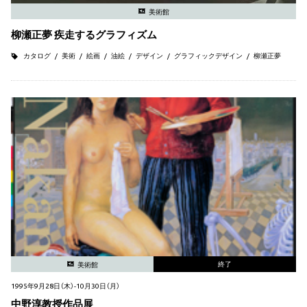
美術館
柳瀬正夢 疾走するグラフィズム
カタログ
美術
絵画
油絵
デザイン
グラフィックデザイン
柳瀬正夢
終了
美術館
1995年9月28日（木）-10月30日（月）
中野淳教授作品展