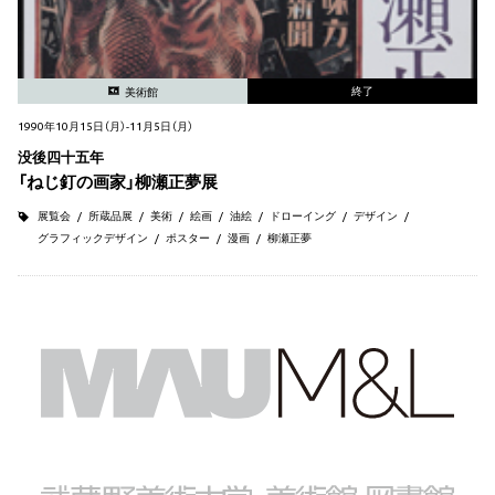
終了
美術館
1990年10月15日（月）-11月5日（月）
没後四十五年
「ねじ釘の画家」柳瀬正夢展
展覧会
所蔵品展
美術
絵画
油絵
ドローイング
デザイン
グラフィックデザイン
ポスター
漫画
柳瀬正夢