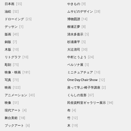
日本画
[55]
やきもの
[9]
油絵
[52]
ムサビのデザイン
[28]
ドローイング
[25]
博物図譜
[14]
デッサン
[1]
柳瀬正夢
[8]
版画
[43]
清水多嘉示
[5]
銅版
[7]
杉浦康平
[5]
木版
[10]
大辻清司
[30]
リトグラフ
[10]
中村とうよう
[24]
彫刻
[75]
ペルソナ展
[5]
映像・映画
[181]
ミニチュアチェア
[10]
写真
[73]
One Day Chair Show
[12]
映画
[122]
座って学ぶ-椅子学講座
[2]
アニメーション
[43]
くらしの造形
[67]
映像
[51]
民俗資料室ギャラリー展示
[94]
現代アート
[4]
布
[4]
舞台美術
[18]
竹
[12]
ブックアート
[6]
木
[19]