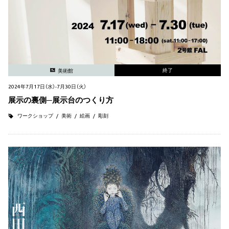
終了
美術館
2024年7月17日（水）-7月30日（火）
展示の裏側─展示台のつくり方
ワークショップ
美術
絵画
彫刻