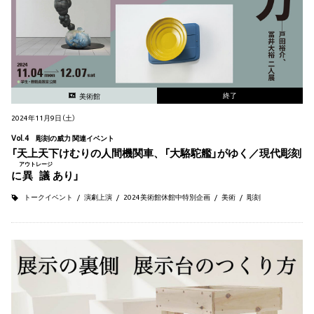
終了
美術館
2024年11月9日（土）
Vol.4 彫刻の威力 関連イベント
「天上天下けむりの人間機関車、「大駱駝艦」がゆく／現代彫刻
アウトレージ
に
異議
あり」
トークイベント
演劇上演
2024美術館休館中特別企画
美術
彫刻