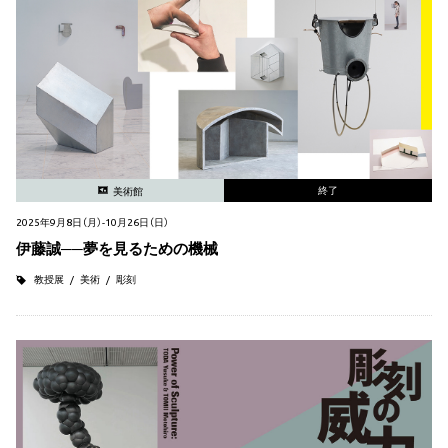
終了
美術館
2025年9月8日（月）-10月26日（日）
伊藤誠──夢を見るための機械
教授展
美術
彫刻