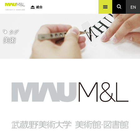
EN
総合
タグ
美術