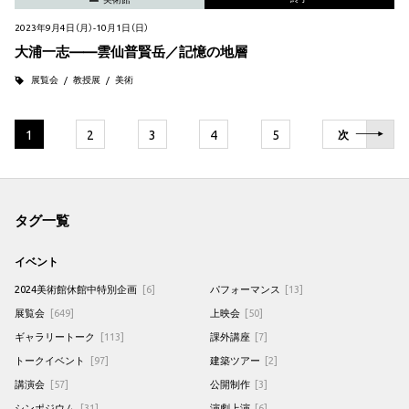
2023年9月4日（月）-10月1日（日）
大浦一志——雲仙普賢岳／記憶の地層
展覧会
教授展
美術
1
2
3
4
5
次
タグ一覧
イベント
2024美術館休館中特別企画
[6]
パフォーマンス
[13]
展覧会
[649]
上映会
[50]
ギャラリートーク
[113]
課外講座
[7]
トークイベント
[97]
建築ツアー
[2]
講演会
[57]
公開制作
[3]
シンポジウム
[31]
演劇上演
[6]