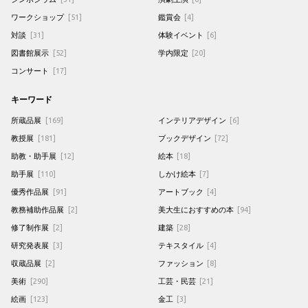
ワークショップ
[51]
鑑賞会
[4]
対談
[31]
体験イベント
[6]
図書館展示
[52]
学内限定
[20]
コンサート
[17]
キーワード
所蔵品展
[169]
インテリアデザイン
[6]
教授展
[181]
ブックデザイン
[72]
助教・助手展
[12]
絵本
[18]
助手展
[110]
しかけ絵本
[7]
優秀作品展
[91]
アートブック
[4]
教務補助作品展
[2]
美大生におすすめの本
[94]
修了制作展
[2]
建築
[28]
研究発表展
[3]
テキスタイル
[4]
収蔵品展
[2]
ファッション
[8]
美術
[290]
工芸・民芸
[21]
絵画
[123]
金工
[3]