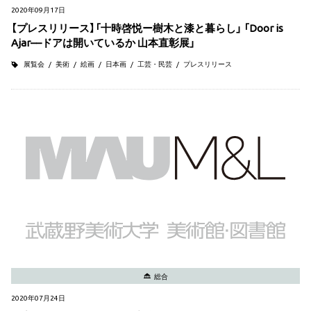
2020年09月17日
【プレスリリース】「十時啓悦ー樹木と漆と暮らし」 「Door is
Ajar––ドアは開いているか 山本直彰展」
展覧会
美術
絵画
日本画
工芸・民芸
プレスリリース
総合
2020年07月24日