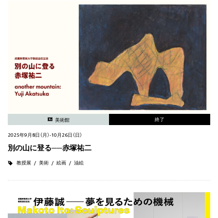
終了
美術館
2025年9月8日（月）-10月26日（日）
別の山に登る──赤塚祐二
教授展
美術
絵画
油絵