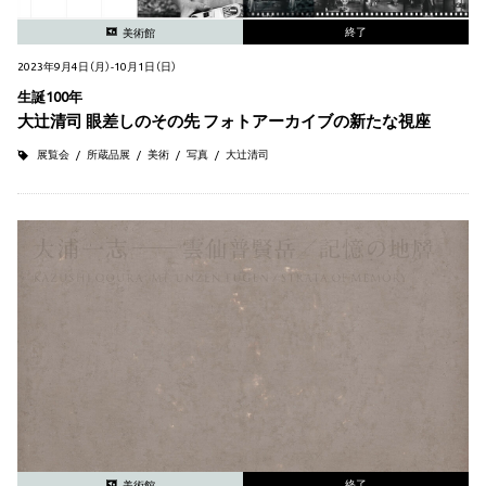
終了
美術館
2023年9月4日（月）-10月1日（日）
生誕100年
大辻清司 眼差しのその先 フォトアーカイブの新たな視座
展覧会
所蔵品展
美術
写真
大辻清司
終了
美術館