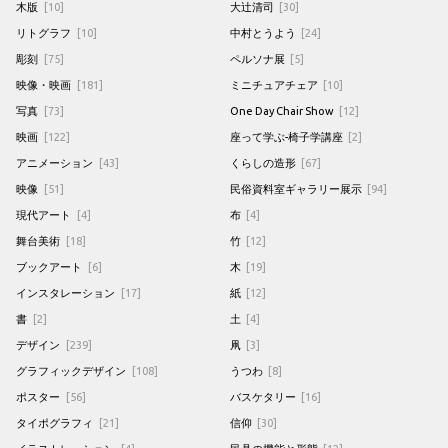
木版
[10]
大辻清司
[30]
リトグラフ
[10]
中村とうよう
[24]
彫刻
[75]
ペルソナ展
[5]
映像・映画
[181]
ミニチュアチェア
[10]
写真
[73]
One Day Chair Show
[12]
映画
[122]
座って学ぶ-椅子学講座
[2]
アニメーション
[43]
くらしの造形
[67]
映像
[51]
民俗資料室ギャラリー展示
[94]
現代アート
[4]
布
[4]
舞台美術
[18]
竹
[12]
ブックアート
[6]
木
[19]
インスタレーション
[17]
紙
[12]
書
[2]
土
[4]
デザイン
[239]
凧
[3]
グラフィックデザイン
[108]
うつわ
[8]
ポスター
[56]
バスケタリー
[16]
タイポグラフィ
[21]
信仰
[30]