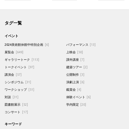
タグ一覧
イベント
2024美術館休館中特別企画
[6]
パフォーマンス
[13]
展覧会
[649]
上映会
[50]
ギャラリートーク
[113]
課外講座
[7]
トークイベント
[97]
建築ツアー
[2]
講演会
[57]
公開制作
[3]
シンポジウム
[31]
演劇上演
[6]
ワークショップ
[51]
鑑賞会
[4]
対談
[31]
体験イベント
[6]
図書館展示
[52]
学内限定
[20]
コンサート
[17]
キーワード