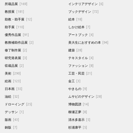
所蔵品展
[169]
インテリアデザイン
[6]
教授展
[181]
ブックデザイン
[72]
助教・助手展
[12]
絵本
[18]
助手展
[110]
しかけ絵本
[7]
優秀作品展
[91]
アートブック
[4]
教務補助作品展
[2]
美大生におすすめの本
[94]
修了制作展
[2]
建築
[28]
研究発表展
[3]
テキスタイル
[4]
収蔵品展
[2]
ファッション
[8]
美術
[290]
工芸・民芸
[21]
絵画
[123]
金工
[3]
日本画
[55]
やきもの
[9]
油絵
[52]
ムサビのデザイン
[28]
ドローイング
[25]
博物図譜
[14]
デッサン
[1]
柳瀬正夢
[8]
版画
[43]
清水多嘉示
[5]
銅版
[7]
杉浦康平
[5]