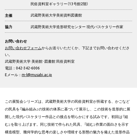
民俗資料室ギャラリー（13号館2階）
武蔵野美術大学美術資料図書館
主催
武蔵野美術大学造形研究センター 現代バスケタリー作家
協力
お問い合わせ
お問い合わせフォーム
からお送りいただくか、下記までお問い合わせくださ
い。
武蔵野美術大学 美術館･図書館 民俗資料室
電話：042-342-6006
Eメール：
m-l@musabi.ac.jp
この展覧会シリーズは、武蔵野美術大学の民俗資料室が所蔵する、かごなど
の民具を『編み組み』の技術の体系に基づいて展示し、この技術を造形的に展
開した現代バスケタリー作品との接点を明らかにする試みです。初回は『組
む』を取り上げます。同じ技術で作られた民具、『組む』作業の面白さを示す
構造模型、幾何学的な思考の楽しさや増殖する形態の魅力を備えた造形作品