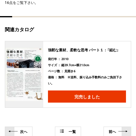
16点をご覧下さい。
関連カタログ
強靭な素材、柔軟な思考 パート１：『組む』
発行年 ： 2010
サイズ ： 縦29.7cm×横21.0cm
ページ数 ： 見開き6
価格 ： 無料 ※送料、振り込み手数料のみご負担下さ
い。
完売しました
次
へ
一覧
前
へ