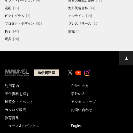
イラストレーション
[4]
民具の機能と形態
[12]
漫画
[15]
海外民俗資料
[14]
ピクトグラム
[5]
オンライン
[14]
プロダクトデザイン
[83]
プレスリリース
[20]
椅子
[42]
館報
[2]
玩具
[20]
ペ
ー
ジ
の
民俗資料室
Youtube
Youtube
先
頭
へ
利用案内
在学生の方
民俗資料を探す
学外の方
展覧会・イベント
アクセスマップ
カタログ販売
お問い合わせ
教育普及
ニュース&トピックス
English