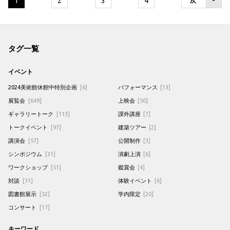
1
2
3
4
次
タグ一覧
イベント
2024美術館休館中特別企画
[6]
パフォーマンス
[13]
展覧会
[649]
上映会
[50]
ギャラリートーク
[113]
課外講座
[7]
トークイベント
[97]
建築ツアー
[2]
講演会
[57]
公開制作
[3]
シンポジウム
[31]
演劇上演
[6]
ワークショップ
[51]
鑑賞会
[4]
対談
[31]
体験イベント
[6]
図書館展示
[52]
学内限定
[20]
コンサート
[17]
キーワード