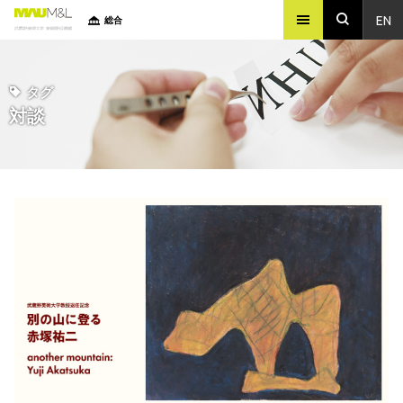
EN
総合
タグ
対談