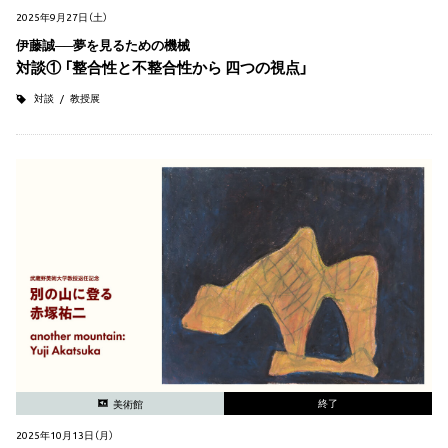
2025年9月27日（土）
伊藤誠──夢を見るための機械
対談① 「整合性と不整合性から 四つの視点」
対談
教授展
終了
美術館
2025年10月13日（月）