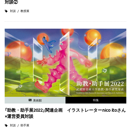
対談②
対談
教授展
特集
美術館
「助教・助手展2022」関連企画 イラストレーターnico itoさん
×運営委員対談
対談
助手展