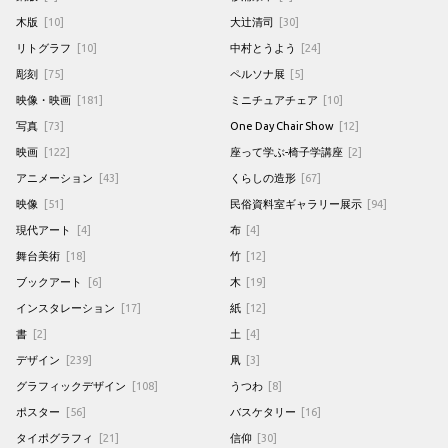
木版
[10]
大辻清司
[30]
リトグラフ
[10]
中村とうよう
[24]
彫刻
[75]
ペルソナ展
[5]
映像・映画
[181]
ミニチュアチェア
[10]
写真
[73]
One Day Chair Show
[12]
映画
[122]
座って学ぶ-椅子学講座
[2]
アニメーション
[43]
くらしの造形
[67]
映像
[51]
民俗資料室ギャラリー展示
[94]
現代アート
[4]
布
[4]
舞台美術
[18]
竹
[12]
ブックアート
[6]
木
[19]
インスタレーション
[17]
紙
[12]
書
[2]
土
[4]
デザイン
[239]
凧
[3]
グラフィックデザイン
[108]
うつわ
[8]
ポスター
[56]
バスケタリー
[16]
タイポグラフィ
[21]
信仰
[30]