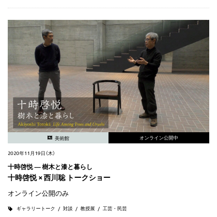
オンライン公開中
美術館
2020年11月19日（木）
十時啓悦 ― 樹木と漆と暮らし
十時啓悦 × 西川聡 トークショー
オンライン公開のみ
ギャラリートーク
対談
教授展
工芸・民芸