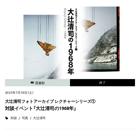
終了
図書館
2025年7月19日（土）
大辻清司フォトアーカイブ レクチャーシリーズ①
対談イベント「大辻清司の1968年」
対談
写真
大辻清司