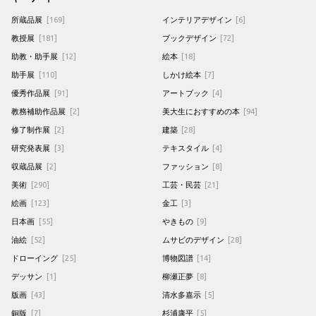
所蔵品展
[169]
インテリアデザイン
[6]
教授展
[181]
ブックデザイン
[72]
助教・助手展
[12]
絵本
[18]
助手展
[110]
しかけ絵本
[7]
優秀作品展
[91]
アートブック
[4]
教務補助作品展
[2]
美大生におすすめの本
[94]
修了制作展
[2]
建築
[28]
研究発表展
[3]
テキスタイル
[4]
収蔵品展
[2]
ファッション
[8]
美術
[290]
工芸・民芸
[21]
絵画
[123]
金工
[3]
日本画
[55]
やきもの
[9]
油絵
[52]
ムサビのデザイン
[28]
ドローイング
[25]
博物図譜
[14]
デッサン
[1]
柳瀬正夢
[8]
版画
[43]
清水多嘉示
[5]
銅版
[7]
杉浦康平
[5]