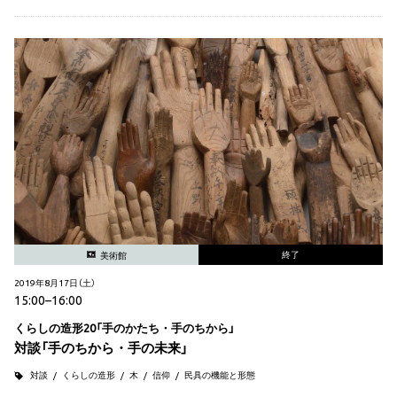
終了
美術館
2019年8月17日（土）
15:00–16:00
くらしの造形20「手のかたち・手のちから」
対談「手のちから・手の未来」
対談
くらしの造形
木
信仰
民具の機能と形態