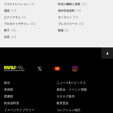
イラストレーション
[4]
民具の機能と形態
[12]
漫画
[15]
海外民俗資料
[14]
ピクトグラム
[5]
オンライン
[14]
プロダクトデザイン
[83]
プレスリリース
[20]
椅子
[42]
館報
[2]
玩具
[20]
ペ
ー
ジ
の
先
Youtube
Youtube
頭
へ
総合
ニュース&トピックス
美術館
展覧会・イベント情報
図書館
カタログ販売
民俗資料室
教育普及
イメージライブラリー
コレクション紹介