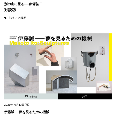
別の山に登る──赤塚祐二
対談②
対談
教授展
終了
美術館
2025年10月13日（月）
伊藤誠──夢を見るための機械