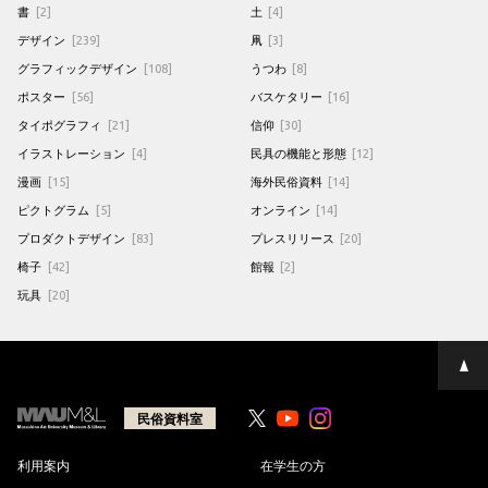
書
[2]
土
[4]
デザイン
[239]
凧
[3]
グラフィックデザイン
[108]
うつわ
[8]
ポスター
[56]
バスケタリー
[16]
タイポグラフィ
[21]
信仰
[30]
イラストレーション
[4]
民具の機能と形態
[12]
漫画
[15]
海外民俗資料
[14]
ピクトグラム
[5]
オンライン
[14]
プロダクトデザイン
[83]
プレスリリース
[20]
椅子
[42]
館報
[2]
玩具
[20]
ペ
ー
ジ
の
民俗資料室
Youtube
Youtube
先
頭
へ
利用案内
在学生の方