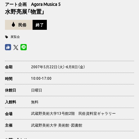
アート企画 Agora Musica 5
水野亮展「物置」
民俗
終了
展覧会
2007年5月22日（火）-6月8日（金）
会期
10:00-17:00
時間
日曜日
休館日
無料
入館料
武蔵野美術大学13号館2階 民俗資料室ギャラリー
会場
武蔵野美術大学 美術館･図書館
主催