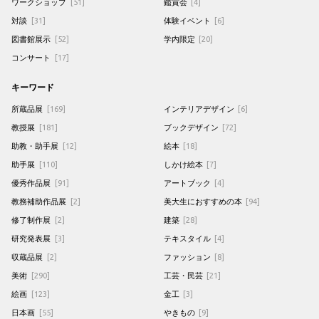
ワークショップ
[51]
鑑賞会
[4]
対談
[31]
体験イベント
[6]
図書館展示
[52]
学内限定
[20]
コンサート
[17]
キーワード
所蔵品展
[169]
インテリアデザイン
[6]
教授展
[181]
ブックデザイン
[72]
助教・助手展
[12]
絵本
[18]
助手展
[110]
しかけ絵本
[7]
優秀作品展
[91]
アートブック
[4]
教務補助作品展
[2]
美大生におすすめの本
[94]
修了制作展
[2]
建築
[28]
研究発表展
[3]
テキスタイル
[4]
収蔵品展
[2]
ファッション
[8]
美術
[290]
工芸・民芸
[21]
絵画
[123]
金工
[3]
日本画
[55]
やきもの
[9]