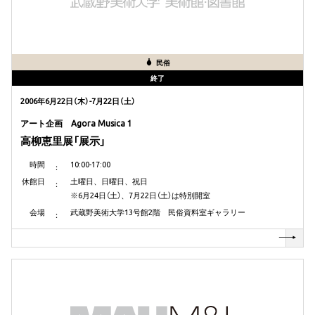
民俗
終了
2006年6月22日（木）-7月22日（土）
アート企画 Agora Musica 1
高柳恵里展「展示」
時間
10:00-17:00
休館日
土曜日、日曜日、祝日
※6月24日（土）、7月22日（土）は特別開室
会場
武蔵野美術大学13号館2階 民俗資料室ギャラリー