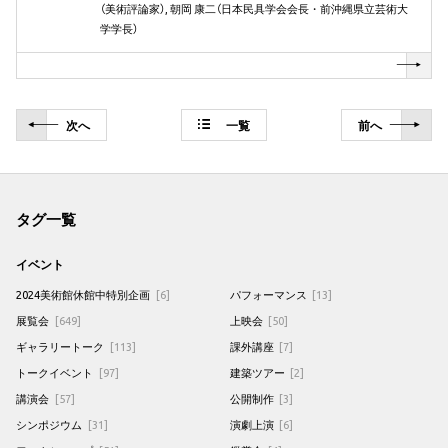
（美術評論家）, 朝岡 康二（日本民具学会会長・前沖縄県立芸術大
学学長）
次
へ
一覧
前
へ
タグ一覧
イベント
2024美術館休館中特別企画
[6]
パフォーマンス
[13]
展覧会
[649]
上映会
[50]
ギャラリートーク
[113]
課外講座
[7]
トークイベント
[97]
建築ツアー
[2]
講演会
[57]
公開制作
[3]
シンポジウム
[31]
演劇上演
[6]