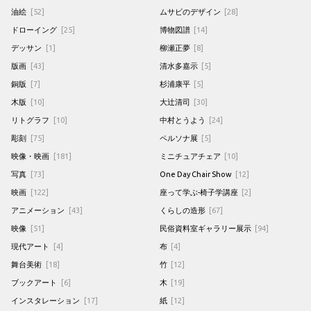
油絵
[52]
ムサビのデザイン
[28]
ドローイング
[25]
博物図譜
[14]
デッサン
[1]
柳瀬正夢
[8]
版画
[43]
清水多嘉示
[5]
銅版
[7]
杉浦康平
[5]
木版
[10]
大辻清司
[30]
リトグラフ
[10]
中村とうよう
[24]
彫刻
[75]
ペルソナ展
[5]
映像・映画
[181]
ミニチュアチェア
[10]
写真
[73]
One Day Chair Show
[12]
映画
[122]
座って学ぶ-椅子学講座
[2]
アニメーション
[43]
くらしの造形
[67]
映像
[51]
民俗資料室ギャラリー展示
[94]
現代アート
[4]
布
[4]
舞台美術
[18]
竹
[12]
ブックアート
[6]
木
[19]
インスタレーション
[17]
紙
[12]