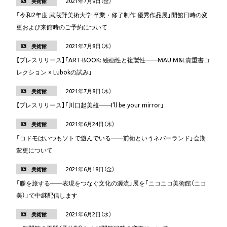
2021年7月9日（金）
美術館
「令和2年度 武蔵野美術大学 卒業・修了制作 優秀作品展」開館日時の変
更および来館時のご予約について
2021年7月8日（木）
美術館
【プレスリリース】「ART-BOOK: 絵画性と複製性——MAU M&L貴重書コ
レクション × Lubokの試み」
2021年7月8日（木）
美術館
【プレスリリース】「川口起美雄——I’ll be your mirror」
2021年6月24日（木）
美術館
「コドモはいつもソトで遊んでいる——前衛というネバーランド」会期
変更について
2021年6月18日（金）
美術館
「膠を旅する——表現をつなぐ文化の源流」展を「ニコニコ美術館（ニコ
美）」で中継配信します
2021年6月2日（水）
美術館