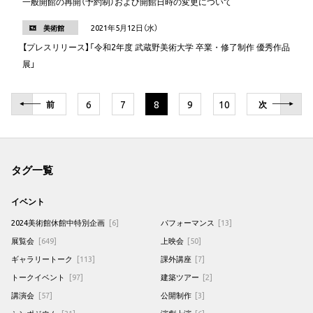
一般開館の再開（予約制）および開館日時の変更について
2021年5月12日（水）
美術館
【プレスリリース】「令和2年度 武蔵野美術大学 卒業・修了制作 優秀作品
展」
6
7
8
9
10
前
次
タグ一覧
イベント
2024美術館休館中特別企画
[6]
パフォーマンス
[13]
展覧会
[649]
上映会
[50]
ギャラリートーク
[113]
課外講座
[7]
トークイベント
[97]
建築ツアー
[2]
講演会
[57]
公開制作
[3]