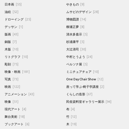
日本画
[55]
やきもの
[9]
油絵
[52]
ムサビのデザイン
[28]
ドローイング
[25]
博物図譜
[14]
デッサン
[1]
柳瀬正夢
[8]
版画
[43]
清水多嘉示
[5]
銅版
[7]
杉浦康平
[5]
木版
[10]
大辻清司
[30]
リトグラフ
[10]
中村とうよう
[24]
彫刻
[75]
ペルソナ展
[5]
映像・映画
[181]
ミニチュアチェア
[10]
写真
[73]
One Day Chair Show
[12]
映画
[122]
座って学ぶ-椅子学講座
[2]
アニメーション
[43]
くらしの造形
[67]
映像
[51]
民俗資料室ギャラリー展示
[94]
現代アート
[4]
布
[4]
舞台美術
[18]
竹
[12]
ブックアート
[6]
木
[19]