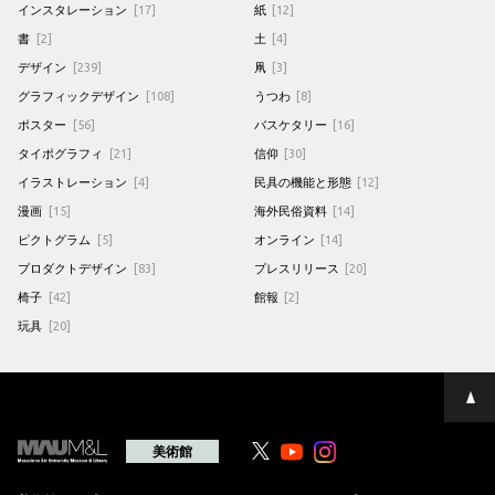
インスタレーション
[17]
紙
[12]
書
[2]
土
[4]
デザイン
[239]
凧
[3]
グラフィックデザイン
[108]
うつわ
[8]
ポスター
[56]
バスケタリー
[16]
タイポグラフィ
[21]
信仰
[30]
イラストレーション
[4]
民具の機能と形態
[12]
漫画
[15]
海外民俗資料
[14]
ピクトグラム
[5]
オンライン
[14]
プロダクトデザイン
[83]
プレスリリース
[20]
椅子
[42]
館報
[2]
玩具
[20]
ペ
ー
ジ
の
美術館
Youtube
Youtube
先
頭