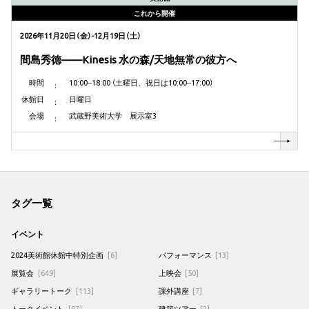
これから開催
2026年11月20日（金）-12月19日（土）
間島秀徳——Kinesis 水の森/天地無常の彼方へ
時間
10:00‒18:00 （土曜日、祝日は10:00‒17:00）
休館日
日曜日
会場
武蔵野美術大学 展示室3
タグ一覧
イベント
2024美術館休館中特別企画
[6]
パフォーマンス
[13]
展覧会
[649]
上映会
[50]
ギャラリートーク
[113]
課外講座
[7]
トークイベント
[97]
建築ツアー
[2]