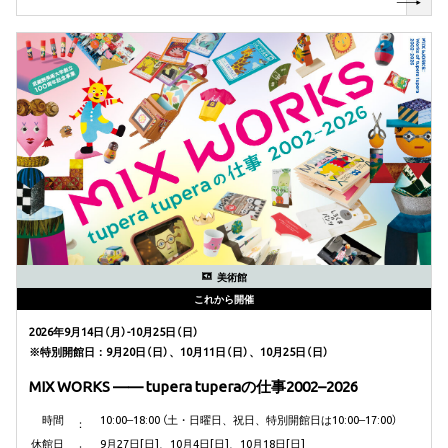
美術館
これから開催
2026年9月14日（月）-10月25日（日）
※特別開館日：9月20日（日）、10月11日（日）、10月25日（日）
MIX WORKS —— tupera tuperaの仕事2002–2026
時間
10:00‒18:00 （土・日曜日、祝日、特別開館日は10:00‒17:00）
休館日
9
月
27
日
[
日
]
、
10
月
4
日
[
日
]
、
10
月
18
日
[
日
]