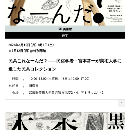
美術館
終了
2026年6月15日（月）-8月1日（土）
※7月12日（日）は特別開館
民具これなーんだ？——民俗学者・宮本常一が美術大学に
遺した民具コレクション
時間
10:00‒18:00 （土曜日、祝日は10:00‒17:00）
休館日
日曜日
会場
武蔵野美術大学美術館 展示室2・4、アトリウム1・2