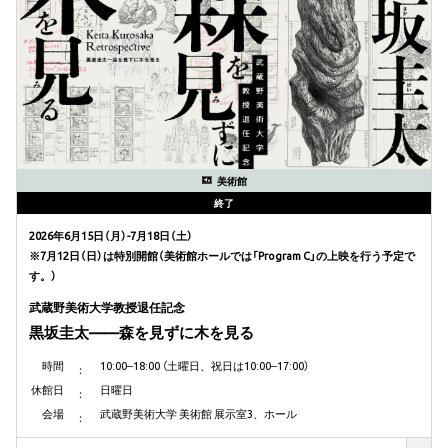
美術館
終了
2026年6月15日（月）-7月18日（土）
※7月12日（日）は特別開館（美術館ホールでは「Program C」の上映を行う予定で
す。）
武蔵野美術大学教授退任記念
黒坂圭太——森を見ずに木を見る
時間
10:00‒18:00 （土曜日、祝日は10:00‒17:00）
休館日
日曜日
会場
武蔵野美術大学 美術館 展示室3、ホール