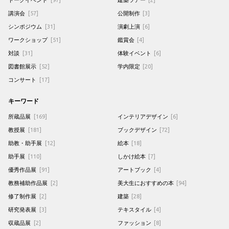
講演会
[57]
公開制作
[3]
シンポジウム
[31]
演劇上演
[6]
ワークショップ
[51]
鑑賞会
[4]
対談
[31]
体験イベント
[6]
図書館展示
[52]
学内限定
[20]
コンサート
[17]
キーワード
所蔵品展
[169]
インテリアデザイン
[6]
教授展
[181]
ブックデザイン
[72]
助教・助手展
[12]
絵本
[18]
助手展
[110]
しかけ絵本
[7]
優秀作品展
[91]
アートブック
[4]
教務補助作品展
[2]
美大生におすすめの本
[94]
修了制作展
[2]
建築
[28]
研究発表展
[3]
テキスタイル
[4]
収蔵品展
[2]
ファッション
[8]