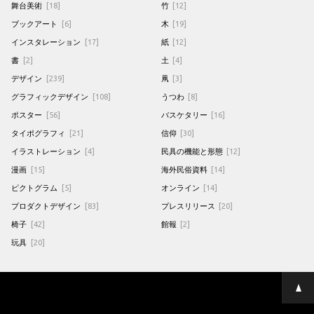
舞台美術
[18]
竹
[12]
ブックアート
[6]
木
[19]
インスタレーション
[17]
紙
[12]
書
[2]
土
[4]
デザイン
[239]
凧
[3]
グラフィックデザイン
[108]
うつわ
[8]
ポスター
[56]
バスケタリー
[16]
タイポグラフィ
[21]
信仰
[30]
イラストレーション
[4]
民具の機能と形態
[12]
漫画
[15]
海外民俗資料
[14]
ピクトグラム
[5]
オンライン
[14]
プロダクトデザイン
[83]
プレスリリース
[20]
椅子
[42]
館報
[2]
玩具
[20]
ペ
ー
ジ