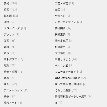
美術
[290]
工芸・民芸
[21]
絵画
[123]
金工
[3]
日本画
[55]
やきもの
[9]
油絵
[52]
ムサビのデザイン
[28]
ドローイング
[25]
博物図譜
[14]
デッサン
[1]
柳瀬正夢
[8]
版画
[43]
清水多嘉示
[5]
銅版
[7]
杉浦康平
[5]
木版
[10]
大辻清司
[30]
リトグラフ
[10]
中村とうよう
[24]
彫刻
[75]
ペルソナ展
[5]
映像・映画
[181]
ミニチュアチェア
[10]
写真
[73]
One Day Chair Show
[12]
映画
[122]
座って学ぶ-椅子学講座
[2]
アニメーション
[43]
くらしの造形
[67]
映像
[51]
民俗資料室ギャラリー展示
[94]
現代アート
[4]
布
[4]